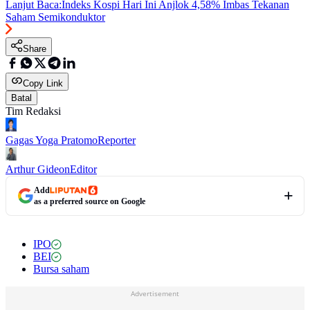
Lanjut Baca:
Indeks Kospi Hari Ini Anjlok 4,58% Imbas Tekanan
Saham Semikonduktor
Share
Copy Link
Batal
Tim Redaksi
Gagas Yoga Pratomo
Reporter
Arthur Gideon
Editor
Add
as a preferred source on Google
IPO
BEI
Bursa saham
Advertisement