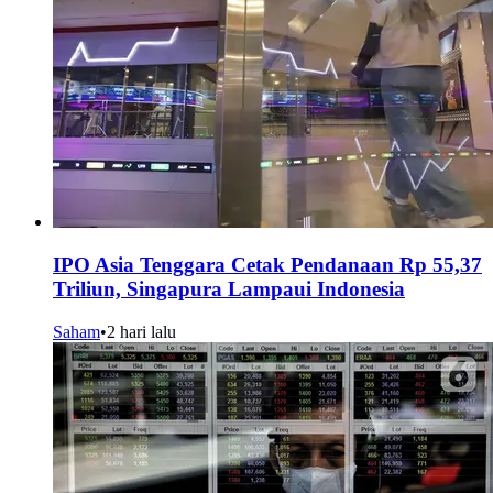
IPO Asia Tenggara Cetak Pendanaan Rp 55,37
Triliun, Singapura Lampaui Indonesia
Saham
•
2 hari lalu