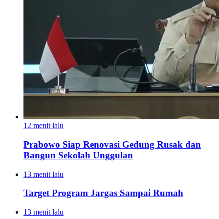
12 menit lalu
Prabowo Siap Renovasi Gedung Rusak dan
Bangun Sekolah Unggulan
13 menit lalu
Target Program Jargas Sampai Rumah
13 menit lalu