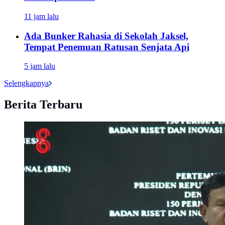
11 jam lalu
Ada Bunker Rahasia di Sekolah Jaksel,
Tempat Penemuan Ratusan Senjata Api
5 jam lalu
Selengkapnya
Berita Terbaru