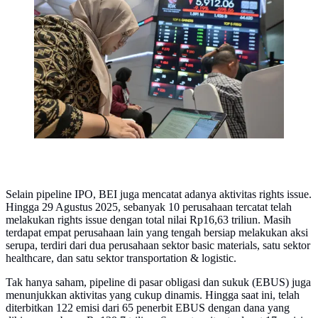
Sebanyak 11 saham melaju di zona hijau dan 586
saham di zona merah. Sedangkan 52 saham lainnya
stagnan. (BAY ISMOYO/AFP)
Selain pipeline IPO, BEI juga mencatat adanya aktivitas rights issue.
Hingga 29 Agustus 2025, sebanyak 10 perusahaan tercatat telah
melakukan rights issue dengan total nilai Rp16,63 triliun. Masih
terdapat empat perusahaan lain yang tengah bersiap melakukan aksi
serupa, terdiri dari dua perusahaan sektor basic materials, satu sektor
healthcare, dan satu sektor transportation & logistic.
Tak hanya saham, pipeline di pasar obligasi dan sukuk (EBUS) juga
menunjukkan aktivitas yang cukup dinamis. Hingga saat ini, telah
diterbitkan 122 emisi dari 65 penerbit EBUS dengan dana yang