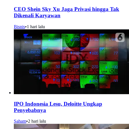
CEO Shein Sky Xu Jaga Privasi hingga Tak
Dikenali Karyawan
Bisnis
•
1 hari lalu
IPO Indonesia Lesu, Deloitte Ungkap
Penyebabnya
Saham
•
2 hari lalu