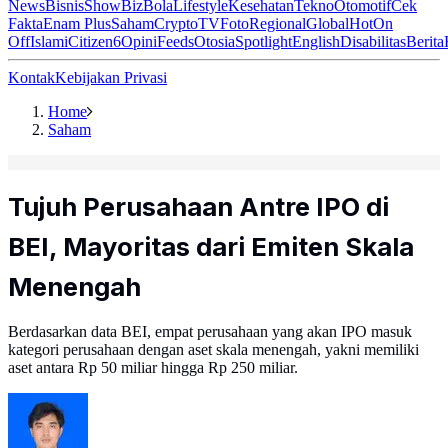
News
Bisnis
ShowBiz
Bola
Lifestyle
Kesehatan
Tekno
Otomotif
Cek
Fakta
Enam Plus
Saham
Crypto
TV
Foto
Regional
Global
Hot
On
Off
Islami
Citizen6
Opini
Feeds
Otosia
Spotlight
English
Disabilitas
Berita
Kontak
Kebijakan Privasi
Home
Saham
Tujuh Perusahaan Antre IPO di
BEI, Mayoritas dari Emiten Skala
Menengah
Berdasarkan data BEI, empat perusahaan yang akan IPO masuk
kategori perusahaan dengan aset skala menengah, yakni memiliki
aset antara Rp 50 miliar hingga Rp 250 miliar.