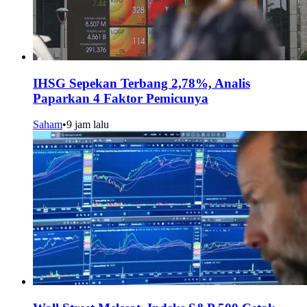
IHSG Sepekan Terbang 2,78%, Analis
Paparkan 4 Faktor Pemicunya
Saham
•
9 jam lalu