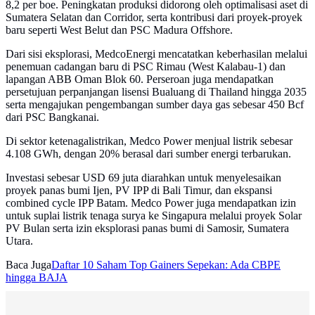
8,2 per boe. Peningkatan produksi didorong oleh optimalisasi aset di
Sumatera Selatan dan Corridor, serta kontribusi dari proyek-proyek
baru seperti West Belut dan PSC Madura Offshore.
Dari sisi eksplorasi, MedcoEnergi mencatatkan keberhasilan melalui
penemuan cadangan baru di PSC Rimau (West Kalabau-1) dan
lapangan ABB Oman Blok 60. Perseroan juga mendapatkan
persetujuan perpanjangan lisensi Bualuang di Thailand hingga 2035
serta mengajukan pengembangan sumber daya gas sebesar 450 Bcf
dari PSC Bangkanai.
Di sektor ketenagalistrikan, Medco Power menjual listrik sebesar
4.108 GWh, dengan 20% berasal dari sumber energi terbarukan.
Investasi sebesar USD 69 juta diarahkan untuk menyelesaikan
proyek panas bumi Ijen, PV IPP di Bali Timur, dan ekspansi
combined cycle IPP Batam. Medco Power juga mendapatkan izin
untuk suplai listrik tenaga surya ke Singapura melalui proyek Solar
PV Bulan serta izin eksplorasi panas bumi di Samosir, Sumatera
Utara.
Baca Juga
Daftar 10 Saham Top Gainers Sepekan: Ada CBPE
hingga BAJA