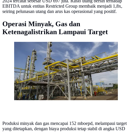
2024 tercatat sebesar USD 697 juta. Rasio utang bersih terhadap
EBITDA untuk entitas Restricted Group membaik menjadi 1,8x,
seiring pelunasan utang dan arus kas operasional yang positif.
Operasi Minyak, Gas dan
Ketenagalistrikan Lampaui Target
PT Medco Energi Internasional Tbk (MedcoEnergi)
terus melakukan inisiatif pengurangan emisi Gas
Rumah Kaca (GRK).
Produksi minyak dan gas mencapai 152 mboepd, melampaui target
yang ditetapkan, dengan biaya produksi tetap stabil di angka USD