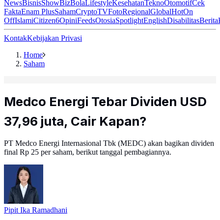
News
Bisnis
ShowBiz
Bola
Lifestyle
Kesehatan
Tekno
Otomotif
Cek
Fakta
Enam Plus
Saham
Crypto
TV
Foto
Regional
Global
Hot
On
Off
Islami
Citizen6
Opini
Feeds
Otosia
Spotlight
English
Disabilitas
Berita
Kontak
Kebijakan Privasi
Home
Saham
Medco Energi Tebar Dividen USD
37,96 juta, Cair Kapan?
PT Medco Energi Internasional Tbk (MEDC) akan bagikan dividen
final Rp 25 per saham, berikut tanggal pembagiannya.
Pipit Ika Ramadhani