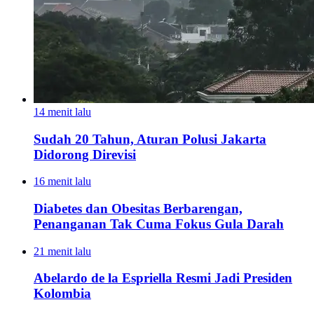
14 menit lalu
Sudah 20 Tahun, Aturan Polusi Jakarta
Didorong Direvisi
16 menit lalu
Diabetes dan Obesitas Berbarengan,
Penanganan Tak Cuma Fokus Gula Darah
21 menit lalu
Abelardo de la Espriella Resmi Jadi Presiden
Kolombia