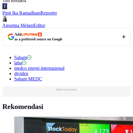
Tim Redaksi
Pipit Ika Ramadhani
Reporter
Agustina Melani
Editor
Add
as a preferred source on Google
Saham
laba
medco energi internasional
dividen
Saham MEDC
Advertisement
Rekomendasi