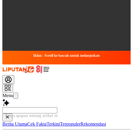
Iklan - Scroll ke bawah untuk melanjutkan
Menu
Tanya apapun tentang artikel ini...
Berita Utama
Cek Fakta
Terkini
Terpopuler
Rekomendasi