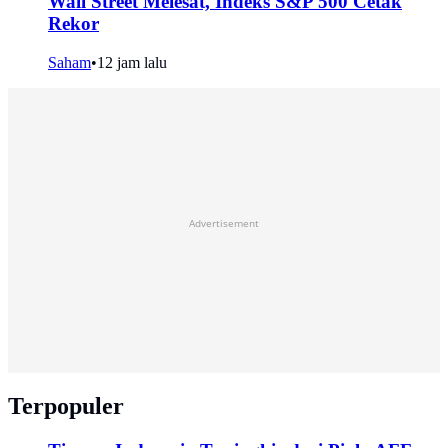
Wall Street Melesat, Indeks S&P 500 Cetak
Rekor
Saham
•
12 jam lalu
Advertisement
Terpopuler