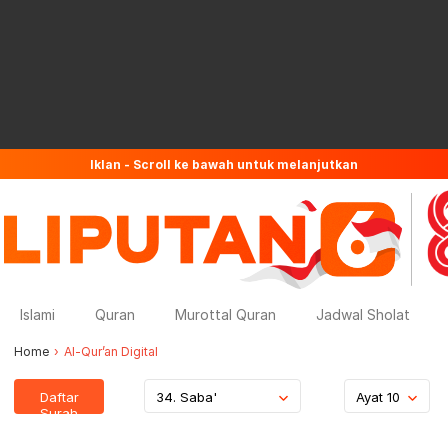
Iklan - Scroll ke bawah untuk melanjutkan
Islami
Quran
Murottal Quran
Jadwal Sholat
Home
Al-Qur’an Digital
Daftar
34. Saba'
Ayat 10
Surah