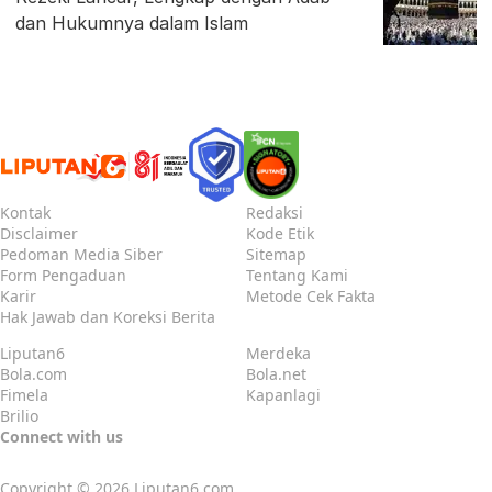
dan Hukumnya dalam Islam
Kontak
Redaksi
Disclaimer
Kode Etik
Pedoman Media Siber
Sitemap
Form Pengaduan
Tentang Kami
Karir
Metode Cek Fakta
Hak Jawab dan Koreksi Berita
Liputan6
Merdeka
Bola.com
Bola.net
Fimela
Kapanlagi
Brilio
Connect with us
Copyright © 2026
Liputan6.com