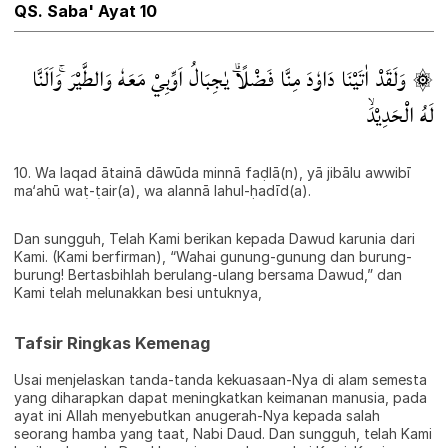
QS. Saba' Ayat 10
۞ وَلَقَدْ اٰتَيْنَا دَاوٗدَ مِنَّا فَضْلًاۗ يٰجِبَالُ اَوِّبِيْ مَعَهٗ وَالطَّيْرَ ۚوَاَلَنَّا
لَهُ الْحَدِيْدَۙ
10. Wa laqad ātainā dāwūda minnā faḍlā(n), yā jibālu awwibī
ma‘ahū waṭ-ṭair(a), wa alannā lahul-ḥadīd(a).
Dan sungguh, Telah Kami berikan kepada Dawud karunia dari
Kami. (Kami berfirman), “Wahai gunung-gunung dan burung-
burung! Bertasbihlah berulang-ulang bersama Dawud,” dan
Kami telah melunakkan besi untuknya,
Tafsir Ringkas Kemenag
Usai menjelaskan tanda-tanda kekuasaan-Nya di alam semesta
yang diharapkan dapat meningkatkan keimanan manusia, pada
ayat ini Allah menyebutkan anugerah-Nya kepada salah
seorang hamba yang taat, Nabi Daud. Dan sungguh, telah Kami