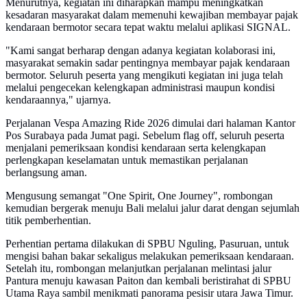
Menurutnya, kegiatan ini diharapkan mampu meningkatkan
kesadaran masyarakat dalam memenuhi kewajiban membayar pajak
kendaraan bermotor secara tepat waktu melalui aplikasi SIGNAL.
"Kami sangat berharap dengan adanya kegiatan kolaborasi ini,
masyarakat semakin sadar pentingnya membayar pajak kendaraan
bermotor. Seluruh peserta yang mengikuti kegiatan ini juga telah
melalui pengecekan kelengkapan administrasi maupun kondisi
kendaraannya," ujarnya.
Perjalanan Vespa Amazing Ride 2026 dimulai dari halaman Kantor
Pos Surabaya pada Jumat pagi. Sebelum flag off, seluruh peserta
menjalani pemeriksaan kondisi kendaraan serta kelengkapan
perlengkapan keselamatan untuk memastikan perjalanan
berlangsung aman.
Mengusung semangat "One Spirit, One Journey", rombongan
kemudian bergerak menuju Bali melalui jalur darat dengan sejumlah
titik pemberhentian.
Perhentian pertama dilakukan di SPBU Nguling, Pasuruan, untuk
mengisi bahan bakar sekaligus melakukan pemeriksaan kendaraan.
Setelah itu, rombongan melanjutkan perjalanan melintasi jalur
Pantura menuju kawasan Paiton dan kembali beristirahat di SPBU
Utama Raya sambil menikmati panorama pesisir utara Jawa Timur.