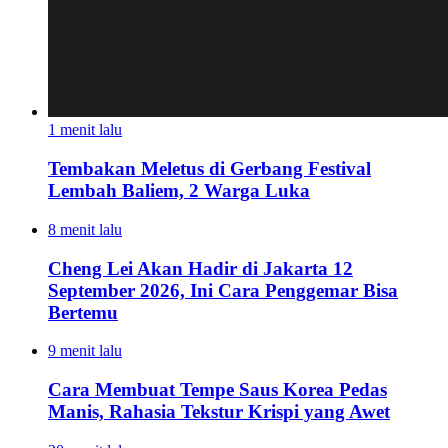
1 menit lalu
Tembakan Meletus di Gerbang Festival
Lembah Baliem, 2 Warga Luka
8 menit lalu
Cheng Lei Akan Hadir di Jakarta 12
September 2026, Ini Cara Penggemar Bisa
Bertemu
9 menit lalu
Cara Membuat Tempe Saus Korea Pedas
Manis, Rahasia Tekstur Krispi yang Awet