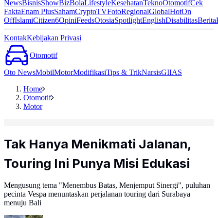
News
Bisnis
ShowBiz
Bola
Lifestyle
Kesehatan
Tekno
Otomotif
Cek
Fakta
Enam Plus
Saham
Crypto
TV
Foto
Regional
Global
Hot
On
Off
Islami
Citizen6
Opini
Feeds
Otosia
Spotlight
English
Disabilitas
Berita
Kontak
Kebijakan Privasi
Otomotif
Oto News
Mobil
Motor
Modifikasi
Tips & Trik
Narsis
GIIAS
Home
Otomotif
Motor
Tak Hanya Menikmati Jalanan,
Touring Ini Punya Misi Edukasi
Mengusung tema "Menembus Batas, Menjemput Sinergi", puluhan
pecinta Vespa menuntaskan perjalanan touring dari Surabaya
menuju Bali