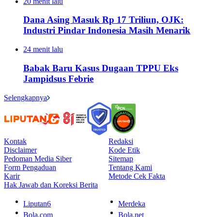
20 menit lalu
Dana Asing Masuk Rp 17 Triliun, OJK:
Industri Pindar Indonesia Masih Menarik
24 menit lalu
Babak Baru Kasus Dugaan TPPU Eks
Jampidsus Febrie
Selengkapnya
Kontak
Redaksi
Disclaimer
Kode Etik
Pedoman Media Siber
Sitemap
Form Pengaduan
Tentang Kami
Karir
Metode Cek Fakta
Hak Jawab dan Koreksi Berita
Liputan6
Merdeka
Bola.com
Bola.net