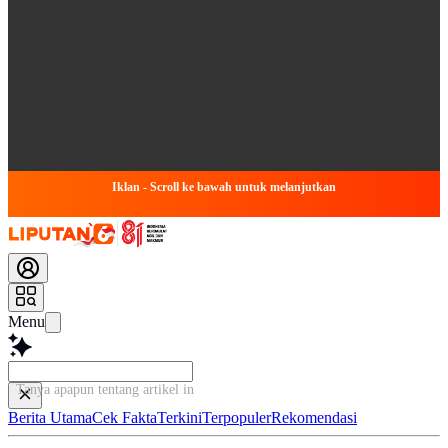
Iklan - Scroll ke bawah untuk melanjutkan
Menu
Tanya apapun tentang artikel ini...
Berita Utama
Cek Fakta
Terkini
Terpopuler
Rekomendasi