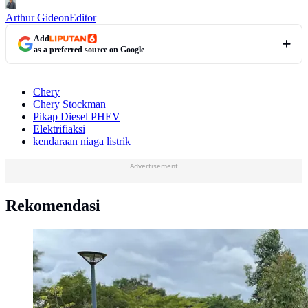
Arthur Gideon
Editor
Add
as a preferred source on Google
Chery
Chery Stockman
Pikap Diesel PHEV
Elektrifiaksi
kendaraan niaga listrik
Advertisement
Rekomendasi