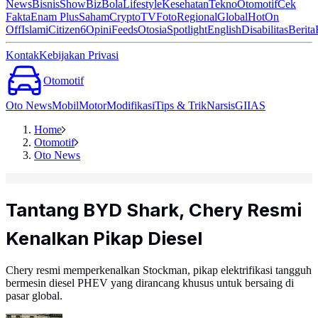
News
Bisnis
ShowBiz
Bola
Lifestyle
Kesehatan
Tekno
Otomotif
Cek
Fakta
Enam Plus
Saham
Crypto
TV
Foto
Regional
Global
Hot
On
Off
Islami
Citizen6
Opini
Feeds
Otosia
Spotlight
English
Disabilitas
Berita
Kontak
Kebijakan Privasi
Otomotif
Oto News
Mobil
Motor
Modifikasi
Tips & Trik
Narsis
GIIAS
Home
Otomotif
Oto News
Tantang BYD Shark, Chery Resmi
Kenalkan Pikap Diesel
Chery resmi memperkenalkan Stockman, pikap elektrifikasi tangguh
bermesin diesel PHEV yang dirancang khusus untuk bersaing di
pasar global.