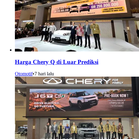
Harga Chery Q di Luar Prediksi
Otomotif
•
7 hari lalu