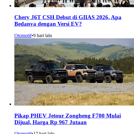
Chery J6T CSH Debut di GIIAS 2026, Apa
Bedanya dengan Versi EV?
Otomotif
•
9 hari lalu
Pikap PHEV Jetour Zongheng F700 Mulai
Dijual, Harga Rp 967 Jutaan
Otomotif
•
17 hari lalu