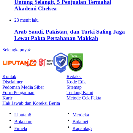
Untung Selangit, 5 Penjualan Termahal
Akademi Chelsea
23 menit lalu
Arab Saudi, Pakistan, dan Turki Saling Jaga
Lewat Pakta Pertahanan Makkah
Selengkapnya
Kontak
Redaksi
Disclaimer
Kode Etik
Pedoman Media Siber
Sitemap
Form Pengaduan
Tentang Kami
Karir
Metode Cek Fakta
Hak Jawab dan Koreksi Berita
Liputan6
Merdeka
Bola.com
Bola.net
Fimela
Kapanlagi