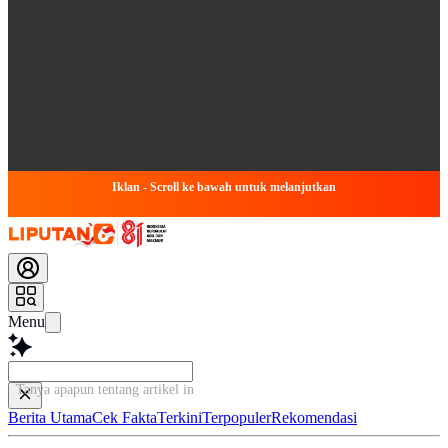
Iklan - Scroll ke bawah untuk melanjutkan
Menu
Tanya apapun tentang artikel ini...
Berita Utama
Cek Fakta
Terkini
Terpopuler
Rekomendasi