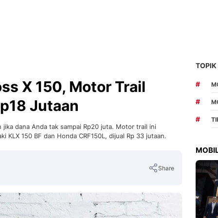
TOPIK
ss X 150, Motor Trail
#
MO
Rp18 Jutaan
#
M
#
T
an jika dana Anda tak sampai Rp20 juta. Motor trail ini
ki KLX 150 BF dan Honda CRF150L, dijual Rp 33 jutaan.
MOBIL
Share