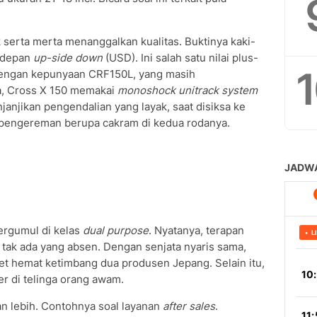
 serta merta menanggalkan kualitas. Buktinya kaki-
i depan
up-side down
(USD). Ini salah satu nilai plus-
dengan kepunyaan CRF150L, yang masih
a, Cross X 150 memakai
monoshock unitrack system
janjikan pengendalian yang layak, saat disiksa ke
pengereman berupa cakram di kedua rodanya.
bergumul di kelas
dual purpose
. Nyatanya, terapan
u tak ada yang absen. Dengan senjata nyaris sama,
t hemat ketimbang dua produsen Jepang. Selain itu,
r di telinga orang awam.
 lebih. Contohnya soal layanan
after sales
.