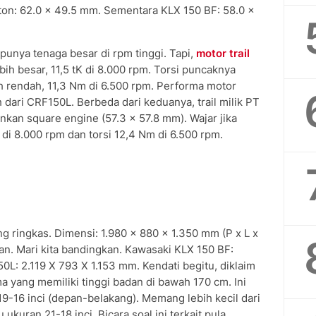
on: 62.0 x 49.5 mm. Sementara KLX 150 BF: 58.0 x
a punya tenaga besar di rpm tinggi. Tapi,
motor trail
h besar, 11,5 tK di 8.000 rpm. Torsi puncaknya
ih rendah, 11,3 Nm di 6.500 rpm. Performa motor
 dari CRF150L. Berbeda dari keduanya, trail milik PT
kan square engine (57.3 x 57.8 mm). Wajar jika
di 8.000 rpm dan torsi 12,4 Nm di 6.500 rpm.
g ringkas. Dimensi: 1.980 x 880 x 1.350 mm (P x L x
lawan. Mari kita bandingkan. Kawasaki KLX 150 BF:
L: 2.119 X 793 X 1.153 mm. Kendati begitu, diklaim
 yang memiliki tinggi badan di bawah 170 cm. Ini
9-16 inci (depan-belakang). Memang lebih kecil dari
kuran 21-18 inci. Bicara soal ini terkait pula