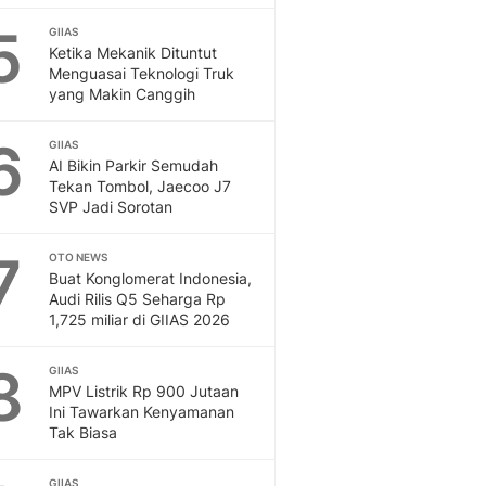
5
GIIAS
Ketika Mekanik Dituntut
Menguasai Teknologi Truk
yang Makin Canggih
6
GIIAS
AI Bikin Parkir Semudah
Tekan Tombol, Jaecoo J7
SVP Jadi Sorotan
7
OTO NEWS
Buat Konglomerat Indonesia,
Audi Rilis Q5 Seharga Rp
1,725 miliar di GIIAS 2026
8
GIIAS
MPV Listrik Rp 900 Jutaan
Ini Tawarkan Kenyamanan
Tak Biasa
GIIAS