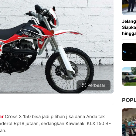
Copy Link
Jelang
Siapka
hingga
Perbesar
POP
ar
Cross X 150 bisa jadi pilihan jika dana Anda tak
nderol Rp18 jutaan, sedangkan Kawasaki KLX 150 BF
an.