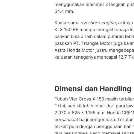
menggunakan diameter x langkah pist
54.4 mm.
Sama-sama
overbore engine
, artiny
KLX 150 BF mampu mengail tenaga lebi
bahkan bisa diraih dalam putaran leb
pasokan PT. Triangle Motor juga kalah
Astra Honda Motor justru mengedepan
keluaran tenaganya mencapai 12,7 Tk 
Dimensi dan Handling
Tubuh Viar Cross X 150 masih terbilan
T) ini, sedikit lebih lebar dari para 
2.070 x 825 x 1.155 mm. Honda CRF150
bersahabat bagi pengendara. Terutama
terkait pula dengan penggunaan ban 1
dua pesaingnya, yang memakai sepatu u