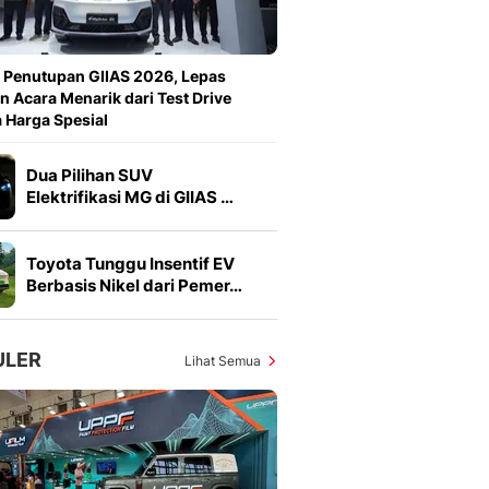
Sport
Berita Bola Terkini, Ja
Klasemen, Hasil Liga
 Penutupan GIIAS 2026, Lepas
n Acara Menarik dari Test Drive
 Harga Spesial
Dua Pilihan SUV
Elektrifikasi MG di GIIAS …
Toyota Tunggu Insentif EV
Berbasis Nikel dari Pemer…
ULER
Lihat Semua