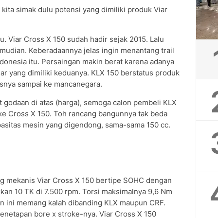
ita simak dulu potensi yang dimiliki produk Viar
 Viar Cross X 150 sudah hadir sejak 2015. Lalu
udian. Keberadaannya jelas ingin menantang trail
ndonesia itu. Persaingan makin berat karena adanya
r yang dimiliki keduanya. KLX 150 berstatus produk
tasnya sampai ke mancanegara.
t godaan di atas (harga), semoga calon pembeli KLX
ke Cross X 150. Toh rancang bangunnya tak beda
apasitas mesin yang digendong, sama-sama 150 cc.
ntung mekanis Viar Cross X 150 bertipe SOHC dengan
rkan 10 TK di 7.500 rpm. Torsi maksimalnya 9,6 Nm
an ini memang kalah dibanding KLX maupun CRF.
penetapan bore x stroke-nya. Viar Cross X 150