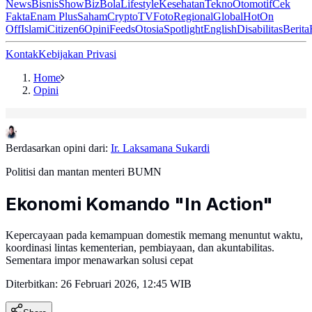
News
Bisnis
ShowBiz
Bola
Lifestyle
Kesehatan
Tekno
Otomotif
Cek
Fakta
Enam Plus
Saham
Crypto
TV
Foto
Regional
Global
Hot
On
Off
Islami
Citizen6
Opini
Feeds
Otosia
Spotlight
English
Disabilitas
Berita
Kontak
Kebijakan Privasi
Home
Opini
Berdasarkan opini dari:
Ir. Laksamana Sukardi
Politisi dan mantan menteri BUMN
Ekonomi Komando "In Action"
Kepercayaan pada kemampuan domestik memang menuntut waktu,
koordinasi lintas kementerian, pembiayaan, dan akuntabilitas.
Sementara impor menawarkan solusi cepat
Diterbitkan:
26 Februari 2026, 12:45 WIB