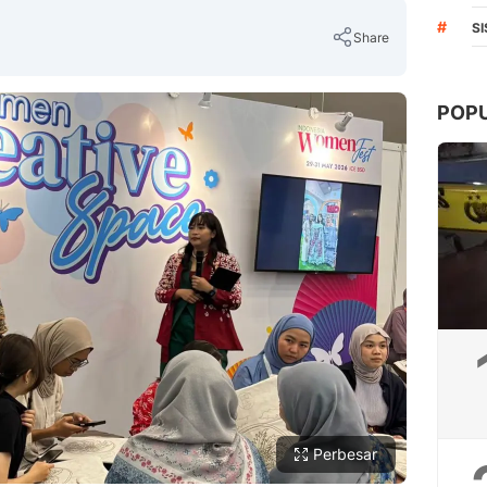
#
S
Share
POP
Copy Link
Perbesar