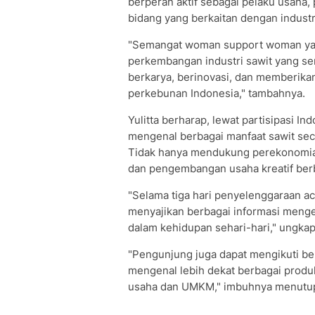
berperan aktif sebagai pelaku usaha, 
bidang yang berkaitan dengan industri
"Semangat woman support woman yang 
perkembangan industri sawit yang s
berkarya, berinovasi, dan memberika
perkebunan Indonesia," tambahnya.
Yulitta berharap, lewat partisipasi 
mengenal berbagai manfaat sawit seca
Tidak hanya mendukung perekonomia
dan pengembangan usaha kreatif berb
"Selama tiga hari penyelenggaraan a
menyajikan berbagai informasi menge
dalam kehidupan sehari-hari," ungkap 
"Pengunjung juga dapat mengikuti berb
mengenal lebih dekat berbagai produk
usaha dan UMKM," imbuhnya menutu