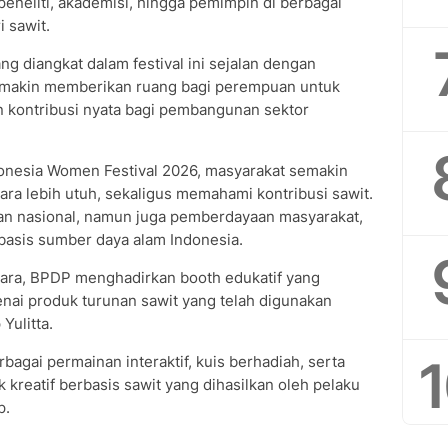
peneliti, akademisi, hingga pemimpin di berbagai
 sawit.
diangkat dalam festival ini sejalan dengan
emakin memberikan ruang bagi perempuan untuk
n kontribusi nyata bagi pembangunan sektor
Indonesia Women Festival 2026, masyarakat semakin
ra lebih utuh, sekaligus memahami kontribusi sawit.
n nasional, namun juga pemberdayaan masyarakat,
asis sumber daya alam Indonesia.
cara, BPDP menghadirkan booth edukatif yang
nai produk turunan sawit yang telah digunakan
Yulitta.
agai permainan interaktif, kuis berhadiah, serta
 kreatif berbasis sawit yang dihasilkan oleh pelaku
p.