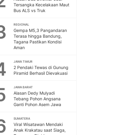
2
Feeds
Tersangka Kecelakaan Maut
Bus ALS vs Truk
Feeds Liputan6: Kumpul
Terbaru Harian
3
REGIONAL
Otosia
Gempa M5,3 Pangandaran
Otosia
Terasa hingga Bandung,
Spotlight
Tagana Pastikan Kondisi
Berita Terkini, Kabar Te
Aman
Dan Dunia - Liputan6.
English
4
JAWA TIMUR
Exploring Knowledge, T
2 Pendaki Tewas di Gunung
Piramid Berhasil Dievakuasi
En.Liputan6.com
Disabilitas
5
Disabilitas Berita Terkini
JAWA BARAT
Alasan Dedy Mulyadi
Harian, Berita Terbaru,
Tebang Pohon Angsana
Berita
Ganti Pohon Asem Jawa
Berita Hari Ini Politik,
Health
6
SUMATERA
Kabar Berita Terbaru D
Viral Wisatawan Mendaki
Diet, Herbal Terbaik
Anak Krakatau saat Siaga,