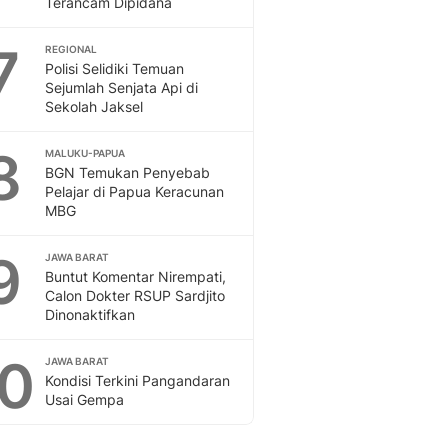
Terancam Dipidana
Sport
Berita Bola Terkini, Ja
7
Klasemen, Hasil Liga
REGIONAL
Polisi Selidiki Temuan
Sejumlah Senjata Api di
Sekolah Jaksel
8
MALUKU-PAPUA
BGN Temukan Penyebab
Pelajar di Papua Keracunan
MBG
9
JAWA BARAT
Buntut Komentar Nirempati,
Calon Dokter RSUP Sardjito
Dinonaktifkan
10
JAWA BARAT
Kondisi Terkini Pangandaran
Usai Gempa