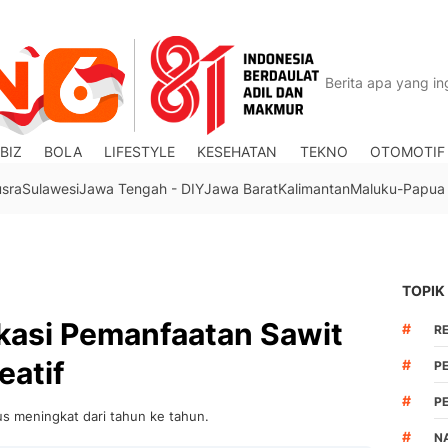
BIZ
BOLA
LIFESTYLE
KESEHATAN
TEKNO
OTOMOTIF
usra
Sulawesi
Jawa Tengah - DIY
Jawa Barat
Kalimantan
Maluku-Papua
TOPIK
kasi Pemanfaatan Sawit
#
R
eatif
#
P
#
P
us meningkat dari tahun ke tahun.
#
N