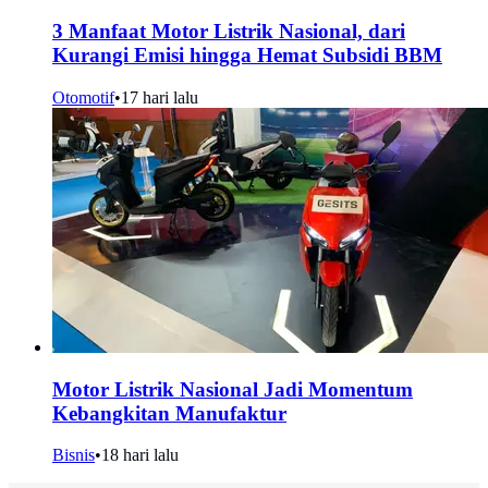
3 Manfaat Motor Listrik Nasional, dari
Kurangi Emisi hingga Hemat Subsidi BBM
Otomotif
•
17 hari lalu
Motor Listrik Nasional Jadi Momentum
Kebangkitan Manufaktur
Bisnis
•
18 hari lalu