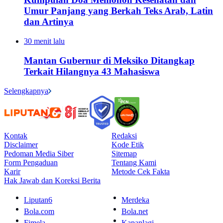
Umur Panjang yang Berkah Teks Arab, Latin
dan Artinya
30 menit lalu
Mantan Gubernur di Meksiko Ditangkap
Terkait Hilangnya 43 Mahasiswa
Selengkapnya
Kontak
Redaksi
Disclaimer
Kode Etik
Pedoman Media Siber
Sitemap
Form Pengaduan
Tentang Kami
Karir
Metode Cek Fakta
Hak Jawab dan Koreksi Berita
Liputan6
Merdeka
Bola.com
Bola.net
Fimela
Kapanlagi