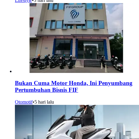
Lifestyle
•
3 hari lalu
Bukan Cuma Motor Honda, Ini Penyumbang
Pertumbuhan Bisnis FIF
Otomotif
•
5 hari lalu