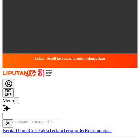
Iklan - Scroll ke bawah untuk melanjutkan
Menu
Tanya apapun tentang artikel ini...
Berita Utama
Cek Fakta
Terkini
Terpopuler
Rekomendasi