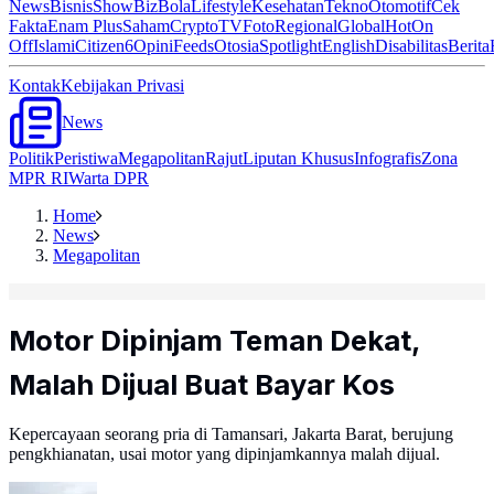
News
Bisnis
ShowBiz
Bola
Lifestyle
Kesehatan
Tekno
Otomotif
Cek
Fakta
Enam Plus
Saham
Crypto
TV
Foto
Regional
Global
Hot
On
Off
Islami
Citizen6
Opini
Feeds
Otosia
Spotlight
English
Disabilitas
Berita
Kontak
Kebijakan Privasi
News
Politik
Peristiwa
Megapolitan
Rajut
Liputan Khusus
Infografis
Zona
MPR RI
Warta DPR
Home
News
Megapolitan
Motor Dipinjam Teman Dekat,
Malah Dijual Buat Bayar Kos
Kepercayaan seorang pria di Tamansari, Jakarta Barat, berujung
pengkhianatan, usai motor yang dipinjamkannya malah dijual.