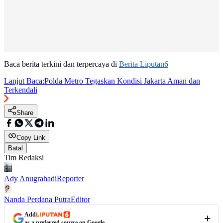
Baca berita terkini dan terpercaya di
Berita Liputan6
Lanjut Baca:
Polda Metro Tegaskan Kondisi Jakarta Aman dan
Terkendali
Share
Copy Link
Batal
Tim Redaksi
Ady Anugrahadi
Reporter
Nanda Perdana Putra
Editor
Add
as a preferred source on Google