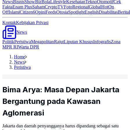
News
Bisnis
ShowBiz
Bola
Lifestyle
Kesehatan
Tekno
Otomotif
Cek
Fakta
Enam Plus
Saham
Crypto
TV
Foto
Regional
Global
Hot
On
Off
Islami
Citizen6
Opini
Feeds
Otosia
Spotlight
English
Disabilitas
Berita
Kontak
Kebijakan Privasi
News
Politik
Peristiwa
Megapolitan
Rajut
Liputan Khusus
Infografis
Zona
MPR RI
Warta DPR
Home
News
Peristiwa
Bima Arya: Masa Depan Jakarta
Bergantung pada Kawasan
Aglomerasi
Jakarta dan daerah penyangganya harus dipandang sebagai satu