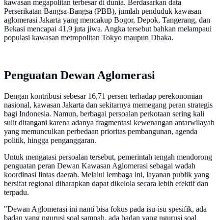
kawasan megapolitan terbesar di dunia. Berdasarkan data
Perserikatan Bangsa-Bangsa (PBB), jumlah penduduk kawasan
aglomerasi Jakarta yang mencakup Bogor, Depok, Tangerang, dan
Bekasi mencapai 41,9 juta jiwa. Angka tersebut bahkan melampaui
populasi kawasan metropolitan Tokyo maupun Dhaka.
Penguatan Dewan Aglomerasi
Dengan kontribusi sebesar 16,71 persen terhadap perekonomian
nasional, kawasan Jakarta dan sekitarnya memegang peran strategis
bagi Indonesia. Namun, berbagai persoalan perkotaan sering kali
sulit ditangani karena adanya fragmentasi kewenangan antarwilayah
yang memunculkan perbedaan prioritas pembangunan, agenda
politik, hingga penganggaran.
Untuk mengatasi persoalan tersebut, pemerintah tengah mendorong
penguatan peran Dewan Kawasan Aglomerasi sebagai wadah
koordinasi lintas daerah. Melalui lembaga ini, layanan publik yang
bersifat regional diharapkan dapat dikelola secara lebih efektif dan
terpadu.
"Dewan Aglomerasi ini nanti bisa fokus pada isu-isu spesifik, ada
badan yang ngurusi soal sampah, ada badan yang ngurusi soal