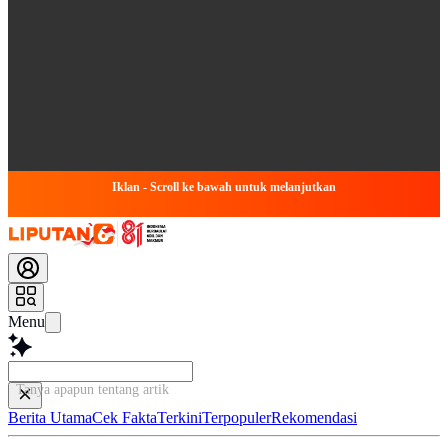
Iklan - Scroll ke bawah untuk melanjutkan
Menu
Tanya apapun tentang artikel ini...
Berita Utama
Cek Fakta
Terkini
Terpopuler
Rekomendasi