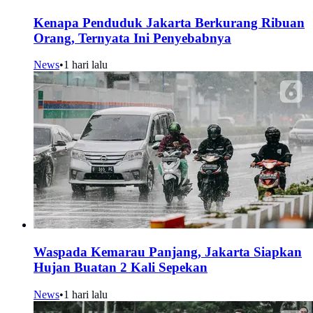
Kenapa Penduduk Jakarta Berkurang Ribuan
Orang, Ternyata Ini Penyebabnya
News
•
1 hari lalu
Waspada Kemarau Panjang, Jakarta Siapkan
Hujan Buatan 2 Kali Sepekan
News
•
1 hari lalu