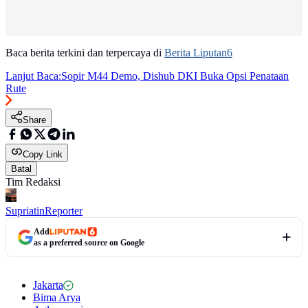
Baca berita terkini dan terpercaya di
Berita Liputan6
Lanjut Baca:
Sopir M44 Demo, Dishub DKI Buka Opsi Penataan
Rute
Share
Copy Link
Batal
Tim Redaksi
Supriatin
Reporter
Add
as a preferred source on Google
Jakarta
Bima Arya