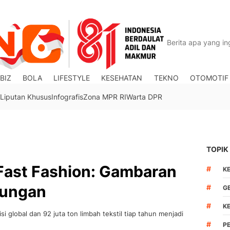
BIZ
BOLA
LIFESTYLE
KESEHATAN
TEKNO
OTOMOTIF
Liputan Khusus
Infografis
Zona MPR RI
Warta DPR
TOPIK
Fast Fashion: Gambaran
#
K
kungan
#
G
#
K
 global dan 92 juta ton limbah tekstil tiap tahun menjadi
#
P