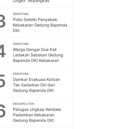
Ongkir Terpangkas
Sport
Berita Bola Terkini, Ja
3
Klasemen, Hasil Liga
PERISTIWA
Polisi Selidiki Penyebab
Kebakaran Gedung Bapenda
DKI
4
PERISTIWA
Warga Dengar Dua Kali
Ledakan Sebelum Gedung
Bapenda DKI Kebakaran
5
PERISTIWA
Damkar Evakuasi Korban
Tak Sadarkan Diri dari
Gedung Bapenda DKI
6
MEGAPOLITAN
Petugas Ungkap Kendala
Padamkan Kebakaran
Gedung Bapenda DKI