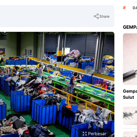
#
D
Share
GEMPA
Copy Link
Gempa
Sulut
Perbesar