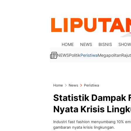
HOME
NEWS
BISNIS
SHOW
NEWS
Politik
Peristiwa
Megapolitan
Rajut
Home
News
Peristiwa
Statistik Dampak 
Nyata Krisis Ling
Industri fast fashion menyumbang 10% emisi
gambaran nyata krisis lingkungan.