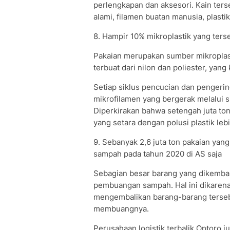
perlengkapan dan aksesori. Kain ters
alami, filamen buatan manusia, plasti
8. Hampir 10% mikroplastik yang terseb
Pakaian merupakan sumber mikroplast
terbuat dari nilon dan poliester, yan
Setiap siklus pencucian dan pengeri
mikrofilamen yang bergerak melalui s
Diperkirakan bahwa setengah juta ton
yang setara dengan polusi plastik lebih
9. Sebanyak 2,6 juta ton pakaian yan
sampah pada tahun 2020 di AS saja
Sebagian besar barang yang dikemba
pembuangan sampah. Hal ini dikarena
mengembalikan barang-barang tersebu
membuangnya.
Perusahaan logistik terbalik Optoro