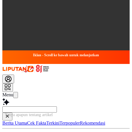
Iklan - Scroll ke bawah untuk melanjutkan
Menu
Tanya apapun tentang artikel ini...
Berita Utama
Cek Fakta
Terkini
Terpopuler
Rekomendasi