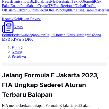
News
Bisnis
ShowBiz
Bola
Lifestyle
Kesehatan
Tekno
Otomotif
Cek
Fakta
Enam Plus
Saham
Crypto
TV
Foto
Regional
Global
Hot
On
Off
Islami
Citizen6
Opini
Feeds
Otosia
Spotlight
English
Disabilitas
Berita
Kontak
Kebijakan Privasi
News
Politik
Peristiwa
Megapolitan
Rajut
Liputan Khusus
Infografis
Zona
MPR RI
Warta DPR
Home
News
Peristiwa
Jelang Formula E Jakarta 2023,
FIA Ungkap Sederet Aturan
Terbaru Balapan
FIA membeberkan, balapan Formula E Jakarta 2023 akan