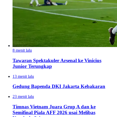
8 menit lalu
Tawaran Spektakuler Arsenal ke Vinicius
Junior Terungkap
13 menit lalu
Gedung Bapenda DKI Jakarta Kebakaran
23 menit lalu
Timnas Vietnam Juara Grup A dan ke
Semifinal Piala AFF 2026 usai Melibas