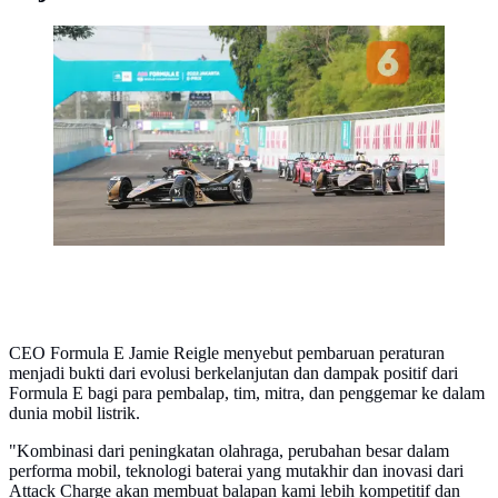
Jean-Eric Vergne sempat memimpin hingga menit-
menit akhir balapan dan terlihat akan mulus hingga
garis finis di depan Mitch Evans. (Bola.com/M Iqbal
Ichsan)
CEO Formula E Jamie Reigle menyebut pembaruan peraturan
menjadi bukti dari evolusi berkelanjutan dan dampak positif dari
Formula E bagi para pembalap, tim, mitra, dan penggemar ke dalam
dunia mobil listrik.
"Kombinasi dari peningkatan olahraga, perubahan besar dalam
performa mobil, teknologi baterai yang mutakhir dan inovasi dari
Attack Charge akan membuat balapan kami lebih kompetitif dan