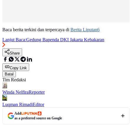
Baca berita terkini dan terpercaya di
Berita Liputan6
Lanjut Baca:
Gedung Bapenda DKI Jakarta Kebakaran
Share
Copy Link
Batal
Tim Redaksi
Winda Nelfira
Reporter
Luqman Rimadi
Editor
Add
as a preferred source on Google