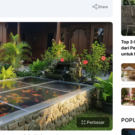
Share
Copy Link
Top 3 
dari P
untuk 
POP
Perbesar