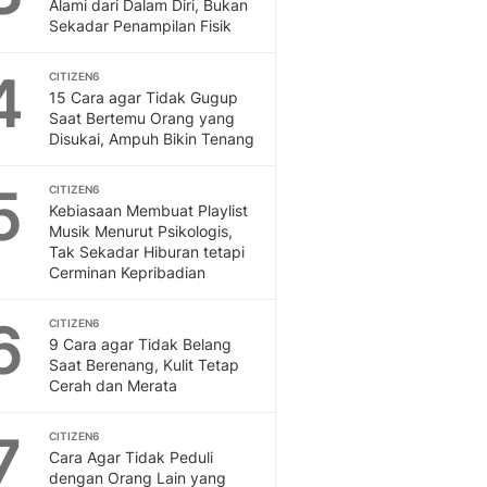
Sport
Alami dari Dalam Diri, Bukan
Sekadar Penampilan Fisik
Berita Bola Terkini, Ja
Klasemen, Hasil Liga
4
CITIZEN6
15 Cara agar Tidak Gugup
Saat Bertemu Orang yang
Disukai, Ampuh Bikin Tenang
5
CITIZEN6
Kebiasaan Membuat Playlist
Musik Menurut Psikologis,
Tak Sekadar Hiburan tetapi
Cerminan Kepribadian
6
CITIZEN6
9 Cara agar Tidak Belang
Saat Berenang, Kulit Tetap
Cerah dan Merata
7
CITIZEN6
Cara Agar Tidak Peduli
dengan Orang Lain yang