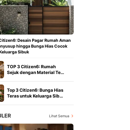
Berita Daerah Dan Peri
Terbaru
Global
Berita Internasional, Sa
Inspiratif, Unik, Dan M
Hot
Citizen6: Desain Pagar Rumah Aman
Hot Liputan6.com Menya
enyusup hingga Bunga Hias Cocok
Dan Terbaru
Keluarga Sibuk
On Off
On Off Liputan6: Sinop
TOP 3 Citizen6: Rumah
& Berita Bisnis Digital
Sejuk dengan Material Te…
Islami
Berita & Kajian Islami
Hikmah - Liputan6
Top 3 Citizen6: Bunga Hias
Citizen6
Teras untuk Keluarga Sib…
Berita Citizen6 - Medi
Liputan6.com
Opini
ULER
Lihat Semua
Opini Liputan6: Analis
Pandang Dan Perspekti