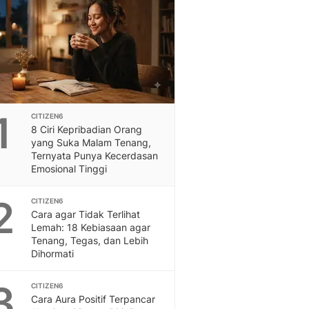
Feeds
Feeds Liputan6: Kumpul
Terbaru Harian
Otosia
Otosia
Spotlight
Berita Terkini, Kabar Te
1
CITIZEN6
Dan Dunia - Liputan6.
8 Ciri Kepribadian Orang
English
yang Suka Malam Tenang,
Exploring Knowledge, T
Ternyata Punya Kecerdasan
Emosional Tinggi
En.Liputan6.com
Disabilitas
2
Disabilitas Berita Terkini
CITIZEN6
Cara agar Tidak Terlihat
Harian, Berita Terbaru,
Lemah: 18 Kebiasaan agar
Berita
Tenang, Tegas, dan Lebih
Berita Hari Ini Politik,
Dihormati
Health
Kabar Berita Terbaru D
3
CITIZEN6
Diet, Herbal Terbaik
Cara Aura Positif Terpancar