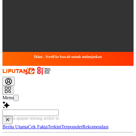
Iklan - Scroll ke bawah untuk melanjutkan
Menu
Tanya apapun tentang artikel ini...
Berita Utama
Cek Fakta
Terkini
Terpopuler
Rekomendasi