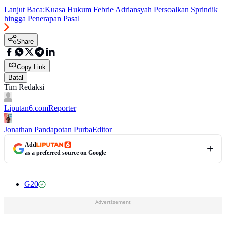
Lanjut Baca:
Kuasa Hukum Febrie Adriansyah Persoalkan Sprindik
hingga Penerapan Pasal
Share
Copy Link
Batal
Tim Redaksi
Liputan6.com
Reporter
Jonathan Pandapotan Purba
Editor
Add
as a preferred source on Google
G20
Advertisement