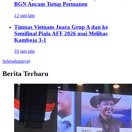
BGN Ancam Tutup Permanen
12 jam lalu
Timnas Vietnam Juara Grup A dan ke
Semifinal Piala AFF 2026 usai Melibas
Kamboja 3-1
10 jam lalu
Selengkapnya
Berita Terbaru