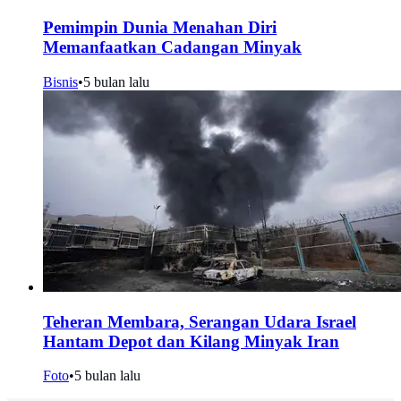
Pemimpin Dunia Menahan Diri
Memanfaatkan Cadangan Minyak
Bisnis
•
5 bulan lalu
Teheran Membara, Serangan Udara Israel
Hantam Depot dan Kilang Minyak Iran
Foto
•
5 bulan lalu