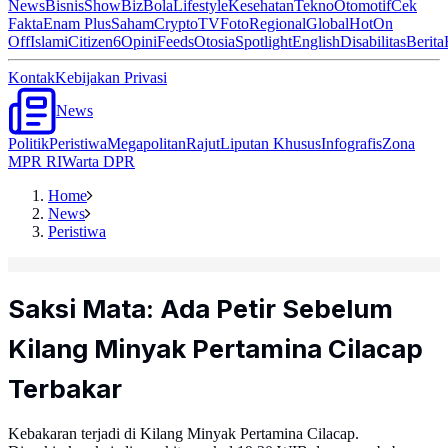
News
Bisnis
ShowBiz
Bola
Lifestyle
Kesehatan
Tekno
Otomotif
Cek
Fakta
Enam Plus
Saham
Crypto
TV
Foto
Regional
Global
Hot
On
Off
Islami
Citizen6
Opini
Feeds
Otosia
Spotlight
English
Disabilitas
Berita
Kontak
Kebijakan Privasi
News
Politik
Peristiwa
Megapolitan
Rajut
Liputan Khusus
Infografis
Zona
MPR RI
Warta DPR
Home
News
Peristiwa
Saksi Mata: Ada Petir Sebelum
Kilang Minyak Pertamina Cilacap
Terbakar
Kebakaran terjadi di Kilang Minyak Pertamina Cilacap.