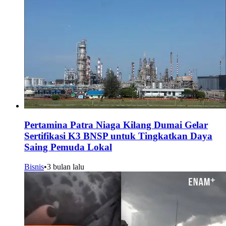
Pertamina Patra Niaga Kilang Dumai Gelar
Sertifikasi K3 BNSP untuk Tingkatkan Daya
Saing Pemuda Lokal
Bisnis
•
3 bulan lalu