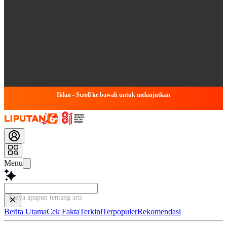
Iklan - Scroll ke bawah untuk melanjutkan
Menu
Tanya apapun tentang artikel ini...
Berita Utama
Cek Fakta
Terkini
Terpopuler
Rekomendasi