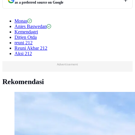
as a preferred source on Google
Monas
Anies Baswedan
Kemendagri
Ditjen Otda
reuni 212
Reuni Akbar 212
Aksi 212
Advertisement
Rekomendasi