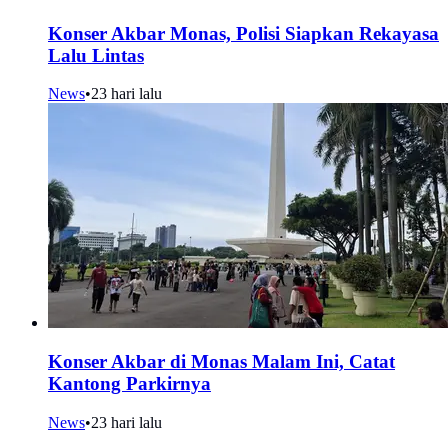
Konser Akbar Monas, Polisi Siapkan Rekayasa
Lalu Lintas
News
•
23 hari lalu
Konser Akbar di Monas Malam Ini, Catat
Kantong Parkirnya
News
•
23 hari lalu