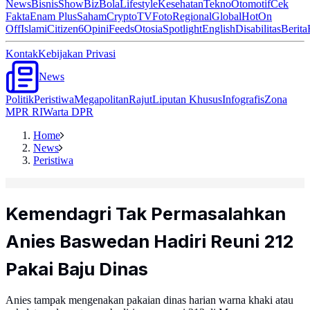
News
Bisnis
ShowBiz
Bola
Lifestyle
Kesehatan
Tekno
Otomotif
Cek
Fakta
Enam Plus
Saham
Crypto
TV
Foto
Regional
Global
Hot
On
Off
Islami
Citizen6
Opini
Feeds
Otosia
Spotlight
English
Disabilitas
Berita
Kontak
Kebijakan Privasi
News
Politik
Peristiwa
Megapolitan
Rajut
Liputan Khusus
Infografis
Zona
MPR RI
Warta DPR
Home
News
Peristiwa
Kemendagri Tak Permasalahkan
Anies Baswedan Hadiri Reuni 212
Pakai Baju Dinas
Anies tampak mengenakan pakaian dinas harian warna khaki atau