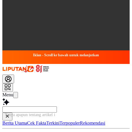
Iklan - Scroll ke bawah untuk melanjutkan
Menu
Tanya apapun tentang artikel ini...
Berita Utama
Cek Fakta
Terkini
Terpopuler
Rekomendasi