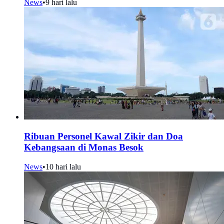
News
•
9 hari lalu
Ribuan Personel Kawal Zikir dan Doa
Kebangsaan di Monas Besok
News
•
10 hari lalu