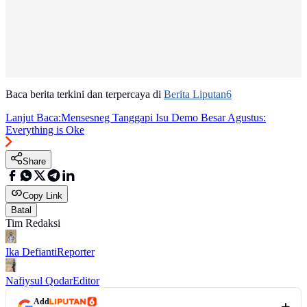
Baca berita terkini dan terpercaya di
Berita Liputan6
Lanjut Baca:
Mensesneg Tanggapi Isu Demo Besar Agustus:
Everything is Oke
Share
Copy Link
Batal
Tim Redaksi
Ika Defianti
Reporter
Nafiysul Qodar
Editor
Add