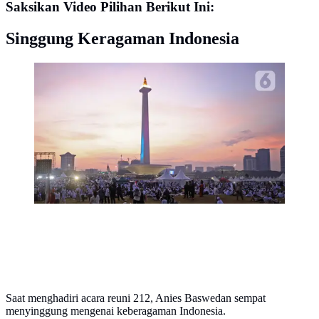
Saksikan Video Pilihan Berikut Ini:
Singgung Keragaman Indonesia
Suasana acara Munajat dan Maulid Akbar 2019
#ReuniMujahid212 di kawasan Monas, Jakarta, Senin
(2/12/2019). Aksi dimulai dengan salat tahajud bersama
pada pukul 03.00 WIB dan ditutup dengan doa yang
berakhir pada pukul 08.00 WIB.
(Liputan6.com/Herman Zakharia)
Saat menghadiri acara reuni 212, Anies Baswedan sempat
menyinggung mengenai keberagaman Indonesia.