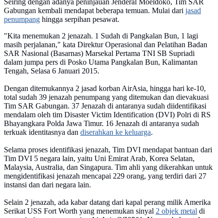
Seiring dengan adanya peninjauan Jenderal Moeldoko, Tim SAR
Gabungan kembali mendapat beberapa temuan. Mulai dari
jasad
penumpang
hingga serpihan pesawat.
"Kita menemukan 2 jenazah. 1 Sudah di Pangkalan Bun, 1 lagi
masih perjalanan," kata Direktur Operasional dan Pelatihan Badan
SAR Nasional (Basarnas) Marsekal Pertama TNI SB Supriadi
dalam jumpa pers di Posko Utama Pangkalan Bun, Kalimantan
Tengah, Selasa 6 Januari 2015.
Dengan ditemukannya 2 jasad korban AirAsia, hingga hari ke-10,
total sudah 39 jenazah penumpang yang ditemukan dan dievakuasi
Tim SAR Gabungan. 37 Jenazah di antaranya sudah diidentifikasi
mendalam oleh tim Disaster Victim Identification (DVI) Polri di RS
Bhayangkara Polda Jawa Timur. 16 Jenazah di antaranya sudah
terkuak identitasnya dan
diserahkan ke keluarga
.
Selama proses identifikasi jenazah, Tim DVI mendapat bantuan dari
Tim DVI 5 negara lain, yaitu Uni Emirat Arab, Korea Selatan,
Malaysia, Australia, dan Singapura. Tim ahli yang dikerahkan untuk
mengidentifikasi jenazah mencapai 229 orang, yang terdiri dari 27
instansi dan dari negara lain.
Selain 2 jenazah, ada kabar datang dari kapal perang milik Amerika
Serikat USS Fort Worth yang menemukan sinyal
2 objek metal
di