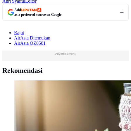
Anri Syaiful
Editor
Add
as a preferred source on Google
Rajut
AirAsia Ditemukan
AirAsia QZ8501
Advertisement
Rekomendasi