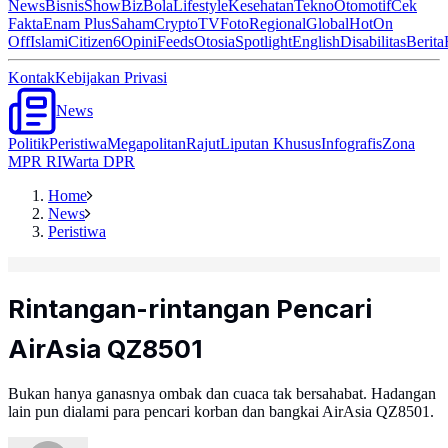
News
Bisnis
ShowBiz
Bola
Lifestyle
Kesehatan
Tekno
Otomotif
Cek
Fakta
Enam Plus
Saham
Crypto
TV
Foto
Regional
Global
Hot
On
Off
Islami
Citizen6
Opini
Feeds
Otosia
Spotlight
English
Disabilitas
Berita
Kontak
Kebijakan Privasi
News
Politik
Peristiwa
Megapolitan
Rajut
Liputan Khusus
Infografis
Zona
MPR RI
Warta DPR
Home
News
Peristiwa
Rintangan-rintangan Pencari
AirAsia QZ8501
Bukan hanya ganasnya ombak dan cuaca tak bersahabat. Hadangan
lain pun dialami para pencari korban dan bangkai AirAsia QZ8501.