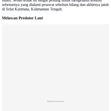
hitam. Sebab kotak ini sangat penting untuk mengetahui kondisi
sebenarnya yang dialami pesawat sebelum hilang dan akhirnya jatuh
di Selat Karimata, Kalimantan Tengah.
Melawan Predator Laut
Advertisement