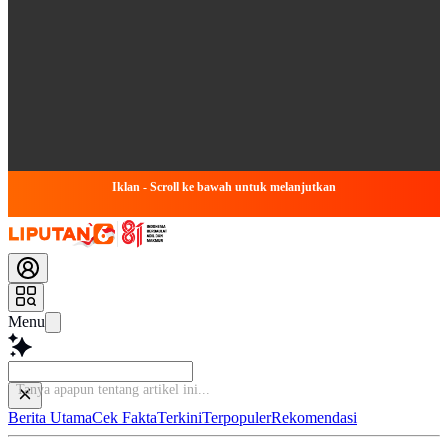
Iklan - Scroll ke bawah untuk melanjutkan
Menu
Baca lebi
Berita Utama
Cek Fakta
Terkini
Terpopuler
Rekomendasi