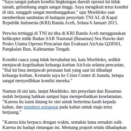
"Saya sangat paham kondisi lingkungan daerah operasi ini tidak
ramah, gelombang angin sangat tinggi. Saya mengikuti terus kondisi
di sini, sungguh sangat membanggakan," ujar Moeldoko saat
memberikan sambutan di hadapan penyelam TNI AL di Kapal
Republik Indonesia (KRI) Banda Aceh, Selasa 6 Januari 2015.
Perwira tertinggi di TNI ini tiba di KRI Banda Aceh menggunakan
helikopter milik Badan SAR Nasional (Basarnas) Sea Hawks dari
Posko Utama Operasi Pencarian dan Evakuasi AirAsia QZ8501,
Pangkalan Bun, Kalimantan Tengah.
Kondisi cuaca yang tidak bersahabat ini, kata Moeldoko, sedikit
menjawab kegelisahan keluarga korban AirAsia selama pencarian.
"Hal ini bisa menjawab perasaan hati yang saat ini dihadapi
keluarga korban. Kemarin saya ke Crisis Center di Juanda, betapa
sangat menyedihkan kondisi mereka."
Namun di sisi lain, lanjut Moeldoko, tim penyelam dan Basarnas
sudah berjuang bahkan sampai lupa memperhatikan keselamatan.
"Karena itu kami datang ke sini untuk berterima kasih kepada
kalian, dan
memberi semangat
pada kalian untuk maju terus
berjuang."
"Karena kita berpacu dengan waktu, semakin lama semakin sulit.
Karena itu hadapi rintangan ini. Memang prajurit selalu dihadapkan