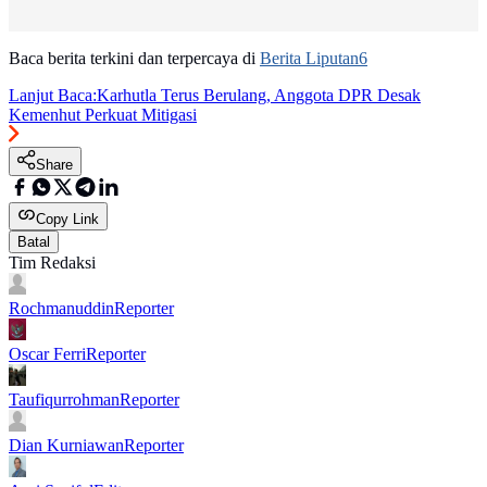
Baca berita terkini dan terpercaya di
Berita Liputan6
Lanjut Baca:
Karhutla Terus Berulang, Anggota DPR Desak
Kemenhut Perkuat Mitigasi
Share
Copy Link
Batal
Tim Redaksi
Rochmanuddin
Reporter
Oscar Ferri
Reporter
Taufiqurrohman
Reporter
Dian Kurniawan
Reporter