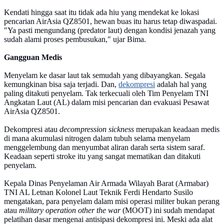
Kendati hingga saat itu tidak ada hiu yang mendekat ke lokasi
pencarian AirAsia QZ8501, hewan buas itu harus tetap diwaspadai.
"Ya pasti mengundang (predator laut) dengan kondisi jenazah yang
sudah alami proses pembusukan," ujar Bima.
Gangguan Medis
Menyelam ke dasar laut tak semudah yang dibayangkan. Segala
kemungkinan bisa saja terjadi. Dan,
dekompresi
adalah hal yang
paling ditakuti penyelam. Tak terkecuali oleh Tim Penyelam TNI
Angkatan Laut (AL) dalam misi pencarian dan evakuasi Pesawat
AirAsia QZ8501.
Dekompresi atau
decompression sickness
merupakan keadaan medis
di mana akumulasi nitrogen dalam tubuh selama menyelam
menggelembung dan menyumbat aliran darah serta sistem saraf.
Keadaan seperti stroke itu yang sangat mematikan dan ditakuti
penyelam.
Kepala Dinas Penyelaman Air Armada Wilayah Barat (Armabar)
TNI AL Letnan Kolonel Laut Teknik Ferdi Hendarto Susilo
mengatakan, para penyelam dalam misi operasi militer bukan perang
atau
military operation other the war
(MOOT) ini sudah mendapat
pelatihan dasar mengenai antisipasi dekompresi ini. Meski ada alat