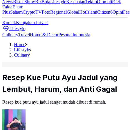
News
Bisnis
ShowBiz
Bola
Lifestyle
Kesehatan
Tekno
Otomotif
Cek
Fakta
Enam
Plus
Saham
Crypto
TV
Foto
Regional
Global
Hot
Islami
Citizen6
Opini
Fee
Kontak
Kebijakan Privasi
Lifestyle
Culinary
Travel
Home & Decor
Pesona Indonesia
Home
Lifestyle
Culinary
Resep Kue Putu Ayu Jadul yang
Lembut, Harum, dan Anti Gagal
Resep kue putu ayu jadul sangat mudah dibuat di rumah.