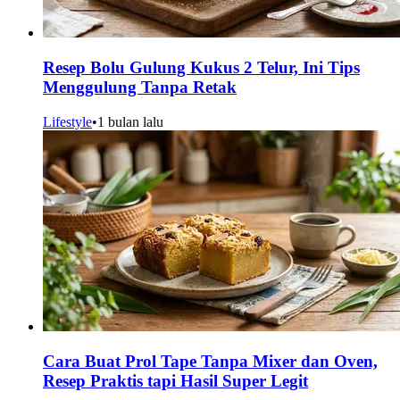
Resep Bolu Gulung Kukus 2 Telur, Ini Tips
Menggulung Tanpa Retak
Lifestyle
•
1 bulan lalu
Cara Buat Prol Tape Tanpa Mixer dan Oven,
Resep Praktis tapi Hasil Super Legit