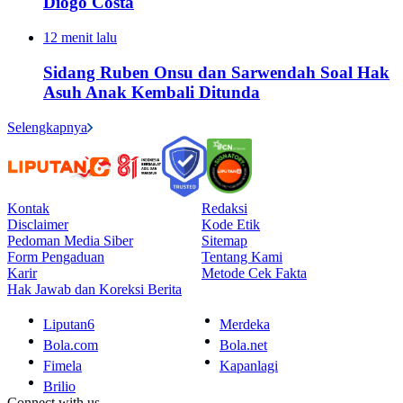
Diogo Costa
12 menit lalu
Sidang Ruben Onsu dan Sarwendah Soal Hak
Asuh Anak Kembali Ditunda
Selengkapnya
Kontak
Redaksi
Disclaimer
Kode Etik
Pedoman Media Siber
Sitemap
Form Pengaduan
Tentang Kami
Karir
Metode Cek Fakta
Hak Jawab dan Koreksi Berita
Liputan6
Merdeka
Bola.com
Bola.net
Fimela
Kapanlagi
Brilio
Connect with us