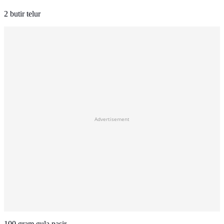
2 butir telur
Advertisement
100 gram gula pasir