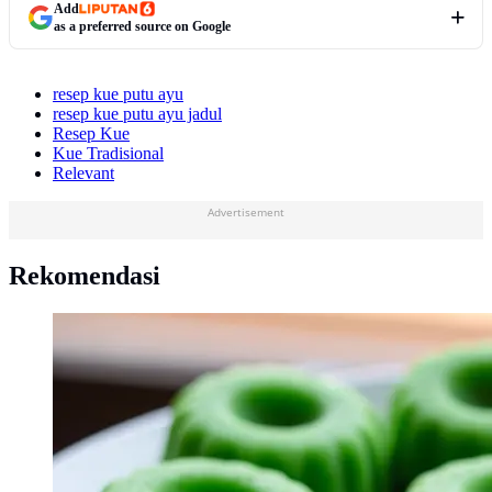
Add
as a preferred source on Google
resep kue putu ayu
resep kue putu ayu jadul
Resep Kue
Kue Tradisional
Relevant
Advertisement
Rekomendasi