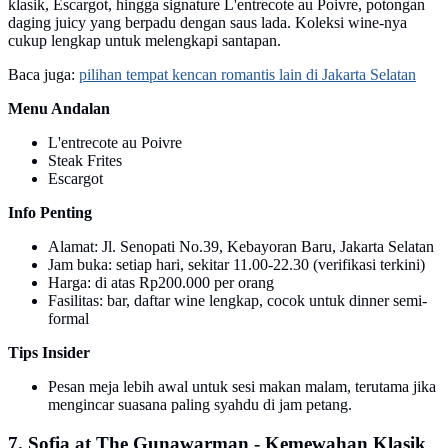
klasik, Escargot, hingga signature L'entrecote au Poivre, potongan
daging juicy yang berpadu dengan saus lada. Koleksi wine-nya
cukup lengkap untuk melengkapi santapan.
Baca juga:
pilihan tempat kencan romantis lain di Jakarta Selatan
Menu Andalan
L'entrecote au Poivre
Steak Frites
Escargot
Info Penting
Alamat: Jl. Senopati No.39, Kebayoran Baru, Jakarta Selatan
Jam buka: setiap hari, sekitar 11.00-22.30 (verifikasi terkini)
Harga: di atas Rp200.000 per orang
Fasilitas: bar, daftar wine lengkap, cocok untuk dinner semi-
formal
Tips Insider
Pesan meja lebih awal untuk sesi makan malam, terutama jika
mengincar suasana paling syahdu di jam petang.
7. Sofia at The Gunawarman - Kemewahan Klasik