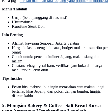
Baca juga:
deretan makanan khas Jepang yang populer di Indonesia
Menu Andalan
Unaju (belut panggang di atas nasi)
Hitsumabushi
Kurofune Steak Don
Info Penting
Alamat: kawasan Senopati, Jakarta Selatan
Harga: kelas menengah ke atas, budget mulai ratusan ribu per
orang
Cocok untuk: pencinta kuliner Jepang, makan siang dan
malam
Catatan: sebagai gerai baru, verifikasi jam buka dan harga
menu terkini lebih dulu
Tips Insider
Pesan hitsumabushi bila ingin merasakan cara makan unagi
bertahap khas Jepang, dari polos, dengan bumbu, hingga
disiram kaldu.
5. Mongsim Bakery & Coffee - Salt Bread Korea
yang Aromanya Menghentikan Langkah