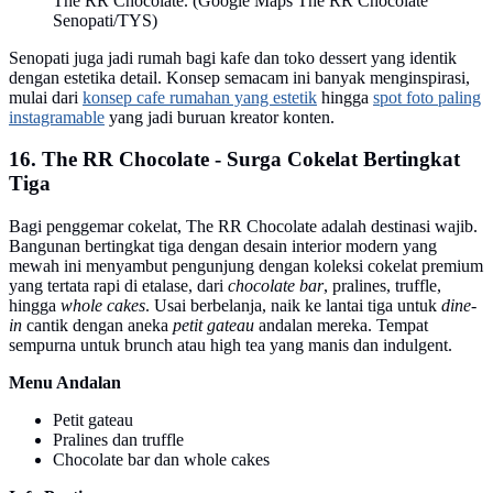
The RR Chocolate. (Google Maps The RR Chocolate
Senopati/TYS)
Senopati juga jadi rumah bagi kafe dan toko dessert yang identik
dengan estetika detail. Konsep semacam ini banyak menginspirasi,
mulai dari
konsep cafe rumahan yang estetik
hingga
spot foto paling
instagramable
yang jadi buruan kreator konten.
16. The RR Chocolate - Surga Cokelat Bertingkat
Tiga
Bagi penggemar cokelat, The RR Chocolate adalah destinasi wajib.
Bangunan bertingkat tiga dengan desain interior modern yang
mewah ini menyambut pengunjung dengan koleksi cokelat premium
yang tertata rapi di etalase, dari
chocolate bar
, pralines, truffle,
hingga
whole cakes
. Usai berbelanja, naik ke lantai tiga untuk
dine-
in
cantik dengan aneka
petit gateau
andalan mereka. Tempat
sempurna untuk brunch atau high tea yang manis dan indulgent.
Menu Andalan
Petit gateau
Pralines dan truffle
Chocolate bar dan whole cakes