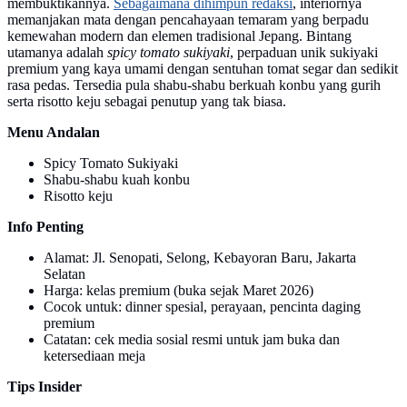
membuktikannya.
Sebagaimana dihimpun redaksi
, interiornya
memanjakan mata dengan pencahayaan temaram yang berpadu
kemewahan modern dan elemen tradisional Jepang. Bintang
utamanya adalah
spicy tomato sukiyaki
, perpaduan unik sukiyaki
premium yang kaya umami dengan sentuhan tomat segar dan sedikit
rasa pedas. Tersedia pula shabu-shabu berkuah konbu yang gurih
serta risotto keju sebagai penutup yang tak biasa.
Menu Andalan
Spicy Tomato Sukiyaki
Shabu-shabu kuah konbu
Risotto keju
Info Penting
Alamat: Jl. Senopati, Selong, Kebayoran Baru, Jakarta
Selatan
Harga: kelas premium (buka sejak Maret 2026)
Cocok untuk: dinner spesial, perayaan, pencinta daging
premium
Catatan: cek media sosial resmi untuk jam buka dan
ketersediaan meja
Tips Insider