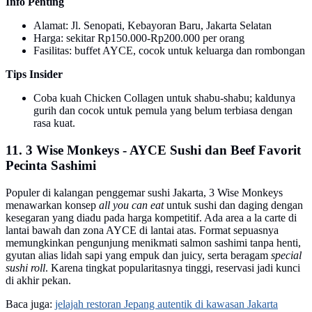
Info Penting
Alamat: Jl. Senopati, Kebayoran Baru, Jakarta Selatan
Harga: sekitar Rp150.000-Rp200.000 per orang
Fasilitas: buffet AYCE, cocok untuk keluarga dan rombongan
Tips Insider
Coba kuah Chicken Collagen untuk shabu-shabu; kaldunya
gurih dan cocok untuk pemula yang belum terbiasa dengan
rasa kuat.
11. 3 Wise Monkeys - AYCE Sushi dan Beef Favorit
Pecinta Sashimi
Populer di kalangan penggemar sushi Jakarta, 3 Wise Monkeys
menawarkan konsep
all you can eat
untuk sushi dan daging dengan
kesegaran yang diadu pada harga kompetitif. Ada area a la carte di
lantai bawah dan zona AYCE di lantai atas. Format sepuasnya
memungkinkan pengunjung menikmati salmon sashimi tanpa henti,
gyutan alias lidah sapi yang empuk dan juicy, serta beragam
special
sushi roll
. Karena tingkat popularitasnya tinggi, reservasi jadi kunci
di akhir pekan.
Baca juga:
jelajah restoran Jepang autentik di kawasan Jakarta