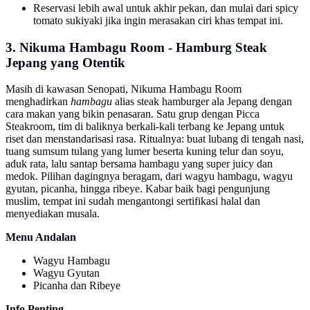
Reservasi lebih awal untuk akhir pekan, dan mulai dari spicy
tomato sukiyaki jika ingin merasakan ciri khas tempat ini.
3. Nikuma Hambagu Room - Hamburg Steak
Jepang yang Otentik
Masih di kawasan Senopati, Nikuma Hambagu Room
menghadirkan
hambagu
alias steak hamburger ala Jepang dengan
cara makan yang bikin penasaran. Satu grup dengan Picca
Steakroom, tim di baliknya berkali-kali terbang ke Jepang untuk
riset dan menstandarisasi rasa. Ritualnya: buat lubang di tengah nasi,
tuang sumsum tulang yang lumer beserta kuning telur dan soyu,
aduk rata, lalu santap bersama hambagu yang super juicy dan
medok. Pilihan dagingnya beragam, dari wagyu hambagu, wagyu
gyutan, picanha, hingga ribeye. Kabar baik bagi pengunjung
muslim, tempat ini sudah mengantongi sertifikasi halal dan
menyediakan musala.
Menu Andalan
Wagyu Hambagu
Wagyu Gyutan
Picanha dan Ribeye
Info Penting