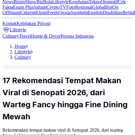
News
Bisnis
ShowBiz
Bola
Lifestyle
Kesehatan
Tekno
Otomotif
Cek
Fakta
Enam Plus
Saham
Crypto
TV
Foto
Regional
Global
Hot
On
Off
Islami
Citizen6
Opini
Feeds
Otosia
Spotlight
English
Disabilitas
Berita
Kontak
Kebijakan Privasi
Lifestyle
Culinary
Travel
Home & Decor
Pesona Indonesia
Home
Lifestyle
Culinary
17 Rekomendasi Tempat Makan
Viral di Senopati 2026, dari
Warteg Fancy hingga Fine Dining
Mewah
Rekomendasi tempat makan viral di Senopati 2026, dari warteg