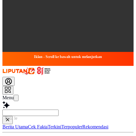
Iklan - Scroll ke bawah untuk melanjutkan
Menu
Baca lebih cepat...
Berita Utama
Cek Fakta
Terkini
Terpopuler
Rekomendasi