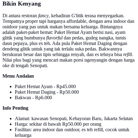
Bikin Kenyang
Di antara restoran
fancy
, kehadiran G'litik terasa menyegarkan.
Tempatnya proper tapi harganya affordable, dengan area indoor dan
outdoor yang pas untuk makan bersama keluarga. Bintangnya
adalah paket-paket hemat: Paket Hemat Ayam berisi nasi, ayam
glitik yang bumbunya
flavorful
dan pedas, gudeg nangka, tumis
daun pepaya, plus es teh. Ada pula Paket Hemat Daging dengan
dendeng glitik untuk yang tak terlalu suka pedas. Bakwannya
berukuran besar dan tipis sehingga renyah, dan es tehnya bisa
refill
.
Nilai plus bagi yang mencari makan porsi ngenyangin dengan harga
oke di tengah Senopati.
Menu Andalan
Paket Hemat Ayam - Rp45.000
Paket Hemat Daging - Rp50.000
Bakwan - Rp6.000
Info Penting
Alamat: kawasan Senopati, Kebayoran Baru, Jakarta Selatan
Harga: sekitar di bawah Rp50.000 per orang
Fasilitas: area indoor dan outdoor, es teh refill, cocok untuk
keluarga