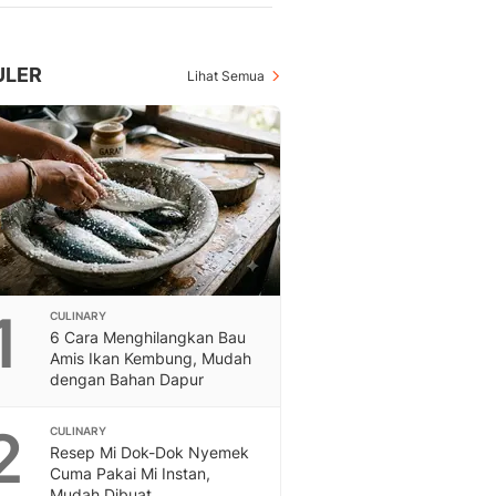
Berita Daerah Dan Peri
Terbaru
Global
ULER
Lihat Semua
Berita Internasional, Sa
Inspiratif, Unik, Dan M
Hot
Hot Liputan6.com Menya
Dan Terbaru
On Off
On Off Liputan6: Sinop
& Berita Bisnis Digital
Islami
Berita & Kajian Islami
1
CULINARY
Hikmah - Liputan6
6 Cara Menghilangkan Bau
Amis Ikan Kembung, Mudah
Citizen6
dengan Bahan Dapur
Berita Citizen6 - Medi
Liputan6.com
2
CULINARY
Opini
Resep Mi Dok-Dok Nyemek
Opini Liputan6: Analis
Cuma Pakai Mi Instan,
Pandang Dan Perspekti
Mudah Dibuat