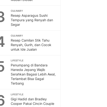
Feeds
Feeds Liputan6: Kumpul
3
CULINARY
Terbaru Harian
Resep Asparagus Sushi
Tempura yang Renyah dan
Otosia
Segar
Otosia
Spotlight
4
CULINARY
Berita Terkini, Kabar Te
Resep Camilan Stik Tahu
Dan Dunia - Liputan6.
Renyah, Gurih, dan Cocok
English
untuk Ide Jualan
Exploring Knowledge, T
En.Liputan6.com
5
LIFESTYLE
Disabilitas
Penumpang di Bandara
Disabilitas Berita Terkini
Haneda Jepang Wajib
Serahkan Bagasi Lebih Awal,
Harian, Berita Terbaru,
Terlambat Bisa Gagal
Berita
Terbang
Berita Hari Ini Politik,
Health
6
LIFESTYLE
Kabar Berita Terbaru D
Gigi Hadid dan Bradley
Diet, Herbal Terbaik
Cooper Pakai Cincin Couple