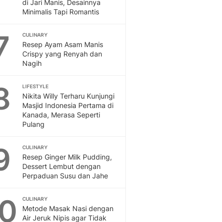
Sport
di Jari Manis, Desainnya
Minimalis Tapi Romantis
Berita Bola Terkini, Ja
Klasemen, Hasil Liga
7
CULINARY
Resep Ayam Asam Manis
Crispy yang Renyah dan
Nagih
8
LIFESTYLE
Nikita Willy Terharu Kunjungi
Masjid Indonesia Pertama di
Kanada, Merasa Seperti
Pulang
9
CULINARY
Resep Ginger Milk Pudding,
Dessert Lembut dengan
Perpaduan Susu dan Jahe
10
CULINARY
Metode Masak Nasi dengan
Air Jeruk Nipis agar Tidak