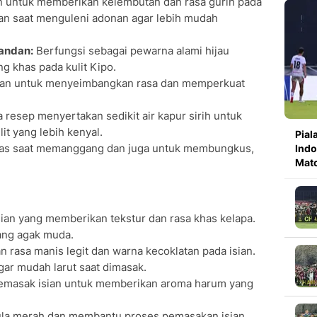
 untuk memberikan kelembutan dan rasa gurih pada
kan saat menguleni adonan agar lebih mudah
Pandan:
Berfungsi sebagai pewarna alami hijau
g khas pada kulit Kipo.
an untuk menyeimbangkan rasa dan memperkuat
resep menyertakan sedikit air kapur sirih untuk
t yang lebih kenyal.
Pial
las saat memanggang dan juga untuk membungkus,
Indo
Mat
ian yang memberikan tekstur dan rasa khas kelapa.
ang agak muda.
rasa manis legit dan warna kecoklatan pada isian.
gar mudah larut saat dimasak.
emasak isian untuk memberikan aroma harum yang
ula merah dan membantu proses pemasakan isian