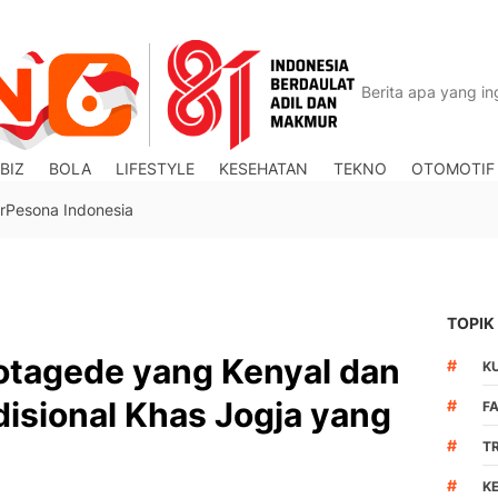
BIZ
BOLA
LIFESTYLE
KESEHATAN
TEKNO
OTOMOTIF
r
Pesona Indonesia
TOPIK
otagede yang Kenyal dan
#
K
disional Khas Jogja yang
#
F
#
T
#
K