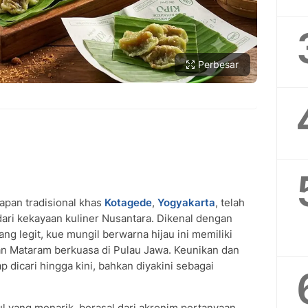
Perbesar
dapan tradisional khas
SUBMIT REVIEW
Kotagede
,
Yogyakarta
, telah
dari kekayaan kuliner Nusantara. Dikenal dengan
ng legit, kue mungil berwarna hijau ini memiliki
an Mataram berkuasa di Pulau Jawa. Keunikan dan
p dicari hingga kini, bahkan diyakini sebagai
ul yang menarik, berasal dari akronim pertanyaan