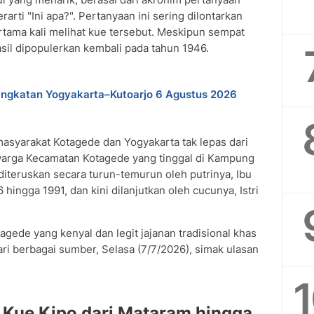
arti "Ini apa?". Pertanyaan ini sering dilontarkan
rtama kali melihat kue tersebut. Meskipun sempat
asil dipopulerkan kembali pada tahun 1946.
ngkatan Yogyakarta–Kutoarjo 6 Agustus 2026
asyarakat Kotagede dan Yogyakarta tak lepas dari
arga Kecamatan Kotagede yang tinggal di Kampung
iteruskan secara turun-temurun oleh putrinya, Ibu
 hingga 1991, dan kini dilanjutkan oleh cucunya, Istri
gede yang kenyal dan legit jajanan tradisional khas
ri berbagai sumber, Selasa (7/7/2026), simak ulasan
 Kue Kipo dari Mataram hingga