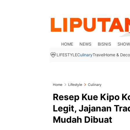
HOME
NEWS
BISNIS
SHOW
LIFESTYLE
Culinary
Travel
Home & Deco
Home
Lifestyle
Culinary
Resep Kue Kipo K
Legit, Jajanan Tra
Mudah Dibuat