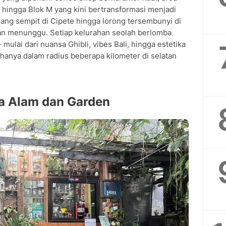
, hingga Blok M yang kini bertransformasi menjadi
 Pejaten
gang sempit di Cipete hingga lorong tersembunyi di
Gem Cafe Jakarta Selatan
utan menunggu. Setiap kelurahan seolah berlomba
ulai dari nuansa Ghibli, vibes Bali, hingga estetika
e Tersembunyi
hanya dalam radius beberapa kilometer di selatan
afe Jakarta Selatan
 di Jaksel
atan
a Alam dan Garden