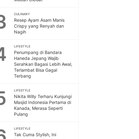
Feeds
Feeds Liputan6: Kumpul
3
CULINARY
Terbaru Harian
Resep Ayam Asam Manis
Crispy yang Renyah dan
Otosia
Nagih
Otosia
Spotlight
4
LIFESTYLE
Berita Terkini, Kabar Te
Penumpang di Bandara
Dan Dunia - Liputan6.
Haneda Jepang Wajib
English
Serahkan Bagasi Lebih Awal,
Exploring Knowledge, T
Terlambat Bisa Gagal
Terbang
En.Liputan6.com
Disabilitas
5
Disabilitas Berita Terkini
LIFESTYLE
Nikita Willy Terharu Kunjungi
Harian, Berita Terbaru,
Masjid Indonesia Pertama di
Berita
Kanada, Merasa Seperti
Berita Hari Ini Politik,
Pulang
Health
Kabar Berita Terbaru D
6
LIFESTYLE
Diet, Herbal Terbaik
Tak Cuma Stylish, Ini