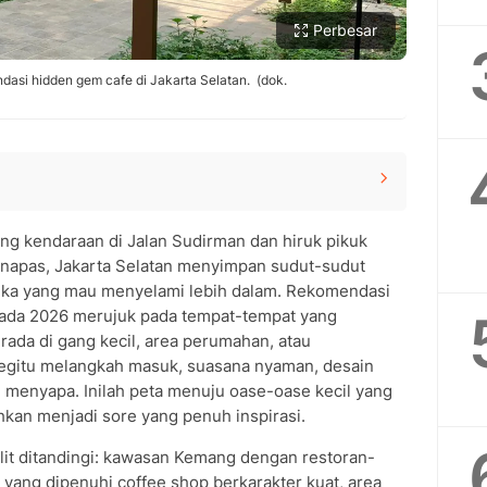
Perbesar
si hidden gem cafe di Jakarta Selatan. (dok.
rden
lang kendaraan di Jalan Sudirman dan hiruk pikuk
nsa Ghibli di Cipete
rnapas, Jakarta Selatan menyimpan sudut-sudut
Tengah Cilandak
reka yang mau menyelami lebih dalam. Rekomendasi
 Purut
pada 2026 merujuk pada tempat-tempat yang
ropis di Tengah Gedung SCBD
rada di gang kecil, area perumahan, atau
begitu melangkah masuk, suasana nyaman, desain
lap 50 Meter untuk Secangkir Kopi
ng menyapa. Inilah peta menuju oase-oase kecil yang
 di Jalan Tulodong
an menjadi sore yang penuh inspirasi.
krong Santai
ulit ditandingi: kawasan Kemang dengan restoran-
Ramah Segala Usia
e yang dipenuhi coffee shop berkarakter kuat, area
ibes Bali Tanpa Tiket Pesawat