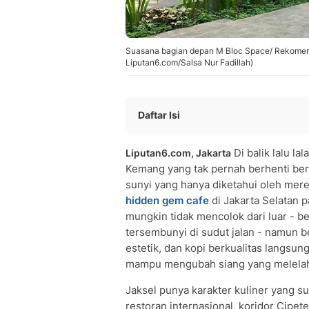
Suasana bagian depan M Bloc Space/ Rekomenda
Liputan6.com/Salsa Nur Fadillah)
Daftar Isi
Hidden Gem Bernuansa Alam dan Ga
Di balik lalu la
Liputan6.com, Jakarta
• Membumi Kopi — Coffee Shop Bernua
Kemang yang tak pernah berhenti be
• Deloret Cafe — Nuansa Puncak di 
sunyi yang hanya diketahui oleh me
• Gordi HQ — Oase Industrial di Jeruk
hidden gem
cafe
di Jakarta Selatan 
• Bukanagara Coffee & Roastery — T
mungkin tidak mencolok dari luar - be
Hidden Gem dengan Konsep Unik
tersembunyi di sudut jalan - namun 
• Lorong Kopi — Menembus Lorong Ge
estetik, dan kopi berkualitas langsu
• Zhu Zhu Coffee — Mungil ala Tokyo
mampu mengubah siang yang melelahk
Hidden Gem untuk Keluarga dan Nong
Jaksel punya karakter kuliner yang s
• Twin House — Rumah Tropis yang 
restoran internasional, koridor Cipet
• Sama Dengan Coffee (Antasari) — V