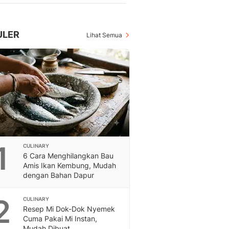
Berita Daerah Dan Peri
Terbaru
Global
ULER
Lihat Semua
Berita Internasional, Sa
Inspiratif, Unik, Dan M
Hot
Hot Liputan6.com Menya
Dan Terbaru
On Off
On Off Liputan6: Sinop
& Berita Bisnis Digital
Islami
Berita & Kajian Islami
1
CULINARY
Hikmah - Liputan6
6 Cara Menghilangkan Bau
Amis Ikan Kembung, Mudah
Citizen6
dengan Bahan Dapur
Berita Citizen6 - Medi
Liputan6.com
2
CULINARY
Opini
Resep Mi Dok-Dok Nyemek
Opini Liputan6: Analis
Cuma Pakai Mi Instan,
Pandang Dan Perspekti
Mudah Dibuat