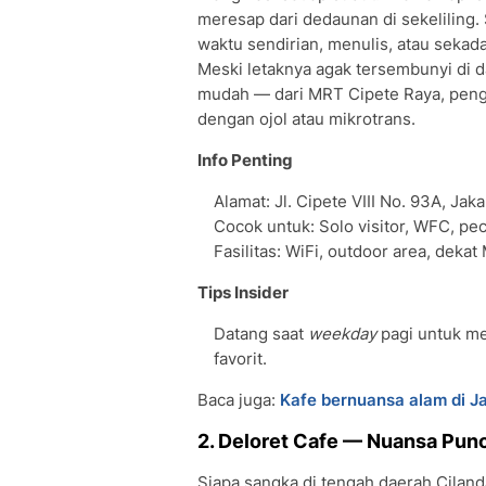
meresap dari dedaunan di sekeliling.
waktu sendirian, menulis, atau sekadar
Meski letaknya agak tersembunyi di
mudah — dari MRT Cipete Raya, peng
dengan ojol atau mikrotrans.
Info Penting
Alamat: Jl. Cipete VIII No. 93A, Jak
Cocok untuk: Solo visitor, WFC, pe
Fasilitas: WiFi, outdoor area, deka
Tips Insider
Datang saat
weekday
pagi untuk me
favorit.
Baca juga:
Kafe bernuansa alam di Ja
2. Deloret Cafe — Nuansa Pun
Siapa sangka di tengah daerah Ciland