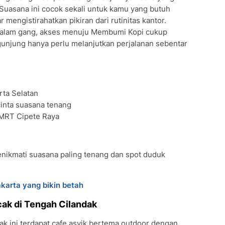
 Suasana ini cocok sekali untuk kamu yang butuh
 mengistirahatkan pikiran dari rutinitas kantor.
 dalam gang, akses menuju Membumi Kopi cukup
unjung hanya perlu melanjutkan perjalanan sebentar
arta Selatan
cinta suasana tenang
t MRT Cipete Raya
nikmati suasana paling tenang dan spot duduk
karta yang bikin betah
cak di Tengah Cilandak
ak ini terdapat cafe asyik bertema outdoor dengan