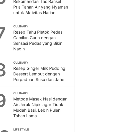
Sport
Rekomendasi Tas Ransel
Pria Tahan Air yang Nyaman
Berita Bola Terkini, Ja
untuk Aktivitas Harian
Klasemen, Hasil Liga
7
CULINARY
Resep Tahu Pletok Pedas,
Camilan Gurih dengan
Sensasi Pedas yang Bikin
Nagih
8
CULINARY
Resep Ginger Milk Pudding,
Dessert Lembut dengan
Perpaduan Susu dan Jahe
9
CULINARY
Metode Masak Nasi dengan
Air Jeruk Nipis agar Tidak
Mudah Basi, Lebih Pulen
Tahan Lama
LIFESTYLE