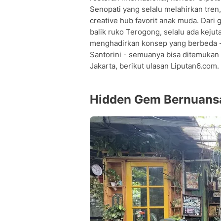
Senopati yang selalu melahirkan tren
• HaloNiko! Mini — Mediterania Meets
creative hub favorit anak muda. Dari 
Kisaran Harga dan Budget di Hidden 
balik ruko Terogong, selalu ada kej
Lokasi, Akses, dan Tips Kunjungan
menghadirkan konsep yang berbeda - m
Tren Gaya Hidup dan Daya Tarik Caf
Santorini - semuanya bisa ditemukan 
Tabel Perbandingan 10 Hidden Gem C
Jakarta, berikut ulasan Liputan6.com.
Tips Praktis Berburu Hidden Gem Cafe
Pertanyaan Seputar Cafe Jakarta Sel
Hidden Gem Bernuans