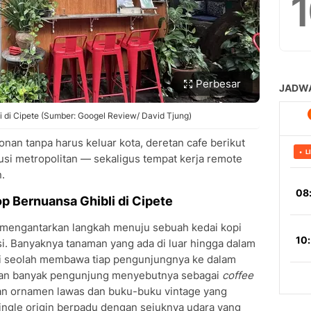
Perbesar
di Cipete (Sumber: Googel Review/ David Tjung)
nan tanpa harus keluar kota, deretan cafe berikut
usi metropolitan — sekaligus tempat kerja remote
.
p Bernuansa Ghibli di Cipete
I mengantarkan langkah menuju sebuah kedai kopi
i. Banyaknya tanaman yang ada di luar hingga dalam
 ini seolah membawa tiap pengunjungnya ke dalam
eran banyak pengunjung menyebutnya sebagai
coffee
an ornamen lawas dan buku-buku vintage yang
ingle origin berpadu dengan sejuknya udara yang