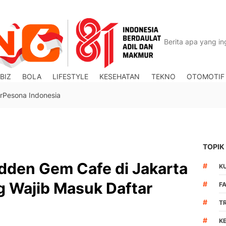
BIZ
BOLA
LIFESTYLE
KESEHATAN
TEKNO
OTOMOTIF
r
Pesona Indonesia
TOPIK
dden Gem Cafe di Jakarta
#
K
g Wajib Masuk Daftar
#
F
#
T
#
K