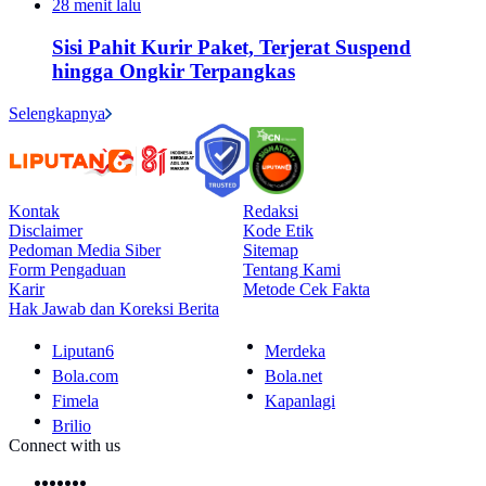
28 menit lalu
Sisi Pahit Kurir Paket, Terjerat Suspend
hingga Ongkir Terpangkas
Selengkapnya
Kontak
Redaksi
Disclaimer
Kode Etik
Pedoman Media Siber
Sitemap
Form Pengaduan
Tentang Kami
Karir
Metode Cek Fakta
Hak Jawab dan Koreksi Berita
Liputan6
Merdeka
Bola.com
Bola.net
Fimela
Kapanlagi
Brilio
Connect with us