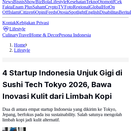
News
Bisnis
ShowBiz
Bola
Lifestyle
Kesehatan
Tekno
Otomotif
Cek
Fakta
Enam Plus
Saham
Crypto
TV
Foto
Regional
Global
Hot
On
Off
Islami
Citizen6
Opini
Feeds
Otosia
Spotlight
English
Disabilitas
Berita
Kontak
Kebijakan Privasi
Lifestyle
Culinary
Travel
Home & Decor
Pesona Indonesia
Home
Lifestyle
4 Startup Indonesia Unjuk Gigi di
Sushi Tech Tokyo 2026, Bawa
Inovasi Kulit dari Limbah Kopi
Dua di antara empat startup Indonesia yang dikirim ke Tokyo,
Jepang, berfokus pada isu sustainability. Salah satunya mengolah
limbah kopi jadi kulit alternatif.