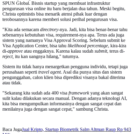
SPUN Global. Bisnis startup yang membuat infrastruktur
pengurusan visa online itu baru berjalan dua tahun. Meski begitu,
Christa optimistis bisa menarik atensi pihak luar dengan
terobosannya karena memberi solusi perihal pengurusan visa.
"Kita ada semacam
directrory
-nya. Jadi, kita bisa benar-benar tahu
sebenarnya kebutuhan visa, requirement-nya apa. Terus ada juga
sistem yang namanya Visa Approval Scoring. Sebelum submit ke
Visa Application Center, bisa tahu
likelihood percentage
, kira-kira
di-
approve
atau enggaknya. Karena kalau sudah
submit
, terus di-
reject,
itu kan uangnya hilang," tuturnya.
Sistem itu tidak hanya menargetkan pengguna individu, tetapi juga
perusahaan seperti
travel agent
. Asal dia punya situs dan sistem
pengunggahan, calon klien bisa diprediksi visanya bakal diterima
atau tidak.
"Sekarang kita sudah ada 400 visa
framework
yang akan sangat
sulit kalau dilakukan secara manual. Dengan adanya teknologi AI,
kita bisa mengumpulkan informasinya dengan sangat cepat dan
menilainya juga dengan sangat cepat," sambung Christa.
Baca Juga
Jual Kripto, Startup Biometrik Salm Altman Raup Rp 943