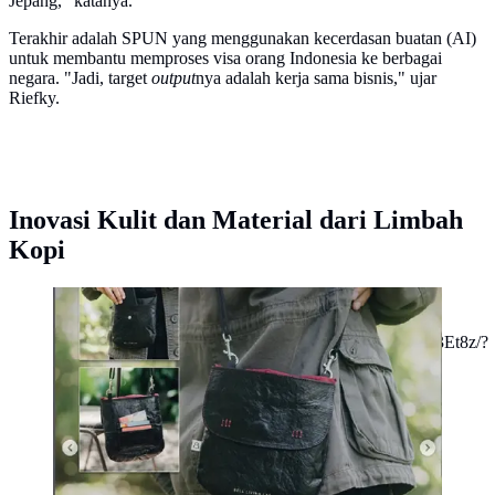
Jepang," katanya.
Terakhir adalah SPUN yang menggunakan kecerdasan buatan (AI)
untuk membantu memproses visa orang Indonesia ke berbagai
negara. "Jadi, target
output
nya adalah kerja sama bisnis," ujar
Riefky.
Inovasi Kulit dan Material dari Limbah
Kopi
Salah satu produk yang dihasilkan dari limbah kopi.
(dok. Tangkapan layar Instagram
@bell_livinglab/https://www.instagram.com/p/DUp79t3Et8z/?
img_index=2/Dinny Mutiah)