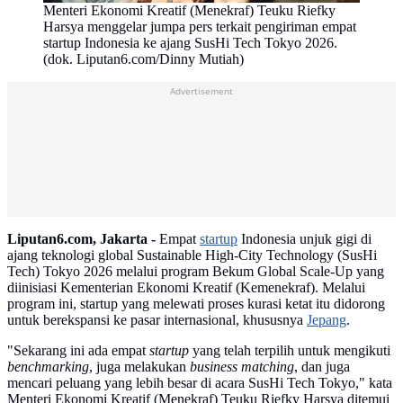
Menteri Ekonomi Kreatif (Menekraf) Teuku Riefky
Harsya menggelar jumpa pers terkait pengiriman empat
startup Indonesia ke ajang SusHi Tech Tokyo 2026.
(dok. Liputan6.com/Dinny Mutiah)
Advertisement
Liputan6.com, Jakarta -
Empat
startup
Indonesia unjuk gigi di
ajang teknologi global Sustainable High-City Technology (SusHi
Tech) Tokyo 2026 melalui program Bekum Global Scale-Up yang
diinisiasi Kementerian Ekonomi Kreatif (Kemenekraf). Melalui
program ini, startup yang melewati proses kurasi ketat itu didorong
untuk berekspansi ke pasar internasional, khususnya
Jepang
.
"Sekarang ini ada empat
startup
yang telah terpilih untuk mengikuti
benchmarking
, juga melakukan
business matching
, dan juga
mencari peluang yang lebih besar di acara SusHi Tech Tokyo," kata
Menteri Ekonomi Kreatif (Menekraf) Teuku Riefky Harsya ditemui