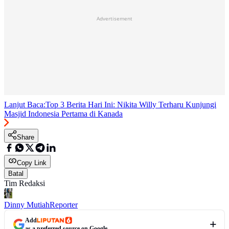
Advertisement
Lanjut Baca:
Top 3 Berita Hari Ini: Nikita Willy Terharu Kunjungi
Masjid Indonesia Pertama di Kanada
Share
Copy Link
Batal
Tim Redaksi
Dinny Mutiah
Reporter
Add
as a preferred source on Google