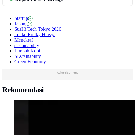
Startup
Jepang
SusHi Tech Tokyo 2026
Teuku Riefky Harsya
Menekraf
sustainability
Limbah Kopi
SIXtainability
Green Economy
Advertisement
Rekomendasi