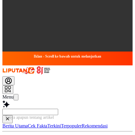
Iklan - Scroll ke bawah untuk melanjutkan
Menu
Tanya apapun tentang artikel ini...
Berita Utama
Cek Fakta
Terkini
Terpopuler
Rekomendasi