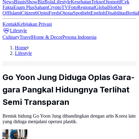
News
Bisnis
ShowBiz
Bola
Lifestyle
Kesehatan
Tekno
Otomotif
Cek
Fakta
Enam Plus
Saham
Crypto
TV
Foto
Regional
Global
Hot
On
Off
Islami
Citizen6
Opini
Feeds
Otosia
Spotlight
English
Disabilitas
Berita
Kontak
Kebijakan Privasi
Lifestyle
Culinary
Travel
Home & Decor
Pesona Indonesia
Home
Lifestyle
Go Yoon Jung Diduga Oplas Gara-
gara Pangkal Hidungnya Terlihat
Semi Transparan
Bentuk hidung Go Yoon Jung dibandingkan dengan artis Korea lain
yang diduga menjalani operasi plastik.