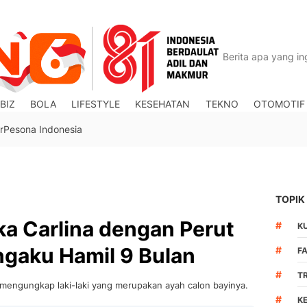
BIZ
BOLA
LIFESTYLE
KESEHATAN
TEKNO
OTOMOTIF
r
Pesona Indonesia
TOPIK
ika Carlina dengan Perut
#
K
gaku Hamil 9 Bulan
#
F
#
T
k mengungkap laki-laki yang merupakan ayah calon bayinya.
#
K