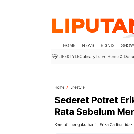
HOME
NEWS
BISNIS
SHOW
LIFESTYLE
Culinary
Travel
Home & Deco
Home
Lifestyle
Sederet Potret Er
Rata Sebelum Men
Kendati mengaku hamil, Erika Carlina tida