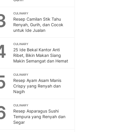
Feeds
Feeds Liputan6: Kumpul
3
CULINARY
Terbaru Harian
Resep Camilan Stik Tahu
Renyah, Gurih, dan Cocok
Otosia
untuk Ide Jualan
Otosia
Spotlight
4
CULINARY
Berita Terkini, Kabar Te
25 Ide Bekal Kantor Anti
Dan Dunia - Liputan6.
Ribet, Bikin Makan Siang
English
Makin Semangat dan Hemat
Exploring Knowledge, T
En.Liputan6.com
5
CULINARY
Disabilitas
Resep Ayam Asam Manis
Disabilitas Berita Terkini
Crispy yang Renyah dan
Nagih
Harian, Berita Terbaru,
Berita
6
CULINARY
Berita Hari Ini Politik,
Resep Asparagus Sushi
Health
Tempura yang Renyah dan
Kabar Berita Terbaru D
Segar
Diet, Herbal Terbaik