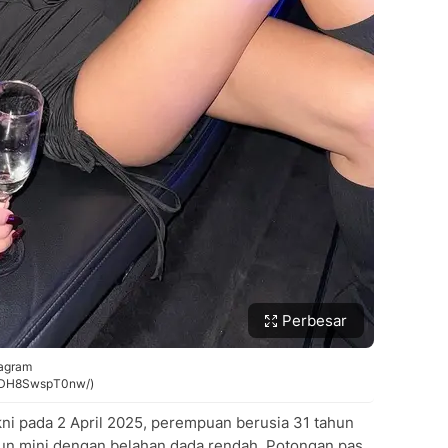
Perbesar
tagram
/p/DH8SwspT0nw/)
ni pada 2 April 2025, perempuan berusia 31 tahun
un mini dengan belahan dada rendah. Potongan pas