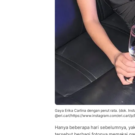
Gaya Erika Carlina dengan perut rata. (dok. Ins
@eri.carl/https://www.instagram.com/eri.carl
Hanya beberapa hari sebelumnya, yak
tersebut berbagi fotonya memakai ga