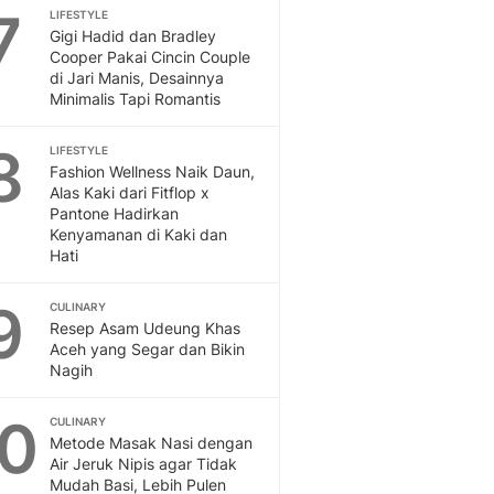
Sport
7
LIFESTYLE
Berita Bola Terkini, Ja
Gigi Hadid dan Bradley
Klasemen, Hasil Liga
Cooper Pakai Cincin Couple
di Jari Manis, Desainnya
Minimalis Tapi Romantis
8
LIFESTYLE
Fashion Wellness Naik Daun,
Alas Kaki dari Fitflop x
Pantone Hadirkan
Kenyamanan di Kaki dan
Hati
9
CULINARY
Resep Asam Udeung Khas
Aceh yang Segar dan Bikin
Nagih
10
CULINARY
Metode Masak Nasi dengan
Air Jeruk Nipis agar Tidak
Mudah Basi, Lebih Pulen