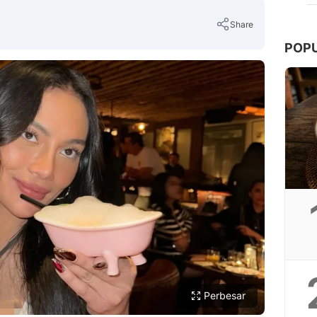
Share
POP
Copy Link
Perbesar