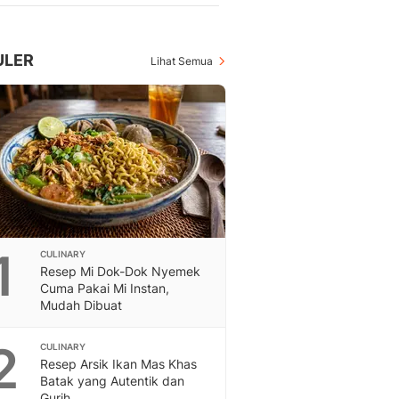
Berita Daerah Dan Peri
Terbaru
Global
ULER
Lihat Semua
Berita Internasional, Sa
Inspiratif, Unik, Dan M
Hot
Hot Liputan6.com Menya
Dan Terbaru
On Off
On Off Liputan6: Sinop
& Berita Bisnis Digital
Islami
Berita & Kajian Islami
1
CULINARY
Hikmah - Liputan6
Resep Mi Dok-Dok Nyemek
Cuma Pakai Mi Instan,
Citizen6
Mudah Dibuat
Berita Citizen6 - Medi
Liputan6.com
2
CULINARY
Opini
Resep Arsik Ikan Mas Khas
Opini Liputan6: Analis
Batak yang Autentik dan
Pandang Dan Perspekti
Gurih