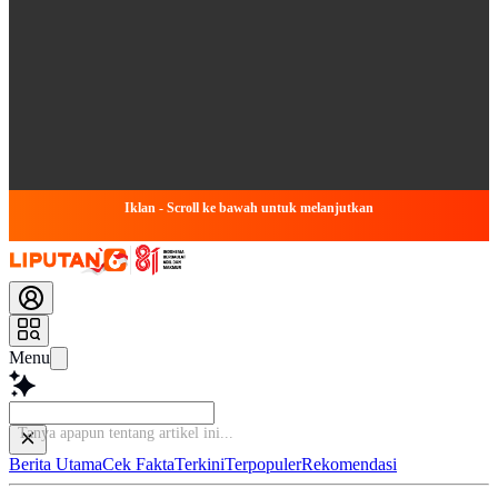
Iklan - Scroll ke bawah untuk melanjutkan
Menu
Ba
Berita Utama
Cek Fakta
Terkini
Terpopuler
Rekomendasi