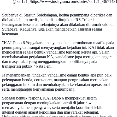
@kai121_/https://www.instagram.com/stories/kai121_/36714
Setibanya di Stasiun Solobalapan, kedua penumpang diperiksa dan
diobati oleh tim medis, kemudian dirujuk ke RS Triharsi.
Penanganan kesehatan selanjutnya akan dilakukan di rumah sakit di
Surabaya. Keduanya juga akan mendapatkan asuransi sesuai
ketentuan.
"KAI Daop 6 Yogyakarta menyampaikan permohonan maaf kepada
penumpang dan sangat menyayangkan kejadian ini. KAI tidak akan
menoleransi segala bentuk vandalisme terhadap kereta api. Selain
membahayakan perjalanan KA, vandalisme juga merugikan negara
dan masyarakat yang menggantungkan mobilitasnya pada
transportasi publik," kata Feni.
Ia menambahkan, tindakan vandalisme dalam bentuk apa pun baik
pelemparan benda, coret-coret, maupun pengrusakan merupakan
pelanggaran hukum dan membahayakan keselamatan operasional
serta mengganggu kenyamanan penumpang.
Sebagai bentuk respons, KAI Daop 6 memperkuat sistem
pengamanan dengan meningkatkan patroli di jalur rawan,
memasang kamera pengawas, serta menjalin koordinasi lebih
intensif dengan aparat kepolisian dan masyarakat setempat.
Hukuman pidana atas aksi pelemparan terhadap kereta api, kata dia,