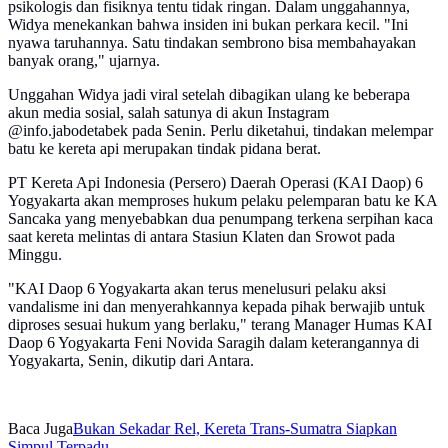
psikologis dan fisiknya tentu tidak ringan. Dalam unggahannya,
Widya menekankan bahwa insiden ini bukan perkara kecil. "Ini
nyawa taruhannya. Satu tindakan sembrono bisa membahayakan
banyak orang," ujarnya.
Unggahan Widya jadi viral setelah dibagikan ulang ke beberapa
akun media sosial, salah satunya di akun Instagram
@info.jabodetabek pada Senin. Perlu diketahui, tindakan melempar
batu ke kereta api merupakan tindak pidana berat.
PT Kereta Api Indonesia (Persero) Daerah Operasi (KAI Daop) 6
Yogyakarta akan memproses hukum pelaku pelemparan batu ke KA
Sancaka yang menyebabkan dua penumpang terkena serpihan kaca
saat kereta melintas di antara Stasiun Klaten dan Srowot pada
Minggu.
"KAI Daop 6 Yogyakarta akan terus menelusuri pelaku aksi
vandalisme ini dan menyerahkannya kepada pihak berwajib untuk
diproses sesuai hukum yang berlaku," terang Manager Humas KAI
Daop 6 Yogyakarta Feni Novida Saragih dalam keterangannya di
Yogyakarta, Senin, dikutip dari Antara.
Baca Juga
Bukan Sekadar Rel, Kereta Trans-Sumatra Siapkan
Simpul Terpadu