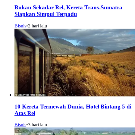
Bukan Sekadar Rel, Kereta Trans-Sumatra
Siapkan Simpul Terpadu
Bisnis
•
2 hari lalu
10 Kereta Termewah Dunia, Hotel Bintang 5 di
Atas Rel
Bisnis
•
3 hari lalu