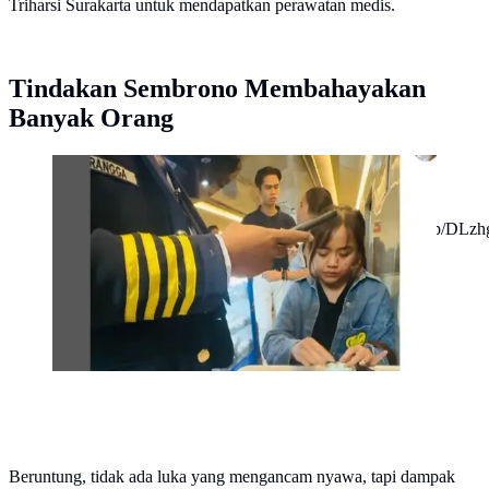
Triharsi Surakarta untuk mendapatkan perawatan medis.
Tindakan Sembrono Membahayakan
Banyak Orang
Penumpang Kereta Jogja-Surabaya Dilempar Batu,
KAI Buru Pelaku yang Terancam Hukuman 15 Tahun
Penjara. (dok.Instagram
@widya_anggraini_awaw/https://www.instagram.com/p/DLzh
Beruntung, tidak ada luka yang mengancam nyawa, tapi dampak