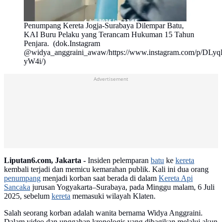
Penumpang Kereta Jogja-Surabaya Dilempar Batu,
KAI Buru Pelaku yang Terancam Hukuman 15 Tahun
Penjara. (dok.Instagram
@widya_anggraini_awaw/https://www.instagram.com/p/DLy
yW4i/)
Advertisement
Liputan6.com, Jakarta -
Insiden pelemparan
batu
ke
kereta
kembali terjadi dan memicu kemarahan publik. Kali ini dua orang
penumpang
menjadi korban saat berada di dalam
Kereta Api
Sancaka
jurusan Yogyakarta–Surabaya, pada Minggu malam, 6 Juli
2025, sebelum
kereta
memasuki wilayah Klaten.
Salah seorang korban adalah wanita bernama Widya Anggraini.
Dalam video dan unggahan kronologis yang dibagikan melalui akun