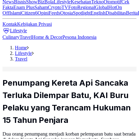
News
Bisnis
ShowBiz
Bola
Lifestyle
Kesehatan
Tekno
Otomotif
Cek
Fakta
Enam Plus
Saham
Crypto
TV
Foto
Regional
Global
Hot
On
Off
Islami
Citizen6
Opini
Feeds
Otosia
Spotlight
English
Disabilitas
Berita
Kontak
Kebijakan Privasi
Lifestyle
Culinary
Travel
Home & Decor
Pesona Indonesia
Home
Lifestyle
Travel
Penumpang Kereta Api Sancaka
Terluka Dilempar Batu, KAI Buru
Pelaku yang Terancam Hukuman
15 Tahun Penjara
Dua orang penumpang menjadi korban pelemparan batu saat berada