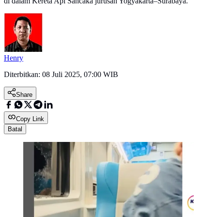
di dalam Kereta Api Sancaka jurusan Yogyakarta–Surabaya.
Henry
Diterbitkan:
08 Juli 2025, 07:00 WIB
Share
Copy Link
Batal