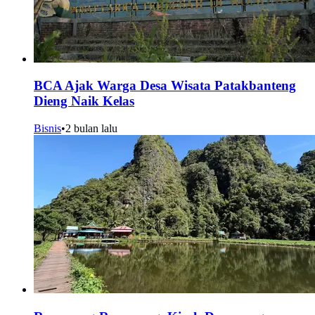
BCA Ajak Warga Desa Wisata Patakbanteng
Dieng Naik Kelas
Bisnis
•
2 bulan lalu