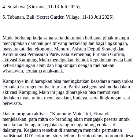
4. Surabaya (Kidzania, 11-13 Juli 2025),
5. Tabanan, Bali (Secret Garden Village, 11-13 Juli 2025).
Made berharap kerja sama serta dukungan berbagai pihak mampu
menciptakan dampak positif yang berkelanjutan bagi lingkungan,
masyarakat, dan ekonomi. Menurut Asisten Deputi Strategi dan
Komunikasi Pemasaran Pariwisata Kemenpar, Firnandi Gufron,
aktivasi Kampung Main menciptakan bentuk kepedulian nyata bagi
keberlangsungan alam dan lingkungan dengan melibatkan
wisatawan, terutama anak-anak.
Kampanye ini diharapkan bisa meningkatkan kesadaran masyarakat
terhadap isu regenerative tourism. Partisipasi generasi muda dalam
aktivasi Kampung Main ini juga diharapkan bisa memotivasi
tindakan nyata untuk menjaga alam, budaya, serta lingkungan saat
berwisata.
Dalam program aktivasi "Kampung Main" ini, Firnandi
menjelaskan, para mitra co-branding akan mengajak peserta untuk
melakukan beragam kegiatan yang mengandung edukasi di
dalamnya. Kegiatan tersebut di antaranya mencoba permainan
tradisional, DIY coloring, story telling, berfoto dengan properti desa