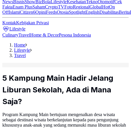
News
Bisnis
ShowBiz
Bola
Lifestyle
Kesehatan
Tekno
Otomotif
Cek
Fakta
Enam Plus
Saham
Crypto
TV
Foto
Regional
Global
Hot
On
Off
Islami
Citizen6
Opini
Feeds
Otosia
Spotlight
English
Disabilitas
Berita
Kontak
Kebijakan Privasi
Lifestyle
Culinary
Travel
Home & Decor
Pesona Indonesia
Home
Lifestyle
Travel
5 Kampung Main Hadir Jelang
Liburan Sekolah, Ada di Mana
Saja?
Program Kampung Main bertujuan mengenalkan desa wisata
sebagai destinasi wisata berkelanjutan kepada para pengunjung
khususnya anak-anak yang sedang memasuki masa liburan sekolah