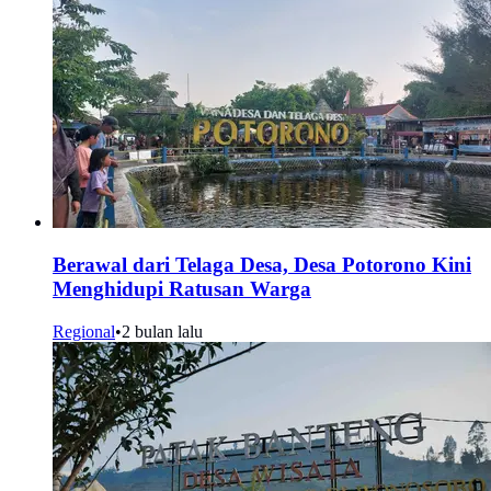
Berawal dari Telaga Desa, Desa Potorono Kini
Menghidupi Ratusan Warga
Regional
•
2 bulan lalu