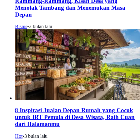
Rammang-Rammang, Kisah Desa yang
Menolak Tambang dan Menemukan Masa
Depan
Bisnis
•
2 bulan lalu
8 Inspirasi Jualan Depan Rumah yang Cocok
untuk IRT Pemula di Desa Wisata, Raih Cuan
dari Halamanmu
Hot
•
3 bulan lalu