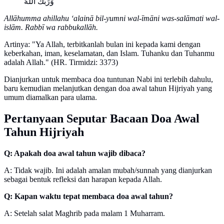
وَرَبُّكَ اللَّهُ
Allāhumma ahillahu ‘alainā bil-yumni wal-īmāni was-salāmati wal-
islām. Rabbī wa rabbukallāh.
Artinya: "Ya Allah, terbitkanlah bulan ini kepada kami dengan
keberkahan, iman, keselamatan, dan Islam. Tuhanku dan Tuhanmu
adalah Allah." (HR. Tirmidzi: 3373)
Dianjurkan untuk membaca doa tuntunan Nabi ini terlebih dahulu,
baru kemudian melanjutkan dengan doa awal tahun Hijriyah yang
umum diamalkan para ulama.
Pertanyaan Seputar Bacaan Doa Awal
Tahun Hijriyah
Q: Apakah doa awal tahun wajib dibaca?
A: Tidak wajib. Ini adalah amalan mubah/sunnah yang dianjurkan
sebagai bentuk refleksi dan harapan kepada Allah.
Q: Kapan waktu tepat membaca doa awal tahun?
A: Setelah salat Maghrib pada malam 1 Muharram.