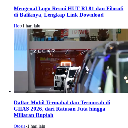
Mengenal Logo Resmi HUT RI 81 dan Filosofi
di Baliknya, Lengkap Link Download
Hot
•
1 hari lalu
Daftar Mobil Termahal dan Termurah di
GIIAS 2026, dari Ratusan Juta hingga
Miliaran Rupiah
Otosia
•
1 hari lalu