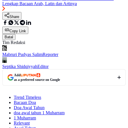
Lengkap Bacaan Arab, Latin dan Artinya
Share
Copy Link
Batal
Tim Redaksi
Mabruri Pudyas Salim
Reporter
Septika Shidqiyyah
Editor
Add
as a preferred source on Google
Trend Timeless
Bacaan Doa
Doa Awal Tahun
doa awal tahun 1 Muharram
1 Muharram
Relevant