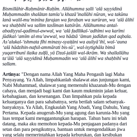
Bismillāhir-Raḥmānir-Raḥīm. Allāhumma ṣalli ‘alā sayyidinā
Muḥammadin shalātan tamla’u khazā’inallāhi nūran, wa takūnu
lanā walil-mu’minīna farajan wa faraḥan wa surūran, wa ‘alā ālihī
wa shaḥbihī wa sallim taslīman katsīrān. Allāhumma antal-
abadiyyul-qadīmul-awwal, wa ‘alā fadllikal-‘adhīmi wa karīmi
jūdikal-‘amīm al-mu’awwal, wa hādzā ‘āmun jadīdun qad aqbala.
As’alukal-‘ishmata fīhi minasy-syaiṭāni wa auliyā’ihī, wal-‘auna
‘alā hādzihin-nafsil-ammārati bis-sū’, wal-isytighāla bimā
yuqarribunī ilaika zulfā, yā Dzal-jalāli wal-ikrām. Wa shallallāhu
ta‘ālā ‘alā sayyidinā Muḥammadin wa ‘alā ālihī wa shaḥbihī wa
sallam.
Artinya:
"Dengan nama Allah Yang Maha Pengasih lagi Maha
Penyayang. Ya Allah, limpahkanlah shalawat atas junjungan kami,
Nabi Muhammad, shalawat yang memenuhi khazanah-Mu dengan
cahaya, dan menjadi bagi kami dan kaum mukminin jalan keluar,
kebahagiaan, dan kesenangan. Dan limpahkan pula kepada
keluarganya dan para sahabatnya, serta berilah salam sebanyak-
banyaknya. Ya Allah, Engkaulah Yang Abadi, Yang Dahulu, Yang
Pertama. Kepada anugerah-Mu yang agung dan karunia-Mu yang
luas tempat kami menggantungkan harapan. Tahun baru ini telah
datang, maka aku memohon kepada-Mu penjagaan padanya dari
setan dan para pengikutnya, bantuan untuk mengendalikan jiwa
yang selalu memerintahkan kepada keburukan, dan kesibukan