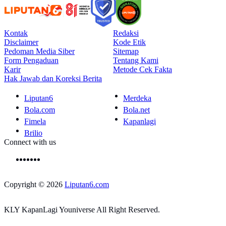
Kontak
Redaksi
Disclaimer
Kode Etik
Pedoman Media Siber
Sitemap
Form Pengaduan
Tentang Kami
Karir
Metode Cek Fakta
Hak Jawab dan Koreksi Berita
Liputan6
Merdeka
Bola.com
Bola.net
Fimela
Kapanlagi
Brilio
Connect with us
Copyright © 2026
Liputan6.com
KLY KapanLagi Youniverse All Right Reserved.