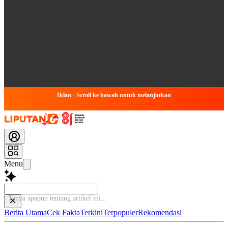
Iklan - Scroll ke bawah untuk melanjutkan
Menu
Tanya a
Berita Utama
Cek Fakta
Terkini
Terpopuler
Rekomendasi