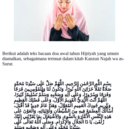
Berikut adalah teks bacaan doa awal tahun Hijriyah yang umum
diamalkan, sebagaimana termuat dalam kitab Kanzun Najah wa as-
Surur.
بِسْمِ اللَّهِ الرَّحْمٰنِ الرَّحِيمِ. اللَّهُمَّ صَلِّ عَلَى سَيِّدِنَا مُحَمَّدٍ
صَلَاةً تَمْلَأُ خَزَائِنَ اللَّهِ نُورًا، وَتَكُونُ لَنَا وَلِلْمُؤْمِنِينَ فَرَجًا
وَفَرَحًا وَسُرُورًا، وَعَلَى آلِهِ وَصَحْبِهِ وَسَلِّمْ تَسْلِيمًا كَثِيرًا.
اللَّهُمَّ أَنْتَ الْأَبَدِيُّ الْقَدِيمُ الْأَوَّلُ، وَعَلَى فَضْلِكَ الْعَظِيمِ
وَكَرِيمِ جُودِكَ الْعَمِيمِ الْمُعَوَّلُ، وَهَذَا عَامٌ جَدِيدٌ قَدْ أَقْبَلَ،
أَسْأَلُكَ الْعِصْمَةَ فِيهِ مِنَ الشَّيْطَانِ وَأَوْلِيَائِهِ، وَالْعَوْنَ عَلَى
هَذِهِ النَّفْسِ الْأَمَّارَةِ بِالسُّوءِ، وَالِاشْتِغَالَ بِمَا يُقَرِّبُنِي إِلَيْكَ
زُلْفَىٰ، يَا ذَا الْجَلَالِ وَالْإِكْرَامِ. وَصَلَّى اللَّهُ تَعَالَى عَلَى
سَيِّدِنَا مُحَمَّدٍ وَعَلَى آلِهِ وَصَحْبِهِ وَسَلَّمَ.