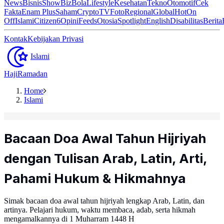
News
Bisnis
ShowBiz
Bola
Lifestyle
Kesehatan
Tekno
Otomotif
Cek
Fakta
Enam Plus
Saham
Crypto
TV
Foto
Regional
Global
Hot
On
Off
Islami
Citizen6
Opini
Feeds
Otosia
Spotlight
English
Disabilitas
Berita
Kontak
Kebijakan Privasi
Islami
Haji
Ramadan
Home
Islami
Bacaan Doa Awal Tahun Hijriyah
dengan Tulisan Arab, Latin, Arti,
Pahami Hukum & Hikmahnya
Simak bacaan doa awal tahun hijriyah lengkap Arab, Latin, dan
artinya. Pelajari hukum, waktu membaca, adab, serta hikmah
mengamalkannya di 1 Muharram 1448 H