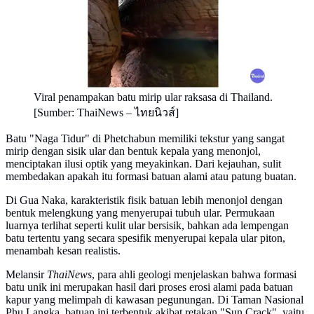
Viral penampakan batu mirip ular raksasa di Thailand.
[Sumber: ThaiNews – ไทยนิวส์]
Batu "Naga Tidur" di Phetchabun memiliki tekstur yang sangat
mirip dengan sisik ular dan bentuk kepala yang menonjol,
menciptakan ilusi optik yang meyakinkan. Dari kejauhan, sulit
membedakan apakah itu formasi batuan alami atau patung buatan.
Di Gua Naka, karakteristik fisik batuan lebih menonjol dengan
bentuk melengkung yang menyerupai tubuh ular. Permukaan
luarnya terlihat seperti kulit ular bersisik, bahkan ada lempengan
batu tertentu yang secara spesifik menyerupai kepala ular piton,
menambah kesan realistis.
Melansir
ThaiNews
, para ahli geologi menjelaskan bahwa formasi
batu unik ini merupakan hasil dari proses erosi alami pada batuan
kapur yang melimpah di kawasan pegunungan. Di Taman Nasional
Phu Langka, batuan ini terbentuk akibat retakan "Sun Crack", yaitu