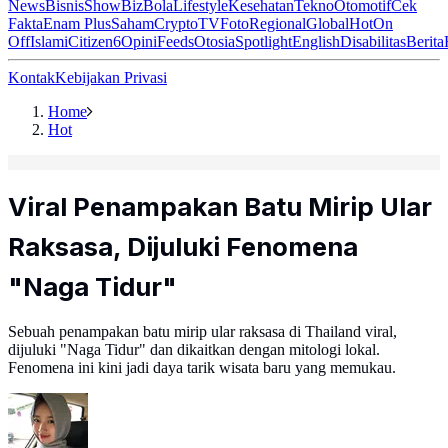
News
Bisnis
ShowBiz
Bola
Lifestyle
Kesehatan
Tekno
Otomotif
Cek
Fakta
Enam Plus
Saham
Crypto
TV
Foto
Regional
Global
Hot
On
Off
Islami
Citizen6
Opini
Feeds
Otosia
Spotlight
English
Disabilitas
Berita
Kontak
Kebijakan Privasi
Home
Hot
Viral Penampakan Batu Mirip Ular
Raksasa, Dijuluki Fenomena
"Naga Tidur"
Sebuah penampakan batu mirip ular raksasa di Thailand viral,
dijuluki "Naga Tidur" dan dikaitkan dengan mitologi lokal.
Fenomena ini kini jadi daya tarik wisata baru yang memukau.