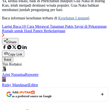
Ya, kedua lokasi, baik di Phetchabun maupun Gua Naka di Bueng
Kan, telah menjadi destinasi wisata populer. Gua Naka bahkan
membatasi jumlah pengunjung per hari.
Baca informasi kesehatan terbaru di
Kesehatan Liputan6
Lanjut Baca:
10 Cara Merawat Tanaman Pakis Sayur di Pekarangan
Rumah untuk Hasil Panen Berkelanjutan
Share
Copy Link
Batal
Tim Redaksi
Arini Nuranisa
Reporter
Rizky Mandasari
Editor
Add
as a preferred source on Google