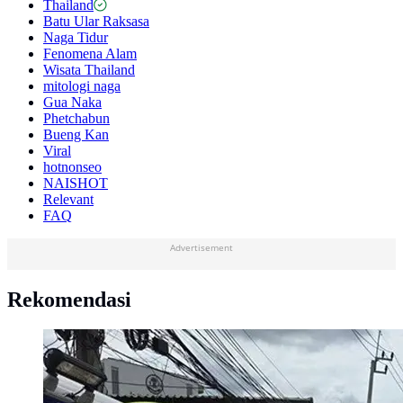
Thailand
Batu Ular Raksasa
Naga Tidur
Fenomena Alam
Wisata Thailand
mitologi naga
Gua Naka
Phetchabun
Bueng Kan
Viral
hotnonseo
NAISHOT
Relevant
FAQ
Advertisement
Rekomendasi