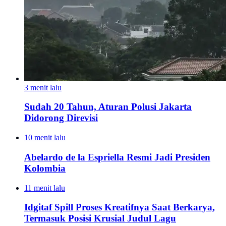
3 menit lalu
Sudah 20 Tahun, Aturan Polusi Jakarta
Didorong Direvisi
10 menit lalu
Abelardo de la Espriella Resmi Jadi Presiden
Kolombia
11 menit lalu
Idgitaf Spill Proses Kreatifnya Saat Berkarya,
Termasuk Posisi Krusial Judul Lagu