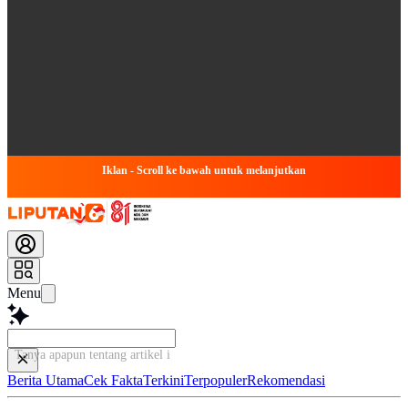
Iklan - Scroll ke bawah untuk melanjutkan
Menu
Tanya apapun tentang artikel ini...
Berita Utama
Cek Fakta
Terkini
Terpopuler
Rekomendasi