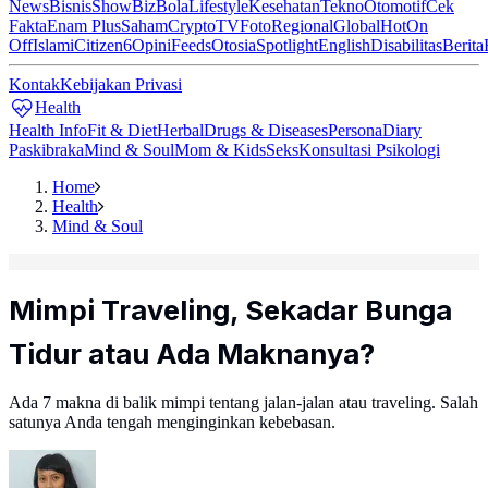
News
Bisnis
ShowBiz
Bola
Lifestyle
Kesehatan
Tekno
Otomotif
Cek
Fakta
Enam Plus
Saham
Crypto
TV
Foto
Regional
Global
Hot
On
Off
Islami
Citizen6
Opini
Feeds
Otosia
Spotlight
English
Disabilitas
Berita
Kontak
Kebijakan Privasi
Health
Health Info
Fit & Diet
Herbal
Drugs & Diseases
Persona
Diary
Paskibraka
Mind & Soul
Mom & Kids
Seks
Konsultasi Psikologi
Home
Health
Mind & Soul
Mimpi Traveling, Sekadar Bunga
Tidur atau Ada Maknanya?
Ada 7 makna di balik mimpi tentang jalan-jalan atau traveling. Salah
satunya Anda tengah menginginkan kebebasan.