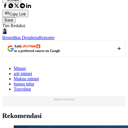
Copy Link
Batal
Tim Redaksi
Benedikta Desideria
Reporter
Add
as a preferred source on Google
Mimpi
arti mimpi
Makna mimpi
bunga tidur
Traveling
Advertisement
Rekomendasi