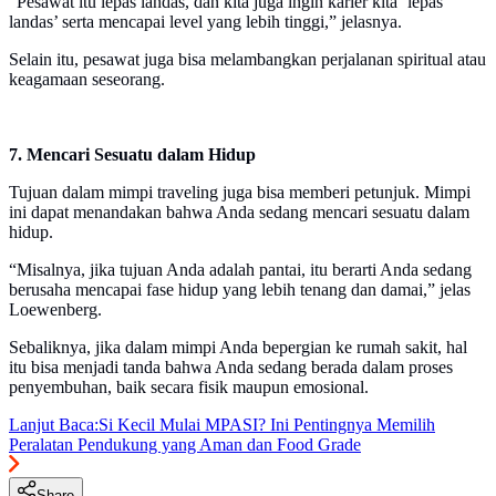
“Pesawat itu lepas landas, dan kita juga ingin karier kita ‘lepas
landas’ serta mencapai level yang lebih tinggi,” jelasnya.
Selain itu, pesawat juga bisa melambangkan perjalanan spiritual atau
keagamaan seseorang.
7. Mencari Sesuatu dalam Hidup
Tujuan dalam mimpi traveling juga bisa memberi petunjuk. Mimpi
ini dapat menandakan bahwa Anda sedang mencari sesuatu dalam
hidup.
“Misalnya, jika tujuan Anda adalah pantai, itu berarti Anda sedang
berusaha mencapai fase hidup yang lebih tenang dan damai,” jelas
Loewenberg.
Sebaliknya, jika dalam mimpi Anda bepergian ke rumah sakit, hal
itu bisa menjadi tanda bahwa Anda sedang berada dalam proses
penyembuhan, baik secara fisik maupun emosional.
Lanjut Baca:
Si Kecil Mulai MPASI? Ini Pentingnya Memilih
Peralatan Pendukung yang Aman dan Food Grade
Share