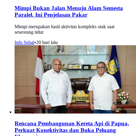
Mimpi Bukan Jalan Menuju Alam Semesta
Paralel, Ini Penjelasan Pakar
Mimpi merupakan hasil aktivitas kompleks otak saat
seseorang tidur.
Info Sehat
•
20 hari lalu
Rencana Pembangunan Kereta Api di Papua,
Perkuat Konektivitas dan Buka Peluang