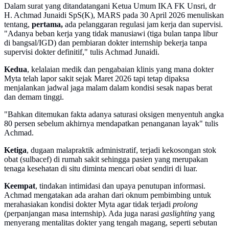
Dalam surat yang ditandatangani Ketua Umum IKA FK Unsri, dr
H. Achmad Junaidi SpS(K), MARS pada 30 April 2026 menuliskan
tentang,
pertama,
ada pelanggaran regulasi jam kerja dan supervisi.
"Adanya beban kerja yang tidak manusiawi (tiga bulan tanpa libur
di bangsal/IGD) dan pembiaran dokter internship bekerja tanpa
supervisi dokter definitif," tulis Achmad Junaidi.
Kedua
, kelalaian medik dan pengabaian klinis yang mana dokter
Myta telah lapor sakit sejak Maret 2026 tapi tetap dipaksa
menjalankan jadwal jaga malam dalam kondisi sesak napas berat
dan demam tinggi.
"Bahkan ditemukan fakta adanya saturasi oksigen menyentuh angka
80 persen sebelum akhirnya mendapatkan penanganan layak" tulis
Achmad.
Ketiga
, dugaan malapraktik administratif, terjadi kekosongan stok
obat (sulbacef) di rumah sakit sehingga pasien yang merupakan
tenaga kesehatan di situ diminta mencari obat sendiri di luar.
Keempat
, tindakan intimidasi dan upaya penutupan informasi.
Achmad mengatakan ada arahan dari oknum pembimbing untuk
merahasiakan kondisi dokter Myta agar tidak terjadi
prolong
(perpanjangan masa internship). Ada juga narasi
gaslighting
yang
menyerang mentalitas dokter yang tengah magang, seperti sebutan