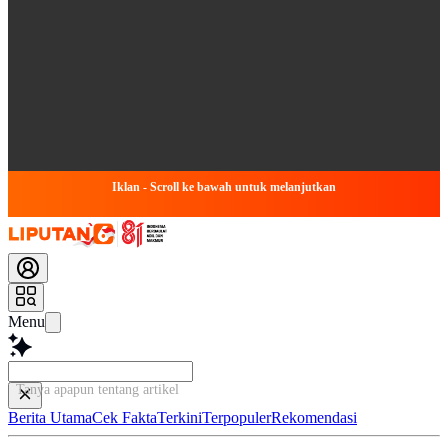
Iklan - Scroll ke bawah untuk melanjutkan
Menu
Tanya apapun tentang artikel ini...
Berita Utama
Cek Fakta
Terkini
Terpopuler
Rekomendasi