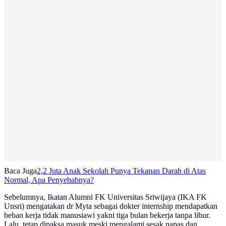
Baca Juga
2,2 Juta Anak Sekolah Punya Tekanan Darah di Atas
Normal, Apa Penyebabnya?
Sebelumnya, Ikatan Alumni FK Universitas Sriwijaya (IKA FK
Unsri) mengatakan dr Myta sebagai dokter internship mendapatkan
beban kerja tidak manusiawi yakni tiga bulan bekerja tanpa libur.
Lalu, tetap dipaksa masuk meski mengalami sesak napas dan