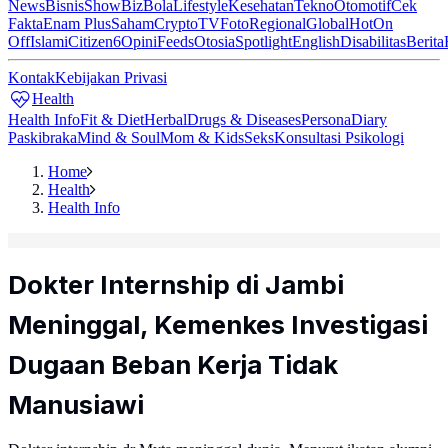
News
Bisnis
ShowBiz
Bola
Lifestyle
Kesehatan
Tekno
Otomotif
Cek
Fakta
Enam Plus
Saham
Crypto
TV
Foto
Regional
Global
Hot
On
Off
Islami
Citizen6
Opini
Feeds
Otosia
Spotlight
English
Disabilitas
Berita
Kontak
Kebijakan Privasi
Health
Health Info
Fit & Diet
Herbal
Drugs & Diseases
Persona
Diary
Paskibraka
Mind & Soul
Mom & Kids
Seks
Konsultasi Psikologi
Home
Health
Health Info
Dokter Internship di Jambi
Meninggal, Kemenkes Investigasi
Dugaan Beban Kerja Tidak
Manusiawi