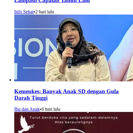
Lampaui Capaian Tahun Lalu
Info Sehat
•
2 hari lalu
Kemenkes: Banyak Anak SD dengan Gula
Darah Tinggi
Ibu dan Anak
•
6 hari lalu