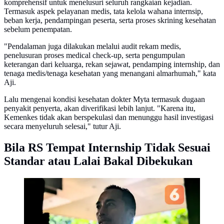
komprehensif untuk menelusuri seluruh rangkaian kejadian.
Termasuk aspek pelayanan medis, tata kelola wahana internsip,
beban kerja, pendampingan peserta, serta proses skrining kesehatan
sebelum penempatan.
"Pendalaman juga dilakukan melalui audit rekam medis,
penelusuran proses medical check-up, serta pengumpulan
keterangan dari keluarga, rekan sejawat, pendamping internship, dan
tenaga medis/tenaga kesehatan yang menangani almarhumah," kata
Aji.
Lalu mengenai kondisi kesehatan dokter Myta termasuk dugaan
penyakit penyerta, akan diverifikasi lebih lanjut. "Karena itu,
Kemenkes tidak akan berspekulasi dan menunggu hasil investigasi
secara menyeluruh selesai," tutur Aji.
Bila RS Tempat Internship Tidak Sesuai
Standar atau Lalai Bakal Dibekukan
Kepala Biro Komunikasi dan Informasi Publik
Kementerian Kesehatan, Aji Muhawarman Foto:
Liputan6.com/Ade Nasihudin.