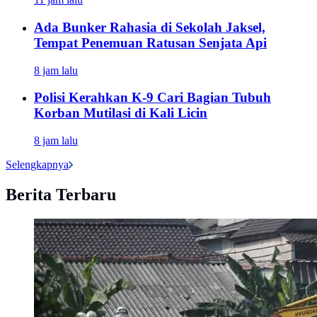
Ada Bunker Rahasia di Sekolah Jaksel,
Tempat Penemuan Ratusan Senjata Api
8 jam lalu
Polisi Kerahkan K-9 Cari Bagian Tubuh
Korban Mutilasi di Kali Licin
8 jam lalu
Selengkapnya
Berita Terbaru