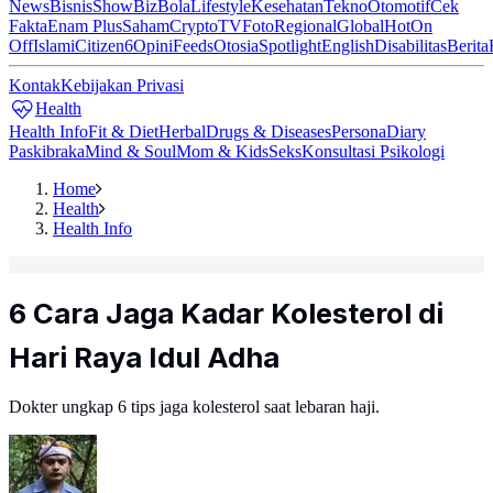
News
Bisnis
ShowBiz
Bola
Lifestyle
Kesehatan
Tekno
Otomotif
Cek
Fakta
Enam Plus
Saham
Crypto
TV
Foto
Regional
Global
Hot
On
Off
Islami
Citizen6
Opini
Feeds
Otosia
Spotlight
English
Disabilitas
Berita
Kontak
Kebijakan Privasi
Health
Health Info
Fit & Diet
Herbal
Drugs & Diseases
Persona
Diary
Paskibraka
Mind & Soul
Mom & Kids
Seks
Konsultasi Psikologi
Home
Health
Health Info
6 Cara Jaga Kadar Kolesterol di
Hari Raya Idul Adha
Dokter ungkap 6 tips jaga kolesterol saat lebaran haji.