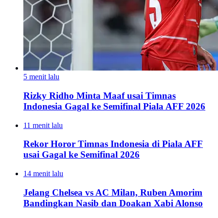
5 menit lalu
Rizky Ridho Minta Maaf usai Timnas
Indonesia Gagal ke Semifinal Piala AFF 2026
11 menit lalu
Rekor Horor Timnas Indonesia di Piala AFF
usai Gagal ke Semifinal 2026
14 menit lalu
Jelang Chelsea vs AC Milan, Ruben Amorim
Bandingkan Nasib dan Doakan Xabi Alonso