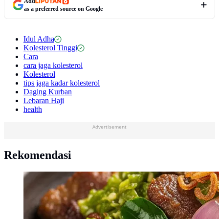
Add
as a preferred source on Google
Idul Adha
Kolesterol Tinggi
Cara
cara jaga kolesterol
Kolesterol
tips jaga kadar kolesterol
Daging Kurban
Lebaran Haji
health
Advertisement
Rekomendasi