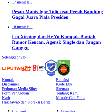
17 menit lalu
Pesan Manis Igor Tolic usai Persib Bandung
Gagal Juara Piala Presiden
18 menit lalu
Liu Xiening dan He Yu Kompak Bantah
Rumor Kencan, Agensi: Single dan Jangan
Ganggu
Selengkapnya
Kontak
Redaksi
Disclaimer
Kode Etik
Pedoman Media Siber
Sitemap
Form Pengaduan
Tentang Kami
Karir
Metode Cek Fakta
Hak Jawab dan Koreksi Berita
Liputan6
Merdeka