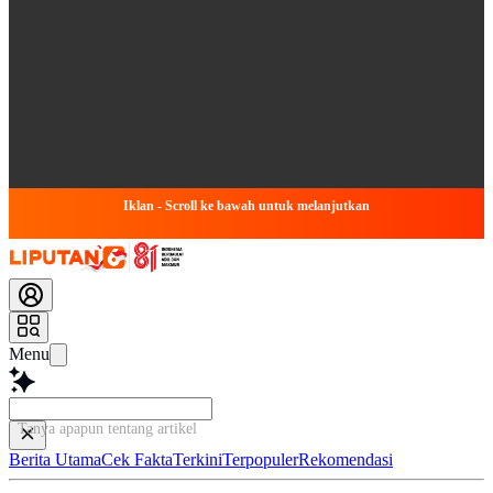
Iklan - Scroll ke bawah untuk melanjutkan
Menu
Tanya apapun tentang artikel ini...
Berita Utama
Cek Fakta
Terkini
Terpopuler
Rekomendasi