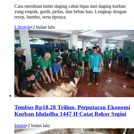
Cara membuat tumis daging cabai hijau dari daging kurban
yang empuk, gurih, pedas, dan bebas bau. Lengkap dengan
resep, bumbu, serta tipsnya.
Lifestyle
•
2 bulan lalu
Tembus Rp18,28 Triliun, Perputaran Ekonomi
Kurban Iduladha 1447 H Catat Rekor Segini
Islami
•
2 bulan lalu