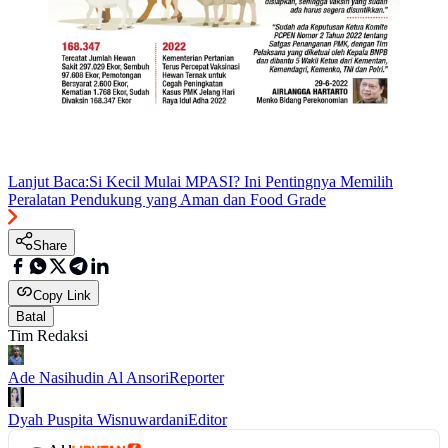
Lanjut Baca:
Si Kecil Mulai MPASI? Ini Pentingnya Memilih
Peralatan Pendukung yang Aman dan Food Grade
Share
Copy Link
Batal
Tim Redaksi
Ade Nasihudin Al Ansori
Reporter
Dyah Puspita Wisnuwardani
Editor