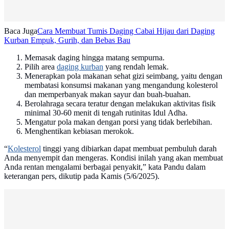
Baca Juga
Cara Membuat Tumis Daging Cabai Hijau dari Daging
Kurban Empuk, Gurih, dan Bebas Bau
Memasak daging hingga matang sempurna.
Pilih area
daging kurban
yang rendah lemak.
Menerapkan pola makanan sehat gizi seimbang, yaitu dengan
membatasi konsumsi makanan yang mengandung kolesterol
dan memperbanyak makan sayur dan buah-buahan.
Berolahraga secara teratur dengan melakukan aktivitas fisik
minimal 30-60 menit di tengah rutinitas Idul Adha.
Mengatur pola makan dengan porsi yang tidak berlebihan.
Menghentikan kebiasan merokok.
“
Kolesterol
tinggi yang dibiarkan dapat membuat pembuluh darah
Anda menyempit dan mengeras. Kondisi inilah yang akan membuat
Anda rentan mengalami berbagai penyakit,” kata Pandu dalam
keterangan pers, dikutip pada Kamis (5/6/2025).