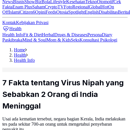
News
Bisnis
ShowBiz
Bola
Lifestyle
Kesehatan
Tekno
Otomotif
Cek
Fakta
Enam Plus
Saham
Crypto
TV
Foto
Regional
Global
Hot
On
Off
Islami
Citizen6
Opini
Feeds
Otosia
Spotlight
English
Disabilitas
Berita
Kontak
Kebijakan Privasi
Health
Health Info
Fit & Diet
Herbal
Drugs & Diseases
Persona
Diary
Paskibraka
Mind & Soul
Mom & Kids
Seks
Konsultasi Psikologi
Home
Health
Health Info
7 Fakta tentang Virus Nipah yang
Sebabkan 2 Orang di India
Meninggal
Usai ada kematian tersebut, negara bagian Kerala, India melakukan
tes pada sekitar 700-an orang untuk mengetahui penyebaran
penyakit itu.