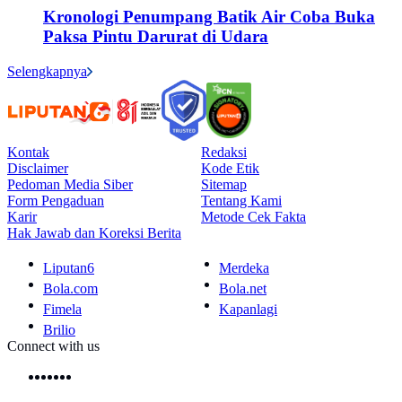
Kronologi Penumpang Batik Air Coba Buka
Paksa Pintu Darurat di Udara
Selengkapnya
Kontak
Redaksi
Disclaimer
Kode Etik
Pedoman Media Siber
Sitemap
Form Pengaduan
Tentang Kami
Karir
Metode Cek Fakta
Hak Jawab dan Koreksi Berita
Liputan6
Merdeka
Bola.com
Bola.net
Fimela
Kapanlagi
Brilio
Connect with us