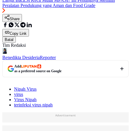
Lanjut Baca:
Si Kecil Mulai MPASI? Ini Pentingnya Memilih
Peralatan Pendukung yang Aman dan Food Grade
Share
Copy Link
Batal
Tim Redaksi
Benedikta Desideria
Reporter
Add
as a preferred source on Google
Nipah Virus
virus
Virus Nipah
terinfeksi virus nipah
Advertisement