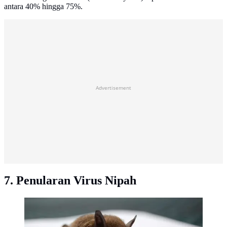
antara 40% hingga 75%.
Advertisement
7. Penularan Virus Nipah
Virus Nipah bisa berasal dari hewan terinfeksi seperti
kelelawar buah. (unsplash/todd cravens).