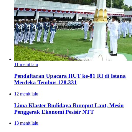
11 menit lalu
Pendaftaran Upacara HUT ke-81 RI di Istana
Merdeka Tembus 128.331
12 menit lalu
Lima Klaster Budidaya Rumput Laut, Mesin
Penggerak Ekonomi Pesisir NTT
13 menit lalu