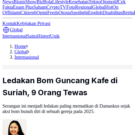
News
Bisnis
ShowBiz
Bola
Lifestyle
Kesehatan
Tekno
Otomotif
Cek
Fakta
Enam Plus
Saham
Crypto
TV
Foto
Regional
Global
Hot
On
Off
Islami
Citizen6
Opini
Feeds
Otosia
Spotlight
English
Disabilitas
Berita
Kontak
Kebijakan Privasi
Global
Internasional
Sains
Histori
Unik
Home
Global
Internasional
Ledakan Bom Guncang Kafe di
Suriah, 9 Orang Tewas
Serangan ini menjadi ledakan paling mematikan di Damaskus sejak
aksi bom bunuh diri di sebuah gereja pada 2025.