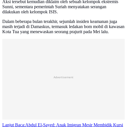
Aksi tersebut kemudian diklaim oleh sebuah kelompok ekstremis
Sunni, sementara pemerintah Suriah menyatakan serangan
dilakukan oleh kelompok ISIS.
Dalam beberapa bulan terakhir, sejumlah insiden keamanan juga
masih terjadi di Damaskus, termasuk ledakan bom mobil di kawasan
Kota Tua yang menewaskan seorang prajurit pada Mei lalu.
Advertisement
Lanjut Baca:
Abdul El-Sayed: Anak Imigran Mesir Membidik Kursi