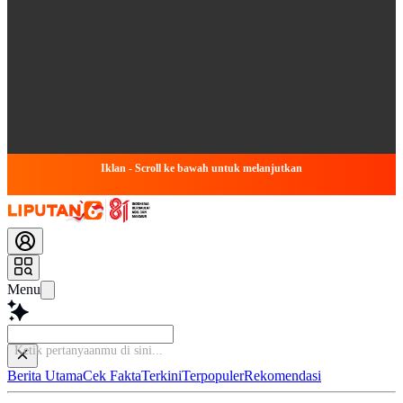
Iklan - Scroll ke bawah untuk melanjutkan
Menu
Ta
Berita Utama
Cek Fakta
Terkini
Terpopuler
Rekomendasi