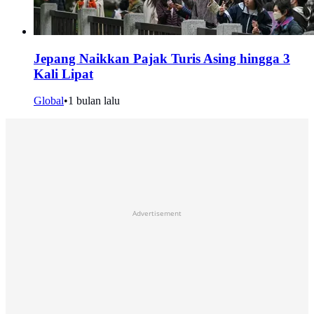
Jepang Naikkan Pajak Turis Asing hingga 3
Kali Lipat
Global
•
1 bulan lalu
Advertisement