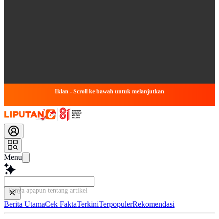
Iklan - Scroll ke bawah untuk melanjutkan
Menu
Tanya apapun tentang artikel ini...
Berita Utama
Cek Fakta
Terkini
Terpopuler
Rekomendasi