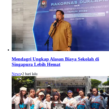
Mendagri Ungkap Alasan Biaya Sekolah di
Singapura Lebih Hemat
News
•
2 hari lalu