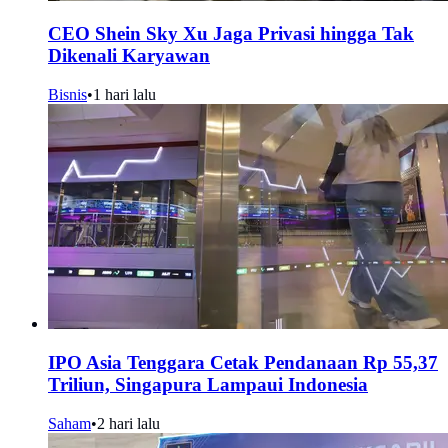
CEO Shein Sky Xu Jaga Privasi hingga Tak
Dikenali Karyawan
Bisnis
•
1 hari lalu
IPO Asia Tenggara Cetak Pendanaan Rp 55,37
Triliun, Singapura Lampaui Indonesia
Saham
•
2 hari lalu