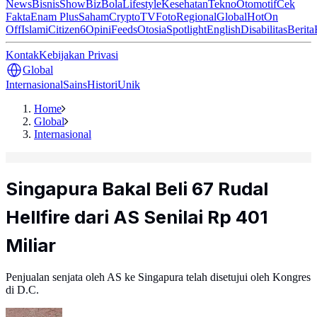
News
Bisnis
ShowBiz
Bola
Lifestyle
Kesehatan
Tekno
Otomotif
Cek
Fakta
Enam Plus
Saham
Crypto
TV
Foto
Regional
Global
Hot
On
Off
Islami
Citizen6
Opini
Feeds
Otosia
Spotlight
English
Disabilitas
Berita
Kontak
Kebijakan Privasi
Global
Internasional
Sains
Histori
Unik
Home
Global
Internasional
Singapura Bakal Beli 67 Rudal
Hellfire dari AS Senilai Rp 401
Miliar
Penjualan senjata oleh AS ke Singapura telah disetujui oleh Kongres
di D.C.