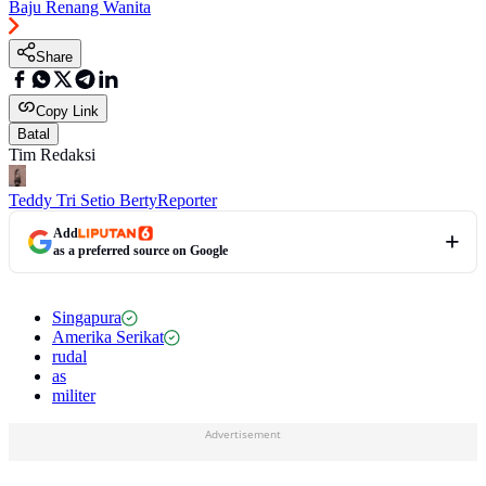
Baju Renang Wanita
Share
Copy Link
Batal
Tim Redaksi
Teddy Tri Setio Berty
Reporter
Add
as a preferred source on Google
Singapura
Amerika Serikat
rudal
as
militer
Advertisement