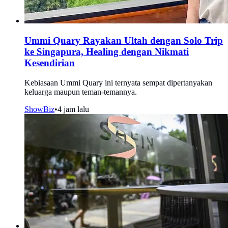
Ummi Quary Rayakan Ultah dengan Solo Trip
ke Singapura, Healing dengan Nikmati
Kesendirian
Kebiasaan Ummi Quary ini ternyata sempat dipertanyakan
keluarga maupun teman-temannya.
ShowBiz
•
4 jam lalu