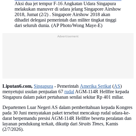
Aksi dua jet tempur F-16 Angkatan Udara Singapura
melakukan manuver di udara jelang Singapore Airshow
2018, Jumat (2/2) . Singapore Airshow 2018 akan
dihadiri delegasi pemerintah dan militer tingkat tinggi
dari seluruh dunia. (AP Photo/Wong Maye-E)
Advertisement
Liputan6.com,
Singapura
-
Pemerintah
Amerika Serikat
(
AS
)
menyetujui usulan penjualan 67
rudal
AGM-114R Hellfire kepada
Singapura dalam paket pertahanan senilai sekitar Rp 401 miliar.
Departemen Luar Negeri AS dalam pemberitahuan kepada Kongres
pada 30 Juni menyatakan paket tersebut mencakup rudal udara-ke-
darat berpemandu presisi AGM-114R Hellfire beserta peralatan dan
layanan pendukung terkait, dikutip dari
Straits Times
, Kamis
(2/7/2026).