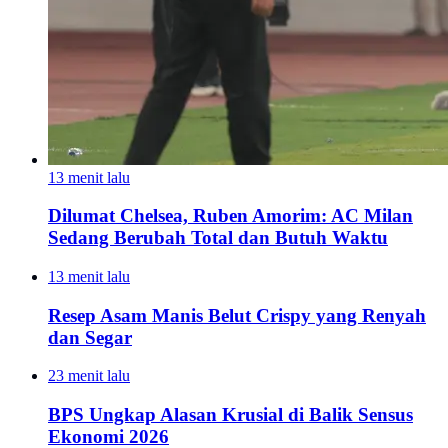
13 menit lalu
Dilumat Chelsea, Ruben Amorim: AC Milan
Sedang Berubah Total dan Butuh Waktu
13 menit lalu
Resep Asam Manis Belut Crispy yang Renyah
dan Segar
23 menit lalu
BPS Ungkap Alasan Krusial di Balik Sensus
Ekonomi 2026