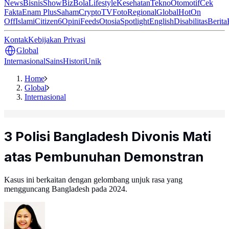
News
Bisnis
ShowBiz
Bola
Lifestyle
Kesehatan
Tekno
Otomotif
Cek
Fakta
Enam Plus
Saham
Crypto
TV
Foto
Regional
Global
Hot
On
Off
Islami
Citizen6
Opini
Feeds
Otosia
Spotlight
English
Disabilitas
Berita
Kontak
Kebijakan Privasi
Global
Internasional
Sains
Histori
Unik
Home
Global
Internasional
3 Polisi Bangladesh Divonis Mati
atas Pembunuhan Demonstran
Kasus ini berkaitan dengan gelombang unjuk rasa yang
mengguncang Bangladesh pada 2024.