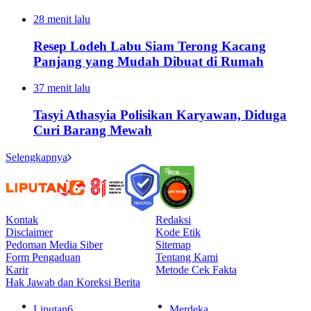
28 menit lalu
Resep Lodeh Labu Siam Terong Kacang
Panjang yang Mudah Dibuat di Rumah
37 menit lalu
Tasyi Athasyia Polisikan Karyawan, Diduga
Curi Barang Mewah
Selengkapnya
Kontak
Redaksi
Disclaimer
Kode Etik
Pedoman Media Siber
Sitemap
Form Pengaduan
Tentang Kami
Karir
Metode Cek Fakta
Hak Jawab dan Koreksi Berita
Liputan6
Merdeka