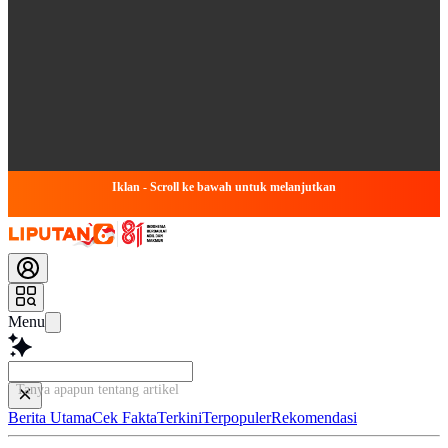
Iklan - Scroll ke bawah untuk melanjutkan
Menu
Tanya apapun tentang artikel ini...
Berita Utama
Cek Fakta
Terkini
Terpopuler
Rekomendasi