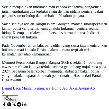
Selain menjatuhkan hukuman mati kepada ketiganya, pengadilan
juga menghukum dua terdakwa lain dengan pidana penjara, yakni
penjara seumur hidup dan tambahan 20 tahun penjara.
Salah satunya adalah Tariqul Islam Bhuiyan, mantan subinspektur di
kantor polisi yang sama, yang dijatuhi hukuman penjara seumur
hidup. Keempat terdakwa kini berstatus buron dan masih dicari
aparat penegak hukum.
Pada November tahun lalu, pengadilan yang sama juga menjatuhkan
hukuman mati kepada Hasina dalam perkara terpisah terkait
kejahatan terhadap kemanusiaan.
Menurut Perserikatan Bangsa-Bangsa (PBB), sekitar 1.400 orang
tewas dan ribuan lainnya terluka selama gelombang unjuk rasa pada
2024. Sebagian besar korban meninggal akibat tembakan polisi
yang dilakukan aparat di bawah pemerintahan Hasina dari Partai
Liga Awami.
Lanjut Baca:
Mantan Pengacara Trump Jadi Jaksa Agung AS
Share