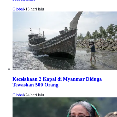
Global
•
15 hari lalu
Kecelakaan 2 Kapal di Myanmar Diduga
Tewaskan 500 Orang
Global
•
24 hari lalu