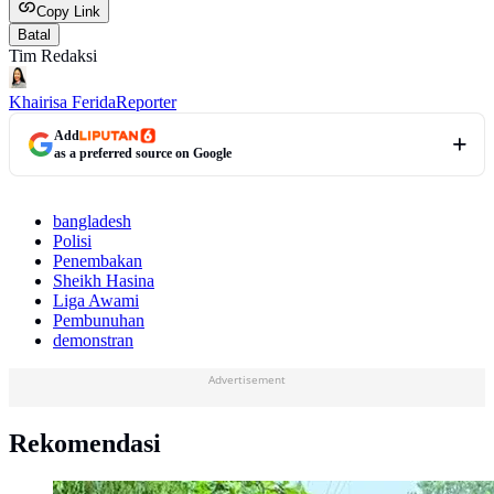
Copy Link
Batal
Tim Redaksi
Khairisa Ferida
Reporter
Add
as a preferred source on Google
bangladesh
Polisi
Penembakan
Sheikh Hasina
Liga Awami
Pembunuhan
demonstran
Advertisement
Rekomendasi