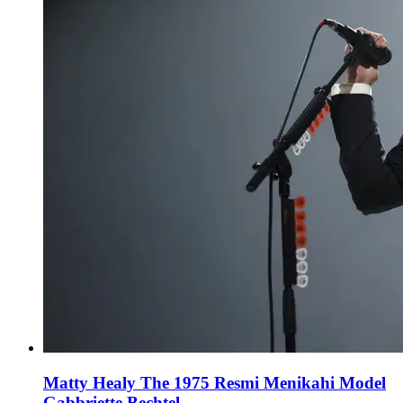
Matty Healy The 1975 Resmi Menikahi Model
Gabbriette Bechtel