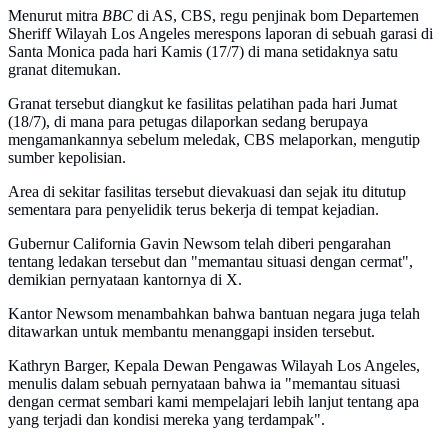
Menurut mitra
BBC
di AS, CBS, regu penjinak bom Departemen
Sheriff Wilayah Los Angeles merespons laporan di sebuah garasi di
Santa Monica pada hari Kamis (17/7) di mana setidaknya satu
granat ditemukan.
Granat tersebut diangkut ke fasilitas pelatihan pada hari Jumat
(18/7), di mana para petugas dilaporkan sedang berupaya
mengamankannya sebelum meledak, CBS melaporkan, mengutip
sumber kepolisian.
Area di sekitar fasilitas tersebut dievakuasi dan sejak itu ditutup
sementara para penyelidik terus bekerja di tempat kejadian.
Gubernur California Gavin Newsom telah diberi pengarahan
tentang ledakan tersebut dan "memantau situasi dengan cermat",
demikian pernyataan kantornya di X.
Kantor Newsom menambahkan bahwa bantuan negara juga telah
ditawarkan untuk membantu menanggapi insiden tersebut.
Kathryn Barger, Kepala Dewan Pengawas Wilayah Los Angeles,
menulis dalam sebuah pernyataan bahwa ia "memantau situasi
dengan cermat sembari kami mempelajari lebih lanjut tentang apa
yang terjadi dan kondisi mereka yang terdampak".