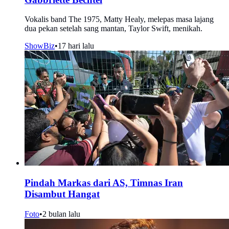
Vokalis band The 1975, Matty Healy, melepas masa lajang
dua pekan setelah sang mantan, Taylor Swift, menikah.
ShowBiz
•
17 hari lalu
Pindah Markas dari AS, Timnas Iran
Disambut Hangat
Foto
•
2 bulan lalu