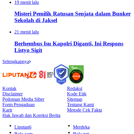
19 menit lalu
Misteri Pemilik Ratusan Senjata dalam Bunker
Sekolah di Jaksel
21 menit lalu
Berhembus Isu Kapolri Diganti, Ini Respons
Listyo Sigit
Selengkapnya
Kontak
Redaksi
Disclaimer
Kode Etik
Pedoman Media Siber
Sitemap
Form Pengaduan
Tentang Kami
Karir
Metode Cek Fakta
Hak Jawab dan Koreksi Berita
Liputan6
Merdeka
Bola.com
Bola.net