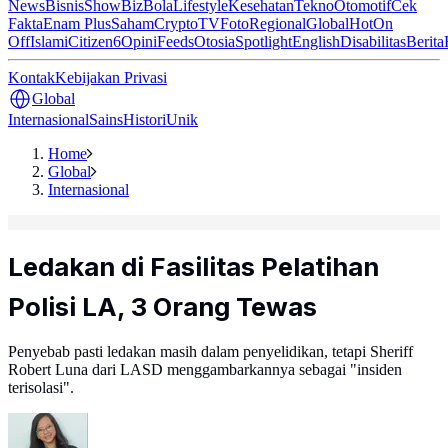
News
Bisnis
ShowBiz
Bola
Lifestyle
Kesehatan
Tekno
Otomotif
Cek
Fakta
Enam Plus
Saham
Crypto
TV
Foto
Regional
Global
Hot
On
Off
Islami
Citizen6
Opini
Feeds
Otosia
Spotlight
English
Disabilitas
Berita
Kontak
Kebijakan Privasi
Global
Internasional
Sains
Histori
Unik
Home
Global
Internasional
Ledakan di Fasilitas Pelatihan
Polisi LA, 3 Orang Tewas
Penyebab pasti ledakan masih dalam penyelidikan, tetapi Sheriff
Robert Luna dari LASD menggambarkannya sebagai "insiden
terisolasi".