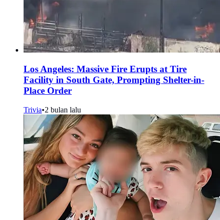
Los Angeles: Massive Fire Erupts at Tire
Facility in South Gate, Prompting Shelter-in-
Place Order
Trivia
•
2 bulan lalu