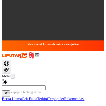
Iklan - Scroll ke bawah untuk melanjutkan
Menu
Tanya apapun tentang artikel ini...
Berita Utama
Cek Fakta
Terkini
Terpopuler
Rekomendasi