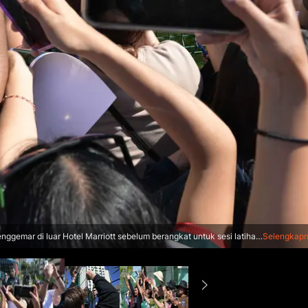
ggemar di luar Hotel Marriott sebelum berangkat untuk sesi latihan
Selengkap
 Piala Dunia FIFA 2026. (Guillermo Arias/AFP)