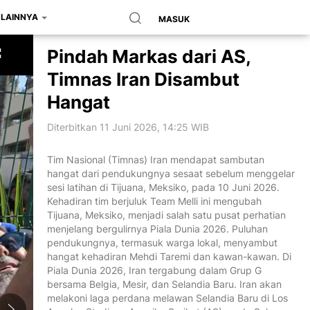
LAINNYA
MASUK
Pindah Markas dari AS,
Timnas Iran Disambut
Hangat
Diterbitkan 11 Juni 2026, 14:25 WIB
Tim Nasional (Timnas) Iran mendapat sambutan
hangat dari pendukungnya sesaat sebelum menggelar
sesi latihan di Tijuana, Meksiko, pada 10 Juni 2026.
Kehadiran tim berjuluk Team Melli ini mengubah
Tijuana, Meksiko, menjadi salah satu pusat perhatian
menjelang bergulirnya Piala Dunia 2026. Puluhan
pendukungnya, termasuk warga lokal, menyambut
hangat kehadiran Mehdi Taremi dan kawan-kawan. Di
Piala Dunia 2026, Iran tergabung dalam Grup G
bersama Belgia, Mesir, dan Selandia Baru. Iran akan
melakoni laga perdana melawan Selandia Baru di Los