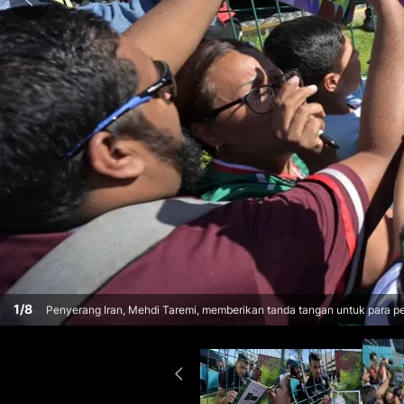
1
/
8
Penyerang Iran, Mehdi Taremi, memberikan tanda tangan untuk para pen
di Tijuana, Meksiko, pada 10 Juni 2026, menjelang turnamen sepak bola