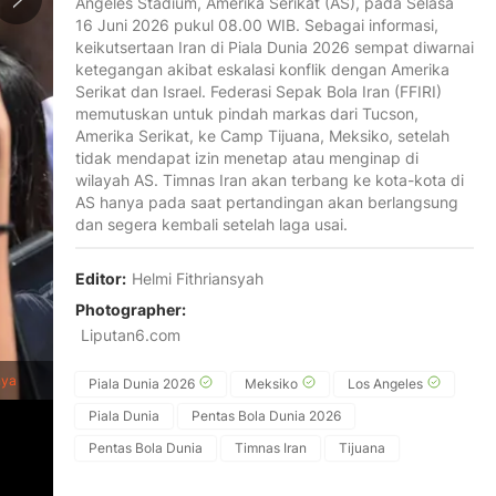
Angeles Stadium, Amerika Serikat (AS), pada Selasa
16 Juni 2026 pukul 08.00 WIB. Sebagai informasi,
keikutsertaan Iran di Piala Dunia 2026 sempat diwarnai
ketegangan akibat eskalasi konflik dengan Amerika
Serikat dan Israel. Federasi Sepak Bola Iran (FFIRI)
memutuskan untuk pindah markas dari Tucson,
Amerika Serikat, ke Camp Tijuana, Meksiko, setelah
tidak mendapat izin menetap atau menginap di
wilayah AS. Timnas Iran akan terbang ke kota-kota di
AS hanya pada saat pertandingan akan berlangsung
dan segera kembali setelah laga usai.
Editor:
Helmi Fithriansyah
Photographer:
Liputan6.com
1
/
8
Gelandang Iran, Saeid Ezatolahi, memberikan tanda tangan untu
nya
Meksiko, pada 10 Juni 2026, menjelang turnamen sepak bola Pi
Piala Dunia 2026
Meksiko
Los Angeles
Piala Dunia
Pentas Bola Dunia 2026
Pentas Bola Dunia
Timnas Iran
Tijuana