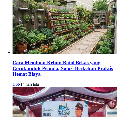
Cara Membuat Kebun Botol Bekas yang
Cocok untuk Pemula, Solusi Berkebun Praktis
Hemat Biaya
Hot
•
14 hari lalu