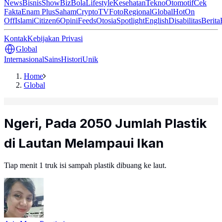
News
Bisnis
ShowBiz
Bola
Lifestyle
Kesehatan
Tekno
Otomotif
Cek
Fakta
Enam Plus
Saham
Crypto
TV
Foto
Regional
Global
Hot
On
Off
Islami
Citizen6
Opini
Feeds
Otosia
Spotlight
English
Disabilitas
Berita
Kontak
Kebijakan Privasi
Global
Internasional
Sains
Histori
Unik
Home
Global
Ngeri, Pada 2050 Jumlah Plastik
di Lautan Melampaui Ikan
Tiap menit 1 truk isi sampah plastik dibuang ke laut.