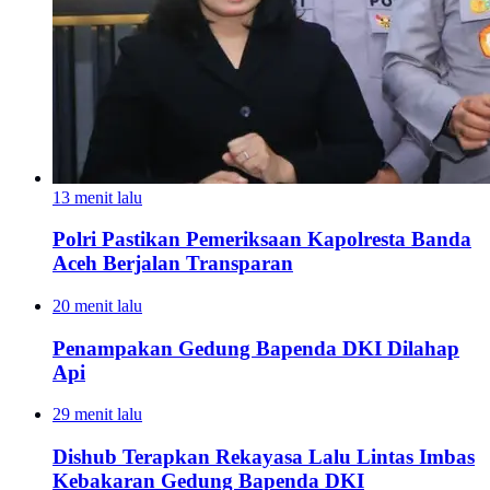
13 menit lalu
Polri Pastikan Pemeriksaan Kapolresta Banda
Aceh Berjalan Transparan
20 menit lalu
Penampakan Gedung Bapenda DKI Dilahap
Api
29 menit lalu
Dishub Terapkan Rekayasa Lalu Lintas Imbas
Kebakaran Gedung Bapenda DKI