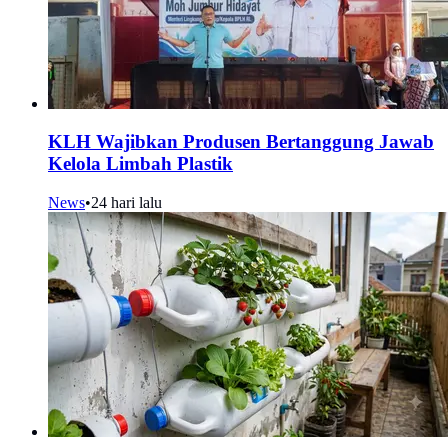
KLH Wajibkan Produsen Bertanggung Jawab
Kelola Limbah Plastik
News
•
24 hari lalu