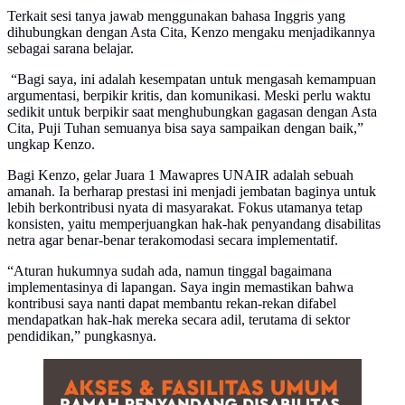
Terkait sesi tanya jawab menggunakan bahasa Inggris yang
dihubungkan dengan Asta Cita, Kenzo mengaku menjadikannya
sebagai sarana belajar.
“Bagi saya, ini adalah kesempatan untuk mengasah kemampuan
argumentasi, berpikir kritis, dan komunikasi. Meski perlu waktu
sedikit untuk berpikir saat menghubungkan gagasan dengan Asta
Cita, Puji Tuhan semuanya bisa saya sampaikan dengan baik,”
ungkap Kenzo.
Bagi Kenzo, gelar Juara 1 Mawapres UNAIR adalah sebuah
amanah. Ia berharap prestasi ini menjadi jembatan baginya untuk
lebih berkontribusi nyata di masyarakat. Fokus utamanya tetap
konsisten, yaitu memperjuangkan hak-hak penyandang disabilitas
netra agar benar-benar terakomodasi secara implementatif.
“Aturan hukumnya sudah ada, namun tinggal bagaimana
implementasinya di lapangan. Saya ingin memastikan bahwa
kontribusi saya nanti dapat membantu rekan-rekan difabel
mendapatkan hak-hak mereka secara adil, terutama di sektor
pendidikan,” pungkasnya.
Infografis Akses dan Fasilitas Umum Ramah
Penyandang Disabilitas. (Liputan6.com/Triyasni)