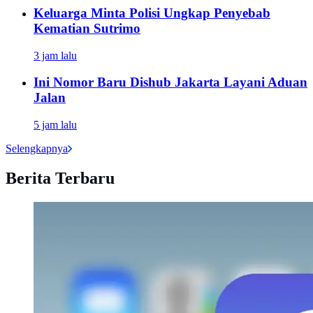
Keluarga Minta Polisi Ungkap Penyebab
Kematian Sutrimo
3 jam lalu
Ini Nomor Baru Dishub Jakarta Layani Aduan
Jalan
5 jam lalu
Selengkapnya
Berita Terbaru