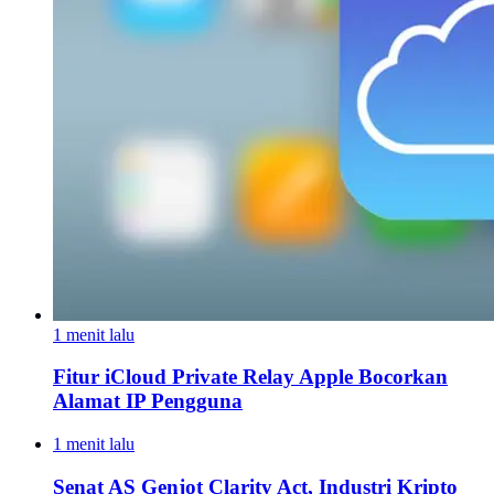
1 menit lalu
Fitur iCloud Private Relay Apple Bocorkan
Alamat IP Pengguna
1 menit lalu
Senat AS Genjot Clarity Act, Industri Kripto