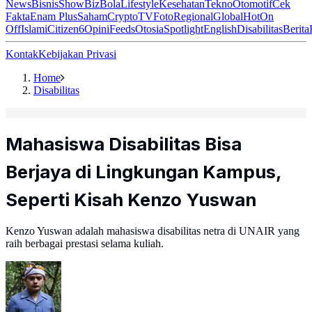
News
Bisnis
ShowBiz
Bola
Lifestyle
Kesehatan
Tekno
Otomotif
Cek
Fakta
Enam Plus
Saham
Crypto
TV
Foto
Regional
Global
Hot
On
Off
Islami
Citizen6
Opini
Feeds
Otosia
Spotlight
English
Disabilitas
Berita
Kontak
Kebijakan Privasi
Home
Disabilitas
Mahasiswa Disabilitas Bisa
Berjaya di Lingkungan Kampus,
Seperti Kisah Kenzo Yuswan
Kenzo Yuswan adalah mahasiswa disabilitas netra di UNAIR yang
raih berbagai prestasi selama kuliah.