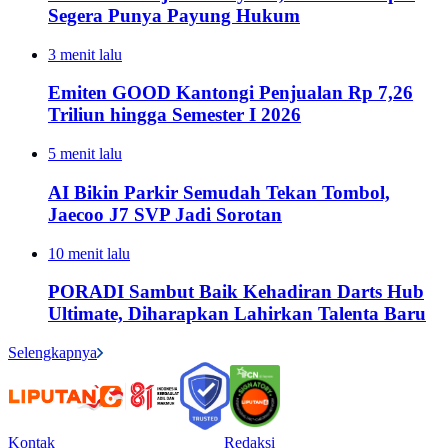
Segera Punya Payung Hukum
3 menit lalu
Emiten GOOD Kantongi Penjualan Rp 7,26
Triliun hingga Semester I 2026
5 menit lalu
AI Bikin Parkir Semudah Tekan Tombol,
Jaecoo J7 SVP Jadi Sorotan
10 menit lalu
PORADI Sambut Baik Kehadiran Darts Hub
Ultimate, Diharapkan Lahirkan Talenta Baru
Selengkapnya
Kontak
Redaksi