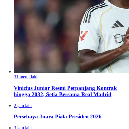
31 menit lalu
Vinicius Junior Resmi Perpanjang Kontrak
hingga 2032, Setia Bersama Real Madrid
2 jam lalu
Persebaya Juara Piala Presiden 2026
3 jam lalu