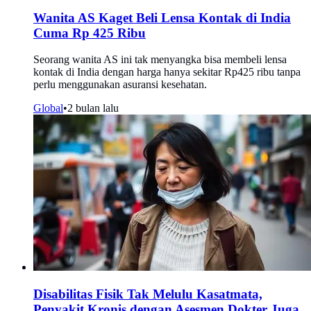
Wanita AS Kaget Beli Lensa Kontak di India
Cuma Rp 425 Ribu
Seorang wanita AS ini tak menyangka bisa membeli lensa
kontak di India dengan harga hanya sekitar Rp425 ribu tanpa
perlu menggunakan asuransi kesehatan.
Global
•
2 bulan lalu
Disabilitas Fisik Tak Melulu Kasatmata,
Penyakit Kronis dengan Asesmen Dokter Juga