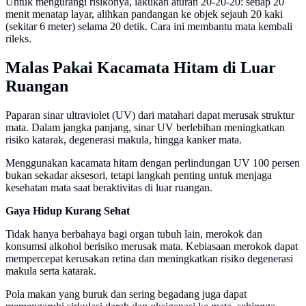
Untuk mengurangi risikonya, lakukan aturan 20-20-20: setiap 20
menit menatap layar, alihkan pandangan ke objek sejauh 20 kaki
(sekitar 6 meter) selama 20 detik. Cara ini membantu mata kembali
rileks.
Malas Pakai Kacamata Hitam di Luar
Ruangan
Paparan sinar ultraviolet (UV) dari matahari dapat merusak struktur
mata. Dalam jangka panjang, sinar UV berlebihan meningkatkan
risiko katarak, degenerasi makula, hingga kanker mata.
Menggunakan kacamata hitam dengan perlindungan UV 100 persen
bukan sekadar aksesori, tetapi langkah penting untuk menjaga
kesehatan mata saat beraktivitas di luar ruangan.
Gaya Hidup Kurang Sehat
Tidak hanya berbahaya bagi organ tubuh lain, merokok dan
konsumsi alkohol berisiko merusak mata. Kebiasaan merokok dapat
mempercepat kerusakan retina dan meningkatkan risiko degenerasi
makula serta katarak.
Pola makan yang buruk dan sering begadang juga dapat