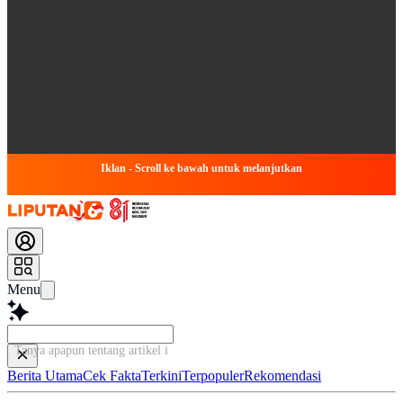
Iklan - Scroll ke bawah untuk melanjutkan
Menu
Tanya apapun tentang artikel ini...
Berita Utama
Cek Fakta
Terkini
Terpopuler
Rekomendasi