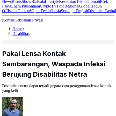
News
Bisnis
ShowBiz
Bola
Lifestyle
Kesehatan
Tekno
Otomotif
Cek
Fakta
Enam Plus
Saham
Crypto
TV
Foto
Regional
Global
Hot
On
Off
Islami
Citizen6
Opini
Feeds
Otosia
Spotlight
English
Disabilitas
Berita
Kontak
Kebijakan Privasi
Home
Disabilitas
Pakai Lensa Kontak
Sembarangan, Waspada Infeksi
Berujung Disabilitas Netra
Disabilitas netra dapat terjadi gegara cara penggunaan lensa kontak
yang keliru.