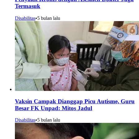
Termasuk
Disabilitas
•
5 bulan lalu
Vaksin Campak Dianggap Picu Autisme, Guru
Besar FK Unpad: Mitos Jadul
Disabilitas
•
5 bulan lalu