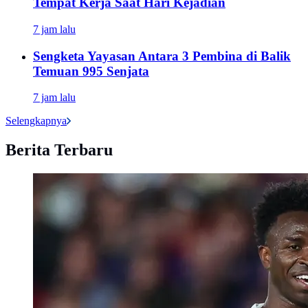
Tempat Kerja Saat Hari Kejadian
7 jam lalu
Sengketa Yayasan Antara 3 Pembina di Balik
Temuan 995 Senjata
7 jam lalu
Selengkapnya
Berita Terbaru