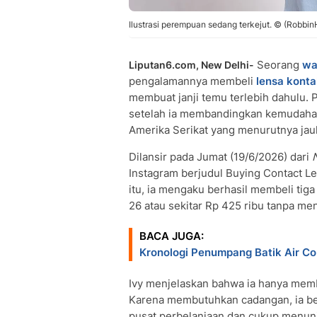
Ilustrasi perempuan sedang terkejut. © (Robbi
Seorang
wa
Liputan6.com, New Delhi-
pengalamannya membeli
lensa kont
membuat janji temu terlebih dahulu. 
setelah ia membandingkan kemudahan 
Amerika Serikat yang menurutnya jauh
Dilansir pada Jumat (19/6/2026) dari
Instagram berjudul Buying Contact Le
itu, ia mengaku berhasil membeli ti
26 atau sekitar Rp 425 ribu tanpa m
BACA JUGA:
Kronologi Penumpang Batik Air Co
Ivy menjelaskan bahwa ia hanya memba
Karena membutuhkan cadangan, ia ber
pusat perbelanjaan dan cukup menunj