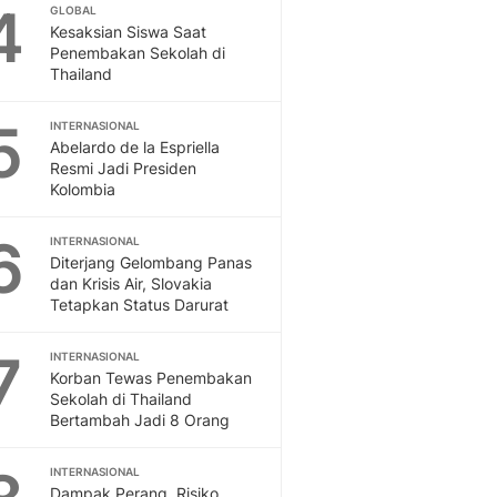
Sport
4
GLOBAL
Berita Bola Terkini, Ja
Kesaksian Siswa Saat
Penembakan Sekolah di
Klasemen, Hasil Liga
Thailand
5
INTERNASIONAL
Abelardo de la Espriella
Resmi Jadi Presiden
Kolombia
6
INTERNASIONAL
Diterjang Gelombang Panas
dan Krisis Air, Slovakia
Tetapkan Status Darurat
7
INTERNASIONAL
Korban Tewas Penembakan
Sekolah di Thailand
Bertambah Jadi 8 Orang
INTERNASIONAL
Dampak Perang, Risiko