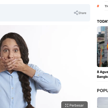
#
T
Share
TODAY
Copy Link
8 Agus
Bangko
POP
Perbesar