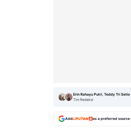
Erin Rahayu Putri, Teddy Tri Setio
Tim Redaksi
Add
as a preferred source