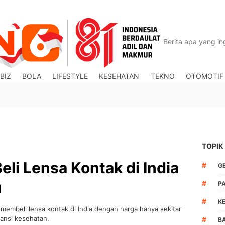
BIZ
BOLA
LIFESTYLE
KESEHATAN
TEKNO
OTOMOTIF
TOPIK
eli Lensa Kontak di India
#
G
u
#
P
#
K
membeli lensa kontak di India dengan harga hanya sekitar
ansi kesehatan.
#
B