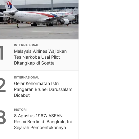
Feeds
Feeds Liputan6: Kumpul
Terbaru Harian
Otosia
Otosia
Spotlight
1
INTERNASIONAL
Berita Terkini, Kabar Te
Malaysia Airlines Wajibkan
Dan Dunia - Liputan6.
Tes Narkoba Usai Pilot
English
Ditangkap di Soetta
Exploring Knowledge, T
En.Liputan6.com
2
INTERNASIONAL
Disabilitas
Gelar Kehormatan Istri
Pangeran Brunei Darussalam
Disabilitas Berita Terkini
Dicabut
Harian, Berita Terbaru,
Berita
3
HISTORI
Berita Hari Ini Politik,
8 Agustus 1967: ASEAN
Health
Resmi Berdiri di Bangkok, Ini
Kabar Berita Terbaru D
Sejarah Pembentukannya
Diet, Herbal Terbaik