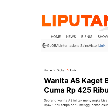
HOME
NEWS
BISNIS
SHOW
GLOBAL
Internasional
Sains
Histori
Unik
Home
Global
Unik
Wanita AS Kaget B
Cuma Rp 425 Rib
Seorang wanita AS ini tak menyangka bisa 
Rp425 ribu tanpa perlu menggunakan asur