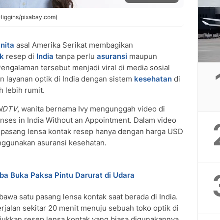
nHiggins/pixabay.com)
nita
asal Amerika Serikat membagikan
ak
resep di
India
tanpa perlu
asuransi
maupun
Pengalaman tersebut menjadi viral di media sosial
layanan optik di India dengan sistem
kesehatan
di
 lebih rumit.
NDTV
, wanita bernama Ivy mengunggah video di
nses in India Without an Appointment. Dalam video
ga pasang lensa kontak resep hanya dengan harga USD
enggunakan asuransi kesehatan.
ba Buka Paksa Pintu Darurat di Udara
wa satu pasang lensa kontak saat berada di India.
jalan sekitar 20 menit menuju sebuah toko optik di
ukkan resep lensa kontak yang biasa digunakannya.