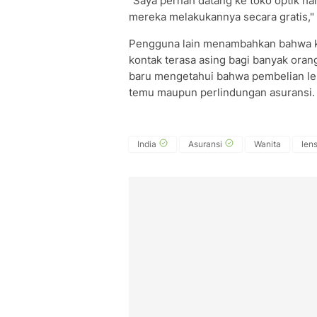
"Saya pernah datang ke toko optik h
mereka melakukannya secara gratis,"
Pengguna lain menambahkan bahwa k
kontak terasa asing bagi banyak oran
baru mengetahui bahwa pembelian len
temu maupun perlindungan asuransi.
India
Asuransi
Wanita
len