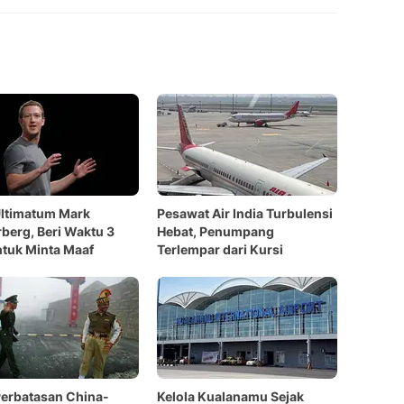
Ultimatum Mark
Pesawat Air India Turbulensi
berg, Beri Waktu 3
Hebat, Penumpang
ntuk Minta Maaf
Terlempar dari Kursi
Perbatasan China-
Kelola Kualanamu Sejak