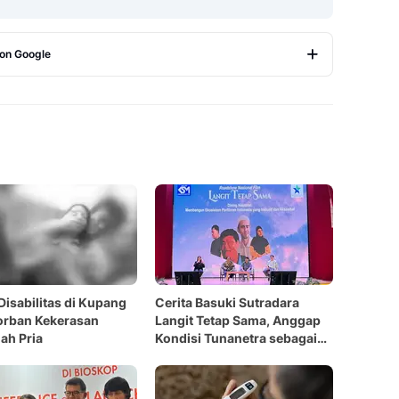
 on Google
Copy Link
Disabilitas di Kupang
Cerita Basuki Sutradara
orban Kekerasan
Langit Tetap Sama, Anggap
ah Pria
Kondisi Tunanetra sebagai
Kelebihan