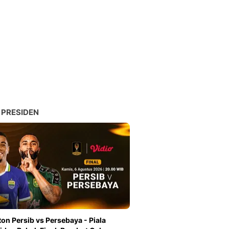
Sport
Berita Bola Terkini, Ja
Klasemen, Hasil Liga
 PRESIDEN
on Persib vs Persebaya - Piala