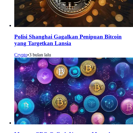
Polisi Shanghai Gagalkan Penipuan Bitcoin
yang Targetkan Lansia
Crypto
•
3 bulan lalu