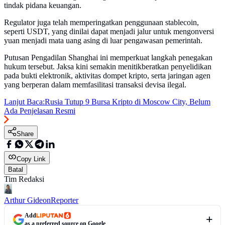
tindak pidana keuangan.
Regulator juga telah memperingatkan penggunaan stablecoin,
seperti USDT, yang dinilai dapat menjadi jalur untuk mengonversi
yuan menjadi mata uang asing di luar pengawasan pemerintah.
Putusan Pengadilan Shanghai ini memperkuat langkah penegakan
hukum tersebut. Jaksa kini semakin menitikberatkan penyelidikan
pada bukti elektronik, aktivitas dompet kripto, serta jaringan agen
yang berperan dalam memfasilitasi transaksi devisa ilegal.
Lanjut Baca:
Rusia Tutup 9 Bursa Kripto di Moscow City, Belum
Ada Penjelasan Resmi
Share
Copy Link
Batal
Tim Redaksi
Arthur Gideon
Reporter
Add
as a preferred source on Google