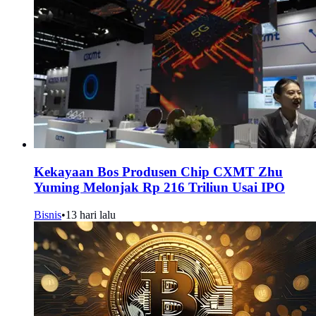
Kekayaan Bos Produsen Chip CXMT Zhu
Yuming Melonjak Rp 216 Triliun Usai IPO
Bisnis
•
13 hari lalu