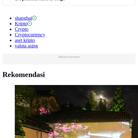
shanghai
Kripto
Crypto
Cryptocurrency
aset kripto
valuta asing
Advertisement
Rekomendasi