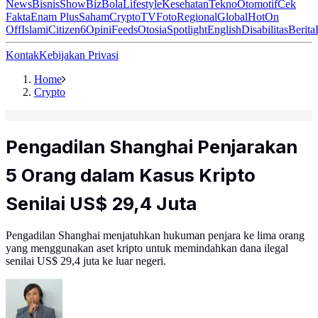
News
Bisnis
ShowBiz
Bola
Lifestyle
Kesehatan
Tekno
Otomotif
Cek
Fakta
Enam Plus
Saham
Crypto
TV
Foto
Regional
Global
Hot
On
Off
Islami
Citizen6
Opini
Feeds
Otosia
Spotlight
English
Disabilitas
Berita
Kontak
Kebijakan Privasi
Home
Crypto
Pengadilan Shanghai Penjarakan
5 Orang dalam Kasus Kripto
Senilai US$ 29,4 Juta
Pengadilan Shanghai menjatuhkan hukuman penjara ke lima orang
yang menggunakan aset kripto untuk memindahkan dana ilegal
senilai US$ 29,4 juta ke luar negeri.