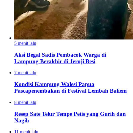
5 menit lalu
Aksi Begal Sadis Pembacok Warga di
Lampung Berakhir di Jeruji Besi
7 menit lalu
Kondisi Kampung Walesi Papua
Pascapenembakan di Festival Lembah Baliem
8 menit lalu
Resep Sate Telur Tempe Petis yang Gurih dan
Nagih
11 menit lalu