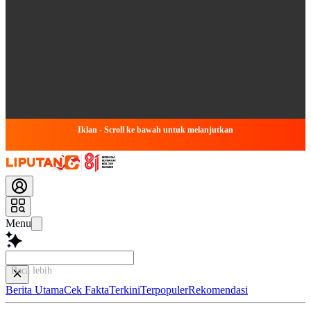
Iklan - Scroll ke bawah untuk melanjutkan
Menu
Baca lebih cepat...
Berita Utama
Cek Fakta
Terkini
Terpopuler
Rekomendasi