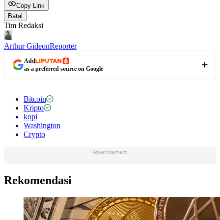
Copy Link
Batal
Tim Redaksi
Arthur Gideon
Reporter
Add
as a preferred source on Google
Bitcoin
Kripto
kopi
Washington
Crypto
Advertisement
Rekomendasi