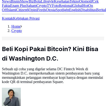
News
Bisnis
ShowBiz
Bola
Lifestyle
Kesehatan
Tekno
Otomotif
Cek
Fakta
Enam Plus
Saham
Crypto
TV
Foto
Regional
Global
Hot
On
Off
Islami
Citizen6
Opini
Feeds
Otosia
Spotlight
English
Disabilitas
Berita
Kontak
Kebijakan Privasi
Home
Crypto
Beli Kopi Pakai Bitcoin? Kini Bisa
di Washington D.C.
Sebuah uji coba yang digelar selama DC Fintech Week di
Washington D.C. memperkenalkan sistem pembayaran baru yang
memungkinkan pelanggan membayar kopi hanya dengan memindai
kode QR di terminal pembayaran Square.