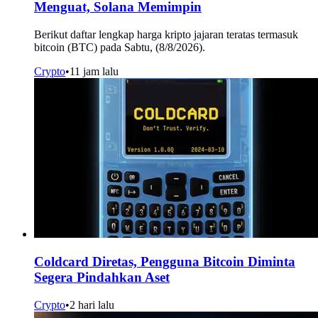
Menguat, Solana Memimpin
Berikut daftar lengkap harga kripto jajaran teratas termasuk
bitcoin (BTC) pada Sabtu, (8/8/2026).
Crypto
•
11 jam lalu
Coldcard Diretas, Pengguna Bitcoin Diminta
Segera Pindahkan Aset
Crypto
•
2 hari lalu