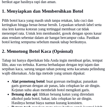
berikut agar hasilnya rapi dan aman.
1. Menyiapkan dan Membersihkan Botol
Pilih botol kaca yang masih utuh tanpa retakan, lalu cuci dan
keringkan hingga benar-benar bersih. Lepaskan seluruh label serta
sisa lem karena kotoran yang tertinggal membuat cat tidak
menempel rata. Untuk lem membandel, gosok dengan spons kasar
atau rendam sebentar dalam air hangat bercampur cuka. Pastikan
botol kering sempurna sebelum masuk tahap berikutnya.
2. Memotong Botol Kaca (Opsional)
Tahap ini hanya diperlukan bila Anda ingin membuat gelas, tempat
lilin, atau vas terbuka. Karena berhadapan dengan tepi tajam dan
serpihan kaca, sarung tangan tahan potong serta kacamata pelindung
wajib dikenakan. Ada tiga metode yang umum dipakai:
Alat pemotong botol
: buat goresan melingkar, panaskan
garis goresan dengan air panas, lalu celupkan ke air dingin.
Kejutan suhu akan membelah botol mengikuti garis.
Benang dan api
: lilitkan benang katun yang direndam
alkohol pada botol, bakar, lalu celupkan ke air dingin.
Hasilnya hemat biaya namun kurang konsisten.