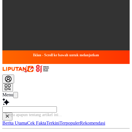
Iklan - Scroll ke bawah untuk melanjutkan
Menu
Tanya
Berita Utama
Cek Fakta
Terkini
Terpopuler
Rekomendasi