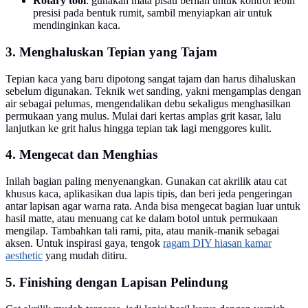
Rotary tool
: gunakan mata pisau berlian untuk kontrol lebih
presisi pada bentuk rumit, sambil menyiapkan air untuk
mendinginkan kaca.
3. Menghaluskan Tepian yang Tajam
Tepian kaca yang baru dipotong sangat tajam dan harus dihaluskan
sebelum digunakan. Teknik wet sanding, yakni mengamplas dengan
air sebagai pelumas, mengendalikan debu sekaligus menghasilkan
permukaan yang mulus. Mulai dari kertas amplas grit kasar, lalu
lanjutkan ke grit halus hingga tepian tak lagi menggores kulit.
4. Mengecat dan Menghias
Inilah bagian paling menyenangkan. Gunakan cat akrilik atau cat
khusus kaca, aplikasikan dua lapis tipis, dan beri jeda pengeringan
antar lapisan agar warna rata. Anda bisa mengecat bagian luar untuk
hasil matte, atau menuang cat ke dalam botol untuk permukaan
mengilap. Tambahkan tali rami, pita, atau manik-manik sebagai
aksen. Untuk inspirasi gaya, tengok
ragam DIY hiasan kamar
aesthetic
yang mudah ditiru.
5. Finishing dengan Lapisan Pelindung