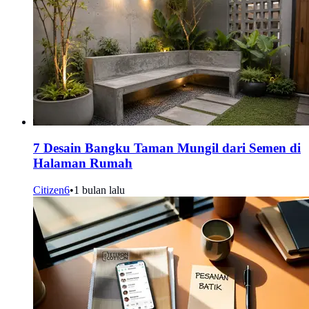
7 Desain Bangku Taman Mungil dari Semen di
Halaman Rumah
Citizen6
•
1 bulan lalu