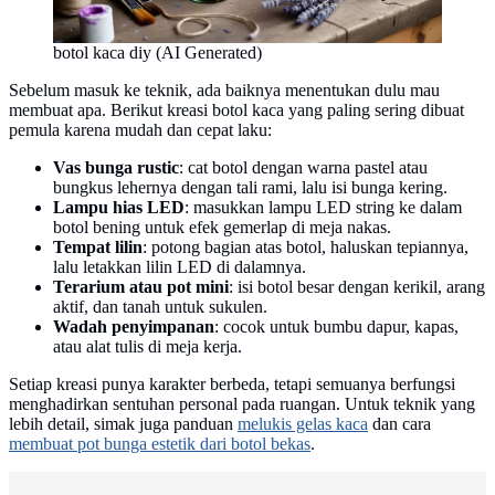
botol kaca diy (AI Generated)
Sebelum masuk ke teknik, ada baiknya menentukan dulu mau
membuat apa. Berikut kreasi botol kaca yang paling sering dibuat
pemula karena mudah dan cepat laku:
Vas bunga rustic
: cat botol dengan warna pastel atau
bungkus lehernya dengan tali rami, lalu isi bunga kering.
Lampu hias LED
: masukkan lampu LED string ke dalam
botol bening untuk efek gemerlap di meja nakas.
Tempat lilin
: potong bagian atas botol, haluskan tepiannya,
lalu letakkan lilin LED di dalamnya.
Terarium atau pot mini
: isi botol besar dengan kerikil, arang
aktif, dan tanah untuk sukulen.
Wadah penyimpanan
: cocok untuk bumbu dapur, kapas,
atau alat tulis di meja kerja.
Setiap kreasi punya karakter berbeda, tetapi semuanya berfungsi
menghadirkan sentuhan personal pada ruangan. Untuk teknik yang
lebih detail, simak juga panduan
melukis gelas kaca
dan cara
membuat pot bunga estetik dari botol bekas
.