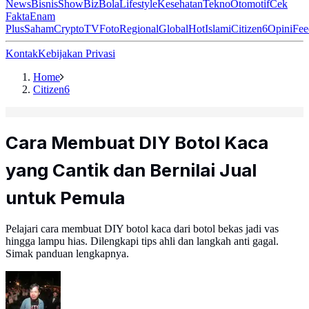
News
Bisnis
ShowBiz
Bola
Lifestyle
Kesehatan
Tekno
Otomotif
Cek
Fakta
Enam
Plus
Saham
Crypto
TV
Foto
Regional
Global
Hot
Islami
Citizen6
Opini
Fee
Kontak
Kebijakan Privasi
Home
Citizen6
Cara Membuat DIY Botol Kaca
yang Cantik dan Bernilai Jual
untuk Pemula
Pelajari cara membuat DIY botol kaca dari botol bekas jadi vas
hingga lampu hias. Dilengkapi tips ahli dan langkah anti gagal.
Simak panduan lengkapnya.