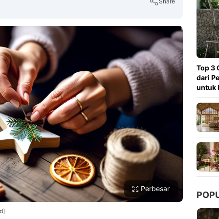
Share
Copy Link
Top 3 
dari P
untuk 
Perbesar
POP
d]