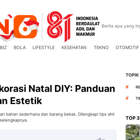
BIZ
BOLA
LIFESTYLE
KESEHATAN
TEKNO
OTOMOTIF
TOPIK
orasi Natal DIY: Panduan
#
R
n Estetik
#
T
ari bahan sederhana dan barang bekas. Dilengkapi tips ahli
TOP 3
 selengkapnya.