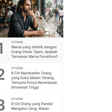
Feeds
Feeds Liputan6: Kumpul
Terbaru Harian
Otosia
Otosia
Spotlight
Berita Terkini, Kabar Te
1
CITIZEN6
Dan Dunia - Liputan6.
Warna yang Identik dengan
English
Orang Intuisi Tajam, Apakah
Exploring Knowledge, T
Termasuk Warna Favoritmu?
En.Liputan6.com
Disabilitas
2
CITIZEN6
Disabilitas Berita Terkini
8 Ciri Kepribadian Orang
yang Suka Malam Tenang,
Harian, Berita Terbaru,
Ternyata Punya Kecerdasan
Berita
Emosional Tinggi
Berita Hari Ini Politik,
Health
3
CITIZEN6
Kabar Berita Terbaru D
8 Ciri Orang yang Pandai
Diet, Herbal Terbaik
Mengatur Uang, Bukan