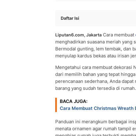
Daftar Isi
Mengenal Dekorasi Natal DIY dan R
Cara membuat
Liputan6.com, Jakarta
Mengapa Dekorasi Natal DIY Layak D
menghadirkan suasana meriah yang sa
Jenis-Jenis Dekorasi Natal DIY yang 
Bermodal gunting, lem tembak, dan b
• Dekorasi dari Bahan Alami
menyulap kardus bekas atau irisan je
• Dekorasi Daur Ulang dari Barang B
• Sentuhan Modern dan Metalik
Mengetahui cara membuat dekorasi Nat
Cara Membuat Dekorasi Natal DIY L
dari memilih bahan yang tepat hingg
perencanaan sederhana, Anda dapat 
• Ornamen Adonan Garam dan Kayu 
barang yang sudah tersedia di rumah.
• Garland Jeruk Kering dan Pomande
• Wreath atau Karangan Pintu dari B
BACA JUGA:
• Pohon Natal Alternatif untuk Ruang
Cara Membuat Christmas Wreath 
• Lilin dan Lentera dari Toples Bekas
• Kertas Kado dan Christmas Village B
Panduan ini merangkum berbagai insp
Tips Menata dan Kesalahan yang Seri
menata ornamen agar rumah tampil es
Pertanyaan Seputar Dekorasi Natal D
menghias rumah juga terbukti membaw