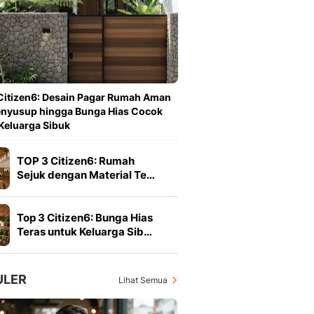
Berita Daerah Dan Peri
Terbaru
Global
Berita Internasional, Sa
Inspiratif, Unik, Dan M
Hot
Citizen6: Desain Pagar Rumah Aman
Hot Liputan6.com Menya
enyusup hingga Bunga Hias Cocok
Dan Terbaru
Keluarga Sibuk
On Off
On Off Liputan6: Sinop
TOP 3 Citizen6: Rumah
& Berita Bisnis Digital
Sejuk dengan Material Te…
Islami
Berita & Kajian Islami
Hikmah - Liputan6
Top 3 Citizen6: Bunga Hias
Citizen6
Teras untuk Keluarga Sib…
Berita Citizen6 - Medi
Liputan6.com
Opini
ULER
Lihat Semua
Opini Liputan6: Analis
Pandang Dan Perspekti