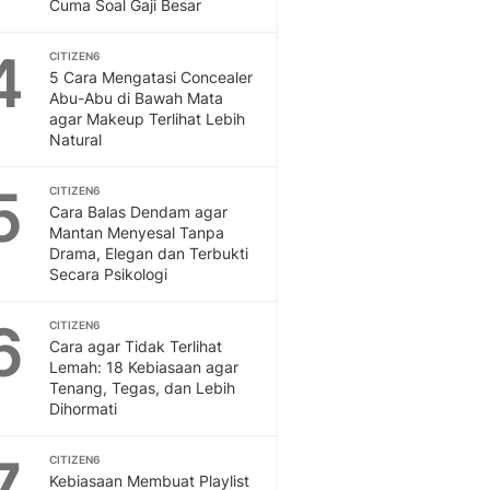
Sport
Cuma Soal Gaji Besar
Berita Bola Terkini, Ja
4
Klasemen, Hasil Liga
CITIZEN6
5 Cara Mengatasi Concealer
Abu-Abu di Bawah Mata
agar Makeup Terlihat Lebih
Natural
5
CITIZEN6
Cara Balas Dendam agar
Mantan Menyesal Tanpa
Drama, Elegan dan Terbukti
Secara Psikologi
6
CITIZEN6
Cara agar Tidak Terlihat
Lemah: 18 Kebiasaan agar
Tenang, Tegas, dan Lebih
Dihormati
7
CITIZEN6
Kebiasaan Membuat Playlist