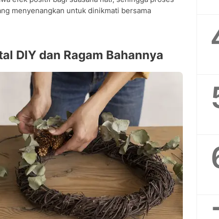
 Natal DIY?
ng menyenangkan untuk dinikmati bersama
pakai bertahun-tahun?
cok untuk kamar atau rumah kecil?
 dijual?
tal DIY dan Ragam Bahannya
orasi rumah?