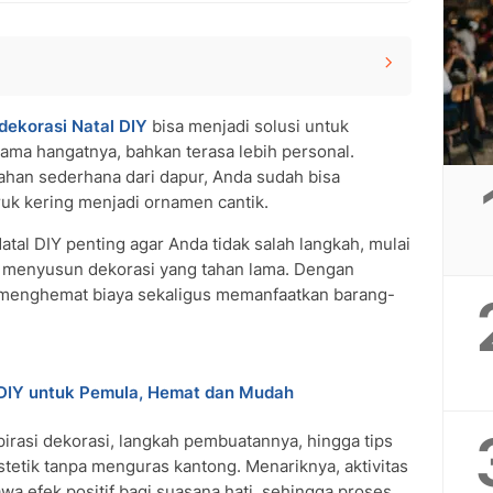
agam Bahannya
dekorasi Natal DIY
bisa menjadi solusi untuk
icoba
ma hangatnya, bahkan terasa lebih personal.
Bisa Dicoba
ahan sederhana dari dapur, Anda sudah bisa
ruk kering menjadi ornamen cantik.
ekas
al DIY penting agar Anda tidak salah langkah, mulai
angkah demi Langkah
a menyusun dekorasi yang tahan lama. Dengan
menghemat biaya sekaligus memanfaatkan barang-
Manis
r Cengkih
ahan Sederhana
 Sempit
DIY untuk Pemula, Hemat dan Mudah
uatan Sendiri
irasi dekorasi, langkah pembuatannya, hingga tips
ng Terjadi
tetik tanpa menguras kantong. Menariknya, aktivitas
IY
a efek positif bagi suasana hati, sehingga proses