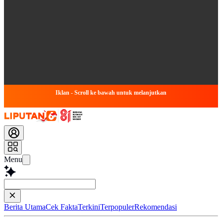
Iklan - Scroll ke bawah untuk melanjutkan
Menu
Ketik pertanyaan
Berita Utama
Cek Fakta
Terkini
Terpopuler
Rekomendasi