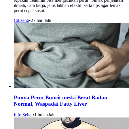
Apakah treadmill bisa mengecilkan perut? Simak penjelasan
ilmiah, cara kerja, jenis latihan efektif, serta tips agar lemak
perut cepat susut.
Citizen6
•
27 hari lalu
Punya Perut Buncit meski Berat Badan
Normal, Waspadai Fatty Liver
Info Sehat
•
1 bulan lalu