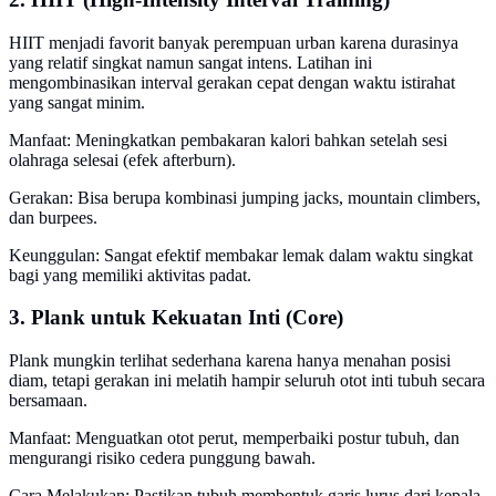
HIIT menjadi favorit banyak perempuan urban karena durasinya
yang relatif singkat namun sangat intens. Latihan ini
mengombinasikan interval gerakan cepat dengan waktu istirahat
yang sangat minim.
Manfaat: Meningkatkan pembakaran kalori bahkan setelah sesi
olahraga selesai (efek afterburn).
Gerakan: Bisa berupa kombinasi jumping jacks, mountain climbers,
dan burpees.
Keunggulan: Sangat efektif membakar lemak dalam waktu singkat
bagi yang memiliki aktivitas padat.
3. Plank untuk Kekuatan Inti (Core)
Plank mungkin terlihat sederhana karena hanya menahan posisi
diam, tetapi gerakan ini melatih hampir seluruh otot inti tubuh secara
bersamaan.
Manfaat: Menguatkan otot perut, memperbaiki postur tubuh, dan
mengurangi risiko cedera punggung bawah.
Cara Melakukan: Pastikan tubuh membentuk garis lurus dari kepala