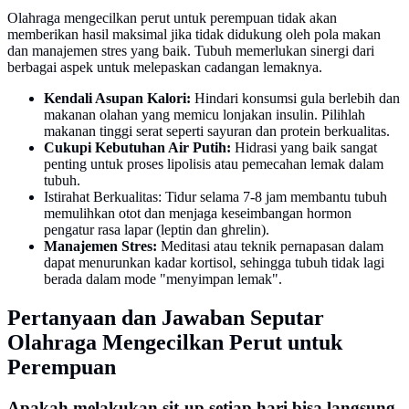
Olahraga mengecilkan perut untuk perempuan tidak akan
memberikan hasil maksimal jika tidak didukung oleh pola makan
dan manajemen stres yang baik. Tubuh memerlukan sinergi dari
berbagai aspek untuk melepaskan cadangan lemaknya.
Kendali Asupan Kalori:
Hindari konsumsi gula berlebih dan
makanan olahan yang memicu lonjakan insulin. Pilihlah
makanan tinggi serat seperti sayuran dan protein berkualitas.
Cukupi Kebutuhan Air Putih:
Hidrasi yang baik sangat
penting untuk proses lipolisis atau pemecahan lemak dalam
tubuh.
Istirahat Berkualitas: Tidur selama 7-8 jam membantu tubuh
memulihkan otot dan menjaga keseimbangan hormon
pengatur rasa lapar (leptin dan ghrelin).
Manajemen Stres:
Meditasi atau teknik pernapasan dalam
dapat menurunkan kadar kortisol, sehingga tubuh tidak lagi
berada dalam mode "menyimpan lemak".
Pertanyaan dan Jawaban Seputar
Olahraga Mengecilkan Perut untuk
Perempuan
Apakah melakukan sit-up setiap hari bisa langsung