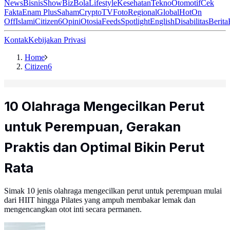
News
Bisnis
ShowBiz
Bola
Lifestyle
Kesehatan
Tekno
Otomotif
Cek
Fakta
Enam Plus
Saham
Crypto
TV
Foto
Regional
Global
Hot
On
Off
Islami
Citizen6
Opini
Otosia
Feeds
Spotlight
English
Disabilitas
Berita
Kontak
Kebijakan Privasi
Home
Citizen6
10 Olahraga Mengecilkan Perut
untuk Perempuan, Gerakan
Praktis dan Optimal Bikin Perut
Rata
Simak 10 jenis olahraga mengecilkan perut untuk perempuan mulai
dari HIIT hingga Pilates yang ampuh membakar lemak dan
mengencangkan otot inti secara permanen.