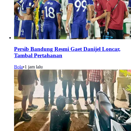
Persib Bandung Resmi Gaet Danijel Loncar,
Tambal Pertahanan
Bola
•
1 jam lalu