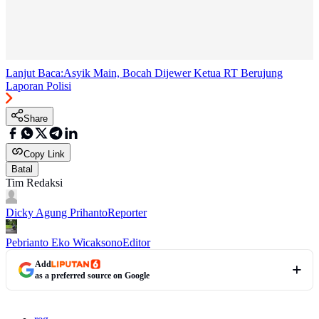
Lanjut Baca:
Asyik Main, Bocah Dijewer Ketua RT Berujung
Laporan Polisi
Share
Copy Link
Batal
Tim Redaksi
Dicky Agung Prihanto
Reporter
Pebrianto Eko Wicaksono
Editor
Add
as a preferred source on Google