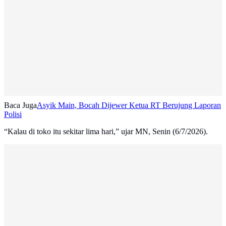
Baca Juga
Asyik Main, Bocah Dijewer Ketua RT Berujung Laporan
Polisi
“Kalau di toko itu sekitar lima hari,” ujar MN, Senin (6/7/2026).