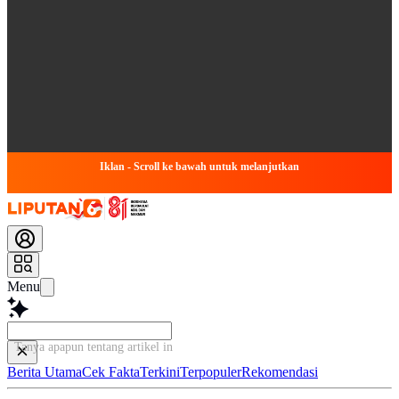
Iklan - Scroll ke bawah untuk melanjutkan
Menu
Tanya apapun tentang artikel ini...
Berita Utama
Cek Fakta
Terkini
Terpopuler
Rekomendasi