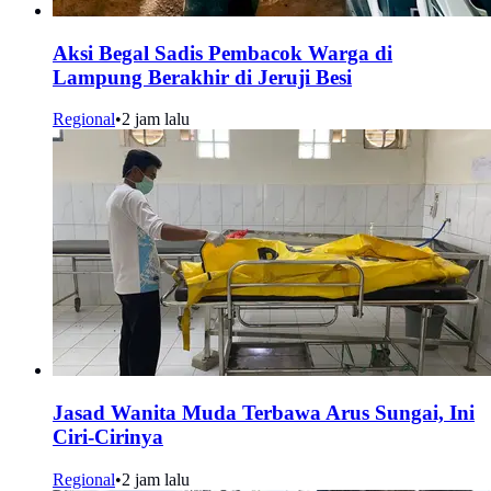
Aksi Begal Sadis Pembacok Warga di
Lampung Berakhir di Jeruji Besi
Regional
•
2 jam lalu
Jasad Wanita Muda Terbawa Arus Sungai, Ini
Ciri-Cirinya
Regional
•
2 jam lalu