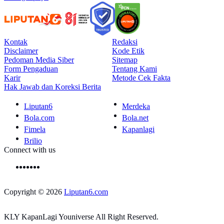
Kontak
Redaksi
Disclaimer
Kode Etik
Pedoman Media Siber
Sitemap
Form Pengaduan
Tentang Kami
Karir
Metode Cek Fakta
Hak Jawab dan Koreksi Berita
Liputan6
Merdeka
Bola.com
Bola.net
Fimela
Kapanlagi
Brilio
Connect with us
Copyright © 2026
Liputan6.com
KLY KapanLagi Youniverse All Right Reserved.