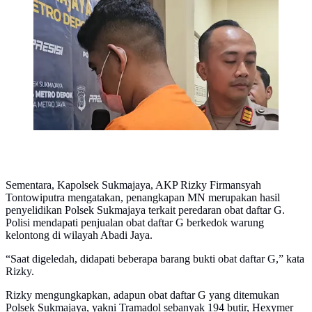
Tersangka MN saat dibawa ke Polsek Sukmajaya usai
kedapatan menjual obat daftar G di Depok.
(Liputan6.com/Dicky Agung Prihanto)
Sementara, Kapolsek Sukmajaya, AKP Rizky Firmansyah
Tontowiputra mengatakan, penangkapan MN merupakan hasil
penyelidikan Polsek Sukmajaya terkait peredaran obat daftar G.
Polisi mendapati penjualan obat daftar G berkedok warung
kelontong di wilayah Abadi Jaya.
“Saat digeledah, didapati beberapa barang bukti obat daftar G,” kata
Rizky.
Rizky mengungkapkan, adapun obat daftar G yang ditemukan
Polsek Sukmajaya, yakni Tramadol sebanyak 194 butir, Hexymer