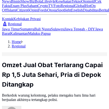
News
Bisnis
ShowBiz
Bola
Lifestyle
Kesehatan
Tekno
Otomotif
Cek
Fakta
Enam Plus
Saham
Crypto
TV
Foto
Regional
Global
Hot
On
Off
Islami
Citizen6
Opini
Feeds
Otosia
Spotlight
English
Disabilitas
Berita
Kontak
Kebijakan Privasi
Regional
Jawa Timur
Sumatera
Bali Nusra
Sulawesi
Jawa Tengah - DIY
Jawa
Barat
Kalimantan
Maluku-Papua
Home
Regional
Omzet Jual Obat Terlarang Capai
Rp 1,5 Juta Sehari, Pria di Depok
Ditangkap
Berkedok warung kelontong, pelaku mengaku baru lima hari
berjualan akhirnya tertangkap polisi.