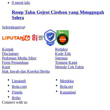
8 menit lalu
Resep Tahu Gejrot Cirebon yang Menggugah
Selera
Selengkapnya
Kontak
Redaksi
Disclaimer
Kode Etik
Pedoman Media Siber
Sitemap
Form Pengaduan
Tentang Kami
Karir
Metode Cek Fakta
Hak Jawab dan Koreksi Berita
Liputan6
Merdeka
Bola.com
Bola.net
Fimela
Kapanlagi
Brilio
Connect with us