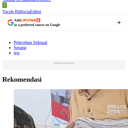
Yacob Billiocta
Editor
Add
as a preferred source on Google
Pelecehan Seksual
Serang
reg
Advertisement
Rekomendasi