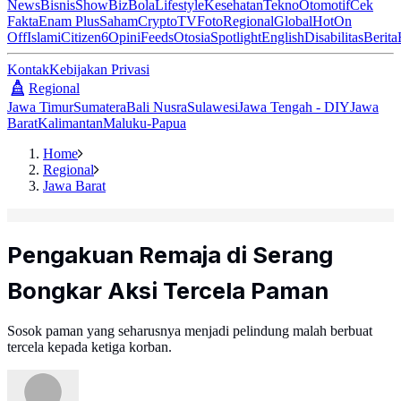
News
Bisnis
ShowBiz
Bola
Lifestyle
Kesehatan
Tekno
Otomotif
Cek
Fakta
Enam Plus
Saham
Crypto
TV
Foto
Regional
Global
Hot
On
Off
Islami
Citizen6
Opini
Feeds
Otosia
Spotlight
English
Disabilitas
Berita
Kontak
Kebijakan Privasi
Regional
Jawa Timur
Sumatera
Bali Nusra
Sulawesi
Jawa Tengah - DIY
Jawa
Barat
Kalimantan
Maluku-Papua
Home
Regional
Jawa Barat
Pengakuan Remaja di Serang
Bongkar Aksi Tercela Paman
Sosok paman yang seharusnya menjadi pelindung malah berbuat
tercela kepada ketiga korban.