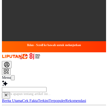
Iklan - Scroll ke bawah untuk melanjutkan
Menu
Tanya apapun tentang artikel ini..
Berita Utama
Cek Fakta
Terkini
Terpopuler
Rekomendasi