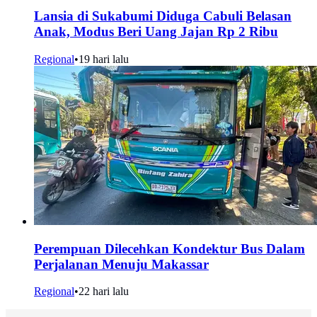
Lansia di Sukabumi Diduga Cabuli Belasan
Anak, Modus Beri Uang Jajan Rp 2 Ribu
Regional
•
19 hari lalu
Perempuan Dilecehkan Kondektur Bus Dalam
Perjalanan Menuju Makassar
Regional
•
22 hari lalu