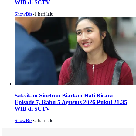
WIB di SCTV
ShowBiz
•
1 hari lalu
Saksikan Sinetron Biarkan Hati Bicara
Episode 7, Rabu 5 Agustus 2026 Pukul 21.35
WIB di SCTV
ShowBiz
•
2 hari lalu