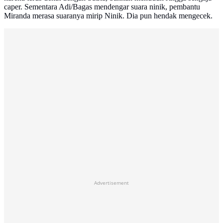
caper. Sementara Adi/Bagas mendengar suara ninik, pembantu
Miranda merasa suaranya mirip Ninik. Dia pun hendak mengecek.
Advertisement