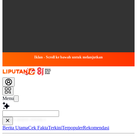
Iklan - Scroll ke bawah untuk melanjutkan
Menu
Baca
Berita Utama
Cek Fakta
Terkini
Terpopuler
Rekomendasi