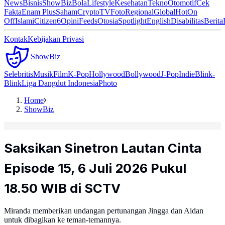
News
Bisnis
ShowBiz
Bola
Lifestyle
Kesehatan
Tekno
Otomotif
Cek
Fakta
Enam Plus
Saham
Crypto
TV
Foto
Regional
Global
Hot
On
Off
Islami
Citizen6
Opini
Feeds
Otosia
Spotlight
English
Disabilitas
Berita
Kontak
Kebijakan Privasi
ShowBiz
Selebritis
Musik
Film
K-Pop
Hollywood
Bollywood
J-Pop
Indie
Blink-
Blink
Liga Dangdut Indonesia
Photo
Home
ShowBiz
Saksikan Sinetron Lautan Cinta
Episode 15, 6 Juli 2026 Pukul
18.50 WIB di SCTV
Miranda memberikan undangan pertunangan Jingga dan Aidan
untuk dibagikan ke teman-temannya.