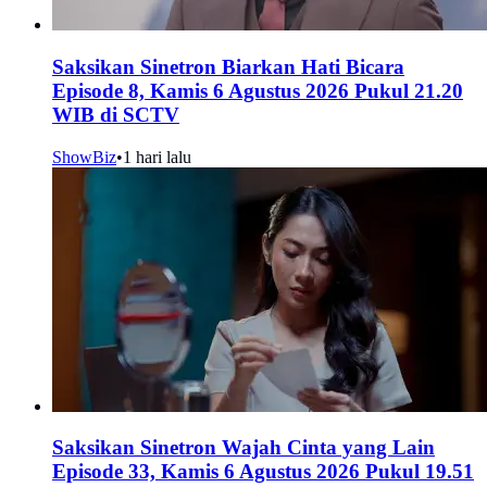
Saksikan Sinetron Biarkan Hati Bicara
Episode 8, Kamis 6 Agustus 2026 Pukul 21.20
WIB di SCTV
ShowBiz
•
1 hari lalu
Saksikan Sinetron Wajah Cinta yang Lain
Episode 33, Kamis 6 Agustus 2026 Pukul 19.51